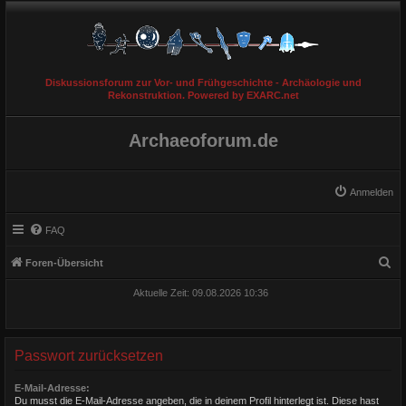
Diskussionsforum zur Vor- und Frühgeschichte - Archäologie und
Rekonstruktion. Powered by EXARC.net
Archaeoforum.de
Anmelden
FAQ
S
Foren-Übersicht
u
Aktuelle Zeit: 09.08.2026 10:36
c
h
e
Passwort zurücksetzen
E-Mail-Adresse:
Du musst die E-Mail-Adresse angeben, die in deinem Profil hinterlegt ist. Diese hast