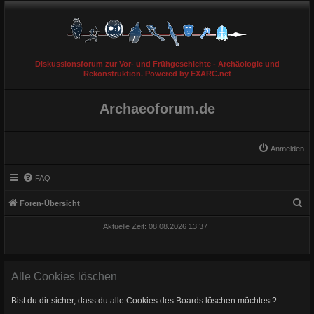
Diskussionsforum zur Vor- und Frühgeschichte - Archäologie und
Rekonstruktion. Powered by EXARC.net
Archaeoforum.de
Anmelden
FAQ
S
Foren-Übersicht
u
Aktuelle Zeit: 08.08.2026 13:37
c
h
e
Alle Cookies löschen
Bist du dir sicher, dass du alle Cookies des Boards löschen möchtest?