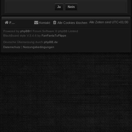
Alle Zeiten sind
UTC+01:00
Foren-Übersicht
Kontakt
Alle Cookies löschen
Powered by
phpBB
® Forum Software © phpBB Limited
BlackBoard style V.3.4.6 by
FanFanlaTuFlippe
Deutsche Übersetzung durch
phpBB.de
Datenschutz
|
Nutzungsbedingungen