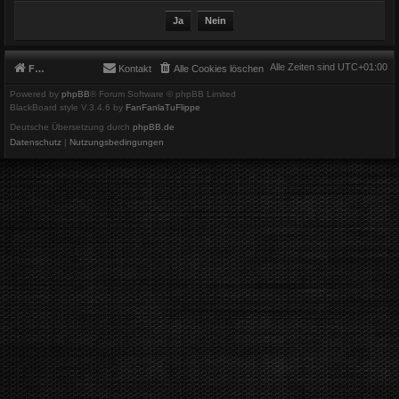
Alle Zeiten sind
UTC+01:00
Foren-Übersicht
Kontakt
Alle Cookies löschen
Powered by
phpBB
® Forum Software © phpBB Limited
BlackBoard style V.3.4.6 by
FanFanlaTuFlippe
Deutsche Übersetzung durch
phpBB.de
Datenschutz
|
Nutzungsbedingungen