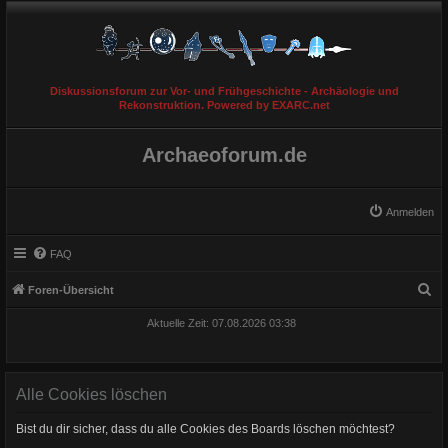
Diskussionsforum zur Vor- und Frühgeschichte - Archäologie und
Rekonstruktion. Powered by EXARC.net
Archaeoforum.de
Anmelden
FAQ
S
Foren-Übersicht
u
Aktuelle Zeit: 07.08.2026 03:38
c
h
e
Alle Cookies löschen
Bist du dir sicher, dass du alle Cookies des Boards löschen möchtest?