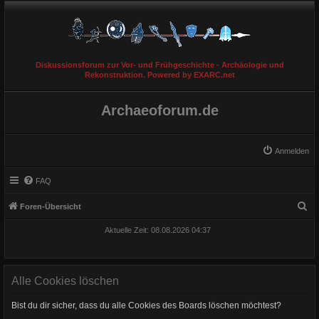
Diskussionsforum zur Vor- und Frühgeschichte - Archäologie und
Rekonstruktion. Powered by EXARC.net
Archaeoforum.de
Anmelden
FAQ
S
Foren-Übersicht
u
Aktuelle Zeit: 08.08.2026 04:37
c
h
e
Alle Cookies löschen
Bist du dir sicher, dass du alle Cookies des Boards löschen möchtest?