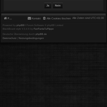
Alle Zeiten sind
UTC+01:00
Foren-Übersicht
Kontakt
Alle Cookies löschen
Powered by
phpBB
® Forum Software © phpBB Limited
BlackBoard style V.3.4.6 by
FanFanlaTuFlippe
Deutsche Übersetzung durch
phpBB.de
Datenschutz
|
Nutzungsbedingungen