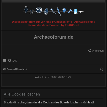
Diskussionsforum zur Vor- und Frühgeschichte - Archäologie und
Rekonstruktion. Powered by EXARC.net
Archaeoforum.de
Anmelden
FAQ
S
Foren-Übersicht
u
Aktuelle Zeit: 06.08.2026 16:29
c
h
e
Alle Cookies löschen
Bist du dir sicher, dass du alle Cookies des Boards löschen möchtest?