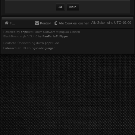
Alle Zeiten sind
UTC+01:00
Foren-Übersicht
Kontakt
Alle Cookies löschen
Powered by
phpBB
® Forum Software © phpBB Limited
BlackBoard style V.3.4.6 by
FanFanlaTuFlippe
Deutsche Übersetzung durch
phpBB.de
Datenschutz
|
Nutzungsbedingungen