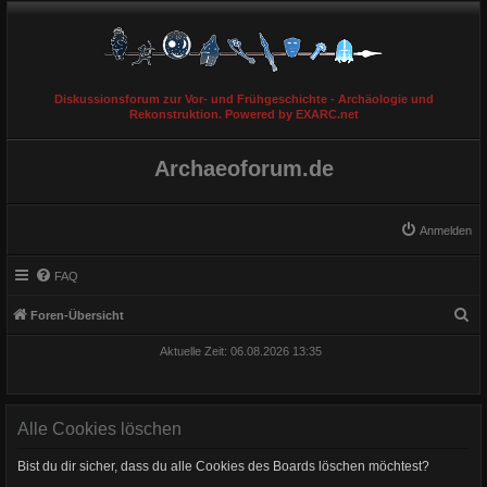
Diskussionsforum zur Vor- und Frühgeschichte - Archäologie und
Rekonstruktion. Powered by EXARC.net
Archaeoforum.de
Anmelden
FAQ
S
Foren-Übersicht
u
Aktuelle Zeit: 06.08.2026 13:35
c
h
e
Alle Cookies löschen
Bist du dir sicher, dass du alle Cookies des Boards löschen möchtest?