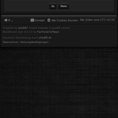
Alle Zeiten sind
UTC+01:00
Foren-Übersicht
Kontakt
Alle Cookies löschen
Powered by
phpBB
® Forum Software © phpBB Limited
BlackBoard style V.3.4.6 by
FanFanlaTuFlippe
Deutsche Übersetzung durch
phpBB.de
Datenschutz
|
Nutzungsbedingungen