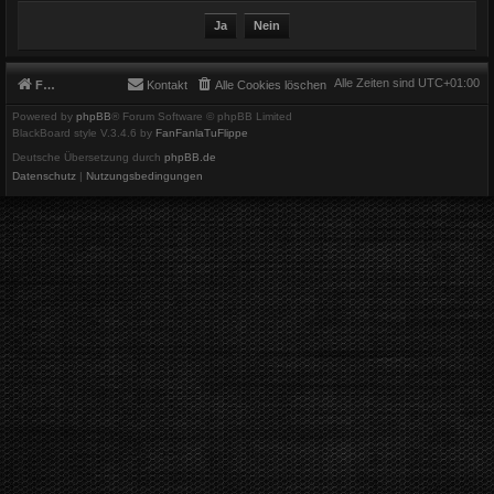
Alle Zeiten sind
UTC+01:00
Foren-Übersicht
Kontakt
Alle Cookies löschen
Powered by
phpBB
® Forum Software © phpBB Limited
BlackBoard style V.3.4.6 by
FanFanlaTuFlippe
Deutsche Übersetzung durch
phpBB.de
Datenschutz
|
Nutzungsbedingungen