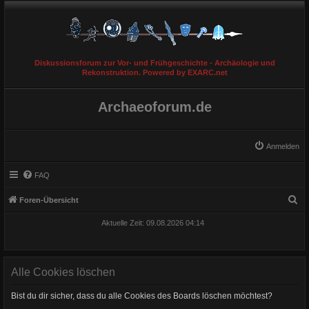
Diskussionsforum zur Vor- und Frühgeschichte - Archäologie und
Rekonstruktion. Powered by EXARC.net
Archaeoforum.de
Anmelden
FAQ
S
Foren-Übersicht
u
Aktuelle Zeit: 09.08.2026 04:14
c
h
e
Alle Cookies löschen
Bist du dir sicher, dass du alle Cookies des Boards löschen möchtest?