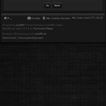
Alle Zeiten sind
UTC+01:00
Foren-Übersicht
Kontakt
Alle Cookies löschen
Powered by
phpBB
® Forum Software © phpBB Limited
BlackBoard style V.3.4.6 by
FanFanlaTuFlippe
Deutsche Übersetzung durch
phpBB.de
Datenschutz
|
Nutzungsbedingungen