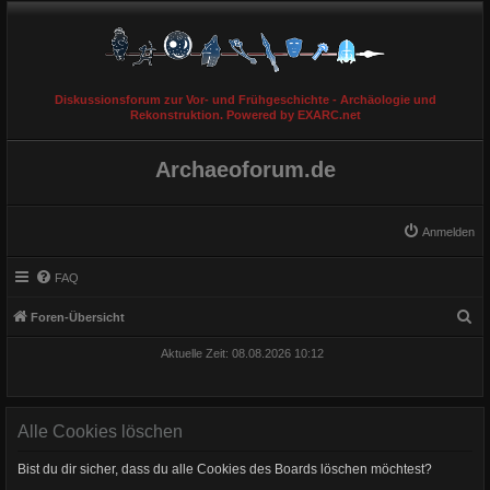
Diskussionsforum zur Vor- und Frühgeschichte - Archäologie und
Rekonstruktion. Powered by EXARC.net
Archaeoforum.de
Anmelden
FAQ
S
Foren-Übersicht
u
Aktuelle Zeit: 08.08.2026 10:12
c
h
e
Alle Cookies löschen
Bist du dir sicher, dass du alle Cookies des Boards löschen möchtest?