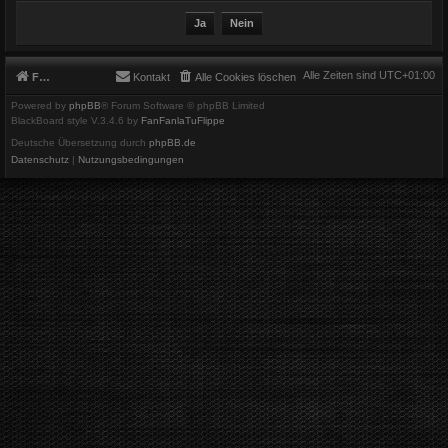
Alle Zeiten sind
UTC+01:00
Foren-Übersicht
Kontakt
Alle Cookies löschen
Powered by
phpBB
® Forum Software © phpBB Limited
BlackBoard style V.3.4.6 by
FanFanlaTuFlippe
Deutsche Übersetzung durch
phpBB.de
Datenschutz
|
Nutzungsbedingungen