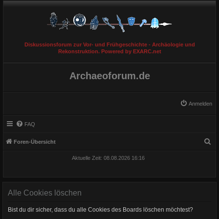
Diskussionsforum zur Vor- und Frühgeschichte - Archäologie und
Rekonstruktion. Powered by EXARC.net
Archaeoforum.de
Anmelden
FAQ
S
Foren-Übersicht
u
Aktuelle Zeit: 08.08.2026 16:16
c
h
e
Alle Cookies löschen
Bist du dir sicher, dass du alle Cookies des Boards löschen möchtest?