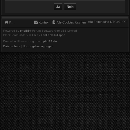
Alle Zeiten sind
UTC+01:00
Foren-Übersicht
Kontakt
Alle Cookies löschen
Powered by
phpBB
® Forum Software © phpBB Limited
BlackBoard style V.3.4.6 by
FanFanlaTuFlippe
Deutsche Übersetzung durch
phpBB.de
Datenschutz
|
Nutzungsbedingungen