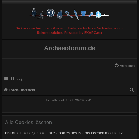
Diskussionsforum zur Vor- und Frühgeschichte - Archäologie und
Rekonstruktion. Powered by EXARC.net
Archaeoforum.de
Anmelden
FAQ
S
Foren-Übersicht
u
Aktuelle Zeit: 10.08.2026 07:41
c
h
e
Alle Cookies löschen
Bist du dir sicher, dass du alle Cookies des Boards löschen möchtest?