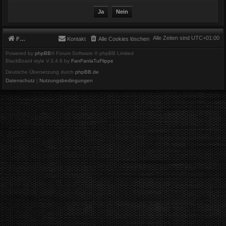
Alle Zeiten sind
UTC+01:00
Foren-Übersicht
Kontakt
Alle Cookies löschen
Powered by
phpBB
® Forum Software © phpBB Limited
BlackBoard style V.3.4.6 by
FanFanlaTuFlippe
Deutsche Übersetzung durch
phpBB.de
Datenschutz
|
Nutzungsbedingungen