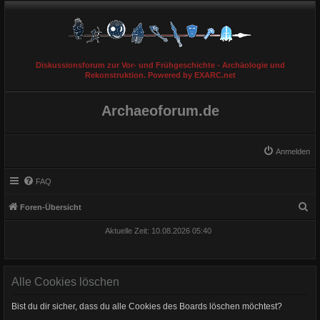
Diskussionsforum zur Vor- und Frühgeschichte - Archäologie und
Rekonstruktion. Powered by EXARC.net
Archaeoforum.de
Anmelden
FAQ
S
Foren-Übersicht
u
Aktuelle Zeit: 10.08.2026 05:40
c
h
e
Alle Cookies löschen
Bist du dir sicher, dass du alle Cookies des Boards löschen möchtest?