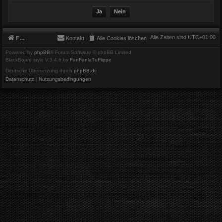
Alle Zeiten sind
UTC+01:00
Foren-Übersicht
Kontakt
Alle Cookies löschen
Powered by
phpBB
® Forum Software © phpBB Limited
BlackBoard style V.3.4.6 by
FanFanlaTuFlippe
Deutsche Übersetzung durch
phpBB.de
Datenschutz
|
Nutzungsbedingungen