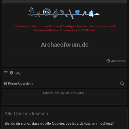
Diskussionsforum zur Vor- und Frühgeschichte - Archäologie und
Rekonstruktion. Powered by EXARC.net
Archaeoforum.de
Anmelden
FAQ
S
Foren-Übersicht
u
Aktuelle Zeit: 07.08.2026 14:49
c
h
e
Alle Cookies löschen
Bist du dir sicher, dass du alle Cookies des Boards löschen möchtest?