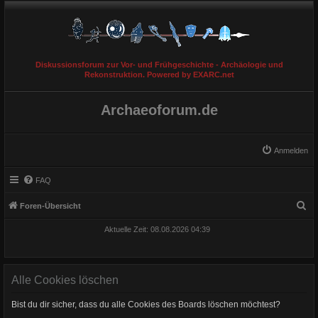
Diskussionsforum zur Vor- und Frühgeschichte - Archäologie und
Rekonstruktion. Powered by EXARC.net
Archaeoforum.de
Anmelden
FAQ
S
Foren-Übersicht
u
Aktuelle Zeit: 08.08.2026 04:39
c
h
e
Alle Cookies löschen
Bist du dir sicher, dass du alle Cookies des Boards löschen möchtest?