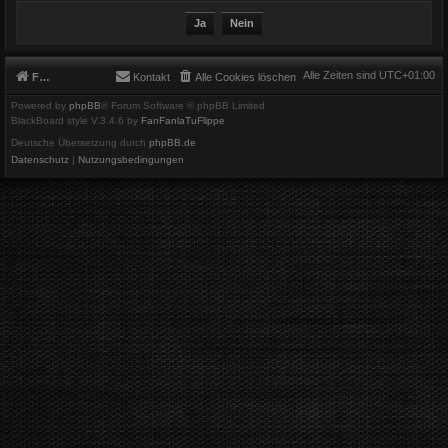
Alle Zeiten sind
UTC+01:00
Foren-Übersicht
Kontakt
Alle Cookies löschen
Powered by
phpBB
® Forum Software © phpBB Limited
BlackBoard style V.3.4.6 by
FanFanlaTuFlippe
Deutsche Übersetzung durch
phpBB.de
Datenschutz
|
Nutzungsbedingungen