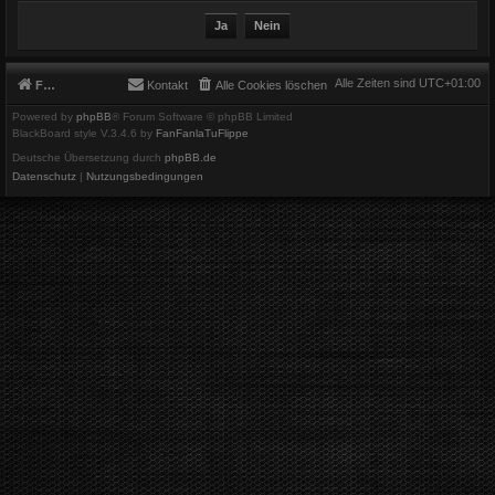
Alle Zeiten sind
UTC+01:00
Foren-Übersicht
Kontakt
Alle Cookies löschen
Powered by
phpBB
® Forum Software © phpBB Limited
BlackBoard style V.3.4.6 by
FanFanlaTuFlippe
Deutsche Übersetzung durch
phpBB.de
Datenschutz
|
Nutzungsbedingungen