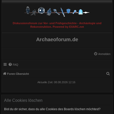
Diskussionsforum zur Vor- und Frühgeschichte - Archäologie und
Rekonstruktion. Powered by EXARC.net
Archaeoforum.de
Anmelden
FAQ
S
Foren-Übersicht
u
Aktuelle Zeit: 08.08.2026 12:16
c
h
e
Alle Cookies löschen
Bist du dir sicher, dass du alle Cookies des Boards löschen möchtest?