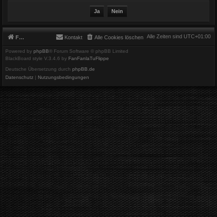
Alle Zeiten sind
UTC+01:00
Foren-Übersicht
Kontakt
Alle Cookies löschen
Powered by
phpBB
® Forum Software © phpBB Limited
BlackBoard style V.3.4.6 by
FanFanlaTuFlippe
Deutsche Übersetzung durch
phpBB.de
Datenschutz
|
Nutzungsbedingungen