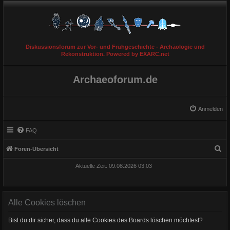
Diskussionsforum zur Vor- und Frühgeschichte - Archäologie und
Rekonstruktion. Powered by EXARC.net
Archaeoforum.de
Anmelden
FAQ
S
Foren-Übersicht
u
Aktuelle Zeit: 09.08.2026 03:03
c
h
e
Alle Cookies löschen
Bist du dir sicher, dass du alle Cookies des Boards löschen möchtest?