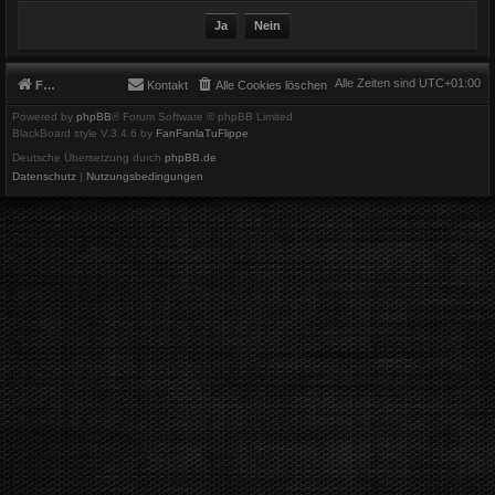
Alle Zeiten sind
UTC+01:00
Foren-Übersicht
Kontakt
Alle Cookies löschen
Powered by
phpBB
® Forum Software © phpBB Limited
BlackBoard style V.3.4.6 by
FanFanlaTuFlippe
Deutsche Übersetzung durch
phpBB.de
Datenschutz
|
Nutzungsbedingungen