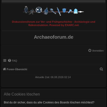
Diskussionsforum zur Vor- und Frühgeschichte - Archäologie und
Rekonstruktion. Powered by EXARC.net
Archaeoforum.de
Anmelden
FAQ
S
Foren-Übersicht
u
Aktuelle Zeit: 06.08.2026 02:14
c
h
e
Alle Cookies löschen
Bist du dir sicher, dass du alle Cookies des Boards löschen möchtest?