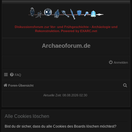
Diskussionsforum zur Vor- und Frühgeschichte - Archäologie und
Rekonstruktion. Powered by EXARC.net
Archaeoforum.de
Anmelden
FAQ
S
Foren-Übersicht
u
Aktuelle Zeit: 08.08.2026 02:30
c
h
e
Alle Cookies löschen
Bist du dir sicher, dass du alle Cookies des Boards löschen möchtest?