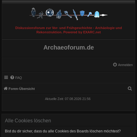
Diskussionsforum zur Vor- und Frühgeschichte - Archäologie und
Rekonstruktion. Powered by EXARC.net
Archaeoforum.de
Anmelden
FAQ
S
Foren-Übersicht
u
Aktuelle Zeit: 07.08.2026 21:56
c
h
e
Alle Cookies löschen
Bist du dir sicher, dass du alle Cookies des Boards löschen möchtest?