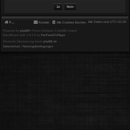
Alle Zeiten sind
UTC+01:00
Foren-Übersicht
Kontakt
Alle Cookies löschen
Powered by
phpBB
® Forum Software © phpBB Limited
BlackBoard style V.3.4.6 by
FanFanlaTuFlippe
Deutsche Übersetzung durch
phpBB.de
Datenschutz
|
Nutzungsbedingungen