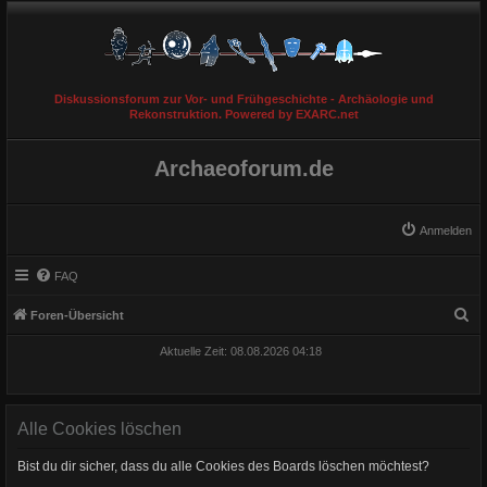
Diskussionsforum zur Vor- und Frühgeschichte - Archäologie und
Rekonstruktion. Powered by EXARC.net
Archaeoforum.de
Anmelden
FAQ
S
Foren-Übersicht
u
Aktuelle Zeit: 08.08.2026 04:18
c
h
e
Alle Cookies löschen
Bist du dir sicher, dass du alle Cookies des Boards löschen möchtest?