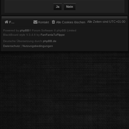
Alle Zeiten sind
UTC+01:00
Foren-Übersicht
Kontakt
Alle Cookies löschen
Powered by
phpBB
® Forum Software © phpBB Limited
BlackBoard style V.3.4.6 by
FanFanlaTuFlippe
Deutsche Übersetzung durch
phpBB.de
Datenschutz
|
Nutzungsbedingungen