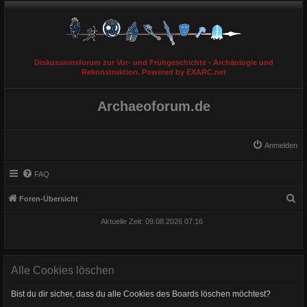
Diskussionsforum zur Vor- und Frühgeschichte - Archäologie und
Rekonstruktion. Powered by EXARC.net
Archaeoforum.de
Anmelden
FAQ
S
Foren-Übersicht
u
Aktuelle Zeit: 09.08.2026 07:16
c
h
e
Alle Cookies löschen
Bist du dir sicher, dass du alle Cookies des Boards löschen möchtest?