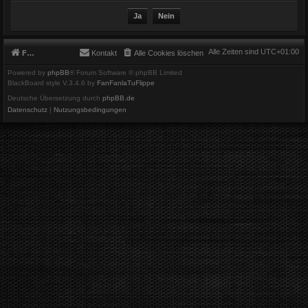
Alle Zeiten sind
UTC+01:00
Foren-Übersicht
Kontakt
Alle Cookies löschen
Powered by
phpBB
® Forum Software © phpBB Limited
BlackBoard style V.3.4.6 by
FanFanlaTuFlippe
Deutsche Übersetzung durch
phpBB.de
Datenschutz
|
Nutzungsbedingungen