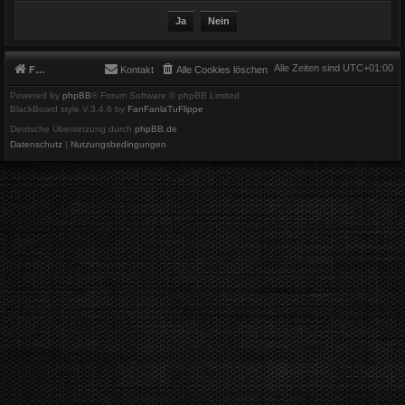
Alle Zeiten sind
UTC+01:00
Foren-Übersicht
Kontakt
Alle Cookies löschen
Powered by
phpBB
® Forum Software © phpBB Limited
BlackBoard style V.3.4.6 by
FanFanlaTuFlippe
Deutsche Übersetzung durch
phpBB.de
Datenschutz
|
Nutzungsbedingungen