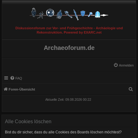
Diskussionsforum zur Vor- und Frühgeschichte - Archäologie und
Rekonstruktion. Powered by EXARC.net
Archaeoforum.de
Anmelden
FAQ
S
Foren-Übersicht
u
Aktuelle Zeit: 09.08.2026 00:22
c
h
e
Alle Cookies löschen
Bist du dir sicher, dass du alle Cookies des Boards löschen möchtest?