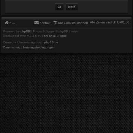
Alle Zeiten sind
UTC+01:00
Foren-Übersicht
Kontakt
Alle Cookies löschen
Powered by
phpBB
® Forum Software © phpBB Limited
BlackBoard style V.3.4.6 by
FanFanlaTuFlippe
Deutsche Übersetzung durch
phpBB.de
Datenschutz
|
Nutzungsbedingungen