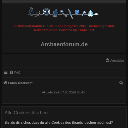
Diskussionsforum zur Vor- und Frühgeschichte - Archäologie und
Rekonstruktion. Powered by EXARC.net
Archaeoforum.de
Anmelden
FAQ
S
Foren-Übersicht
u
Aktuelle Zeit: 07.08.2026 08:43
c
h
e
Alle Cookies löschen
Bist du dir sicher, dass du alle Cookies des Boards löschen möchtest?