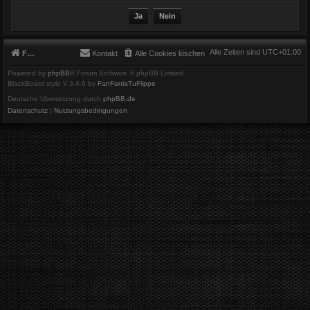
Alle Zeiten sind
UTC+01:00
Foren-Übersicht
Kontakt
Alle Cookies löschen
Powered by
phpBB
® Forum Software © phpBB Limited
BlackBoard style V.3.4.6 by
FanFanlaTuFlippe
Deutsche Übersetzung durch
phpBB.de
Datenschutz
|
Nutzungsbedingungen