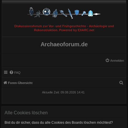
Diskussionsforum zur Vor- und Frühgeschichte - Archäologie und
Rekonstruktion. Powered by EXARC.net
Archaeoforum.de
Anmelden
FAQ
S
Foren-Übersicht
u
Aktuelle Zeit: 09.08.2026 14:41
c
h
e
Alle Cookies löschen
Bist du dir sicher, dass du alle Cookies des Boards löschen möchtest?