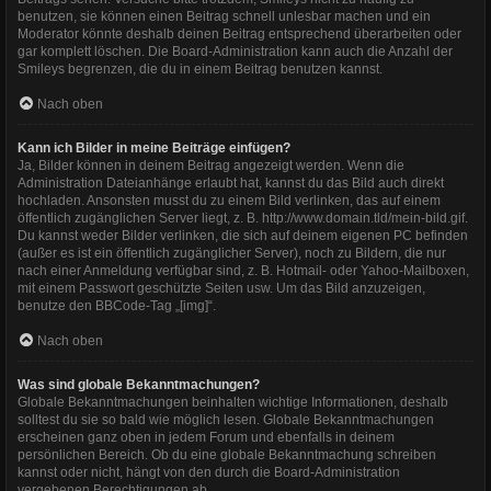
benutzen, sie können einen Beitrag schnell unlesbar machen und ein
Moderator könnte deshalb deinen Beitrag entsprechend überarbeiten oder
gar komplett löschen. Die Board-Administration kann auch die Anzahl der
Smileys begrenzen, die du in einem Beitrag benutzen kannst.
Nach oben
Kann ich Bilder in meine Beiträge einfügen?
Ja, Bilder können in deinem Beitrag angezeigt werden. Wenn die
Administration Dateianhänge erlaubt hat, kannst du das Bild auch direkt
hochladen. Ansonsten musst du zu einem Bild verlinken, das auf einem
öffentlich zugänglichen Server liegt, z. B. http://www.domain.tld/mein-bild.gif.
Du kannst weder Bilder verlinken, die sich auf deinem eigenen PC befinden
(außer es ist ein öffentlich zugänglicher Server), noch zu Bildern, die nur
nach einer Anmeldung verfügbar sind, z. B. Hotmail- oder Yahoo-Mailboxen,
mit einem Passwort geschützte Seiten usw. Um das Bild anzuzeigen,
benutze den BBCode-Tag „[img]“.
Nach oben
Was sind globale Bekanntmachungen?
Globale Bekanntmachungen beinhalten wichtige Informationen, deshalb
solltest du sie so bald wie möglich lesen. Globale Bekanntmachungen
erscheinen ganz oben in jedem Forum und ebenfalls in deinem
persönlichen Bereich. Ob du eine globale Bekanntmachung schreiben
kannst oder nicht, hängt von den durch die Board-Administration
vergebenen Berechtigungen ab.