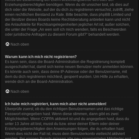
Erziehungsberechtigten benötigen. Wenn du dir unsicher bist, ob dies auf
dich oder die Website, auf der du dich zu registrieren versuchst, zutrifft, ziehe
einen rechtlichen Beistand zu Rate. Bitte beachte, dass phpBB Limited und
der Besitzer dieses Boards keine Rechtsberatung anbieten kann und nicht
die Anlaufstelle für Rechtsangelegenheiten jeglicher Art ist; außer solchen,
die unter der Frage „An wen soll ich mich wenden, falls es Beschwerden
oder juristische Anfragen zu diesem Forum gibt?“ behandelt werden.
Nach oben
Warum kann ich mich nicht registrieren?
Es kann sein, dass die Board-Administration die Registrierung komplett
ausgeschaltet hat, damit sich keine neuen Benutzer mehr anmelden können.
Es könnte auch sein, dass deine IP-Adresse oder der Benutzername, mit
dem du dich registrieren möchtest, gesperrt wurden. Um Hilfe zu erhalten,
wende dich an die Board-Administration.
Nach oben
Ich habe mich registriert, kann mich aber nicht anmelden!
Überprüfe zuerst, ob du den richtigen Benutzernamen und das richtige
Passwort eingegeben hast. Wenn diese stimmen, dann gibt es zwei
Möglichkeiten. Wenn
COPPA
aktiviert ist und du angegeben hast, dass du
unter 13 Jahre alt bist, musst du bzw. einer deiner Eltern oder deiner
Erziehungsberechtigten den Anweisungen folgen, die du erhalten hast.
Wenn dies nicht der Fall ist, muss dein Benutzerkonto vielleicht aktiviert
werden. Bei einigen Boards müssen alle neu angemeldeten Mitglieder erst