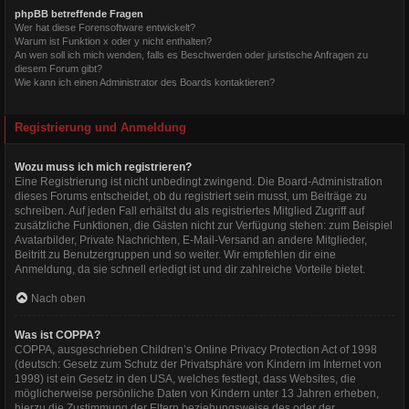
phpBB betreffende Fragen
Wer hat diese Forensoftware entwickelt?
Warum ist Funktion x oder y nicht enthalten?
An wen soll ich mich wenden, falls es Beschwerden oder juristische Anfragen zu
diesem Forum gibt?
Wie kann ich einen Administrator des Boards kontaktieren?
Registrierung und Anmeldung
Wozu muss ich mich registrieren?
Eine Registrierung ist nicht unbedingt zwingend. Die Board-Administration
dieses Forums entscheidet, ob du registriert sein musst, um Beiträge zu
schreiben. Auf jeden Fall erhältst du als registriertes Mitglied Zugriff auf
zusätzliche Funktionen, die Gästen nicht zur Verfügung stehen: zum Beispiel
Avatarbilder, Private Nachrichten, E-Mail-Versand an andere Mitglieder,
Beitritt zu Benutzergruppen und so weiter. Wir empfehlen dir eine
Anmeldung, da sie schnell erledigt ist und dir zahlreiche Vorteile bietet.
Nach oben
Was ist COPPA?
COPPA, ausgeschrieben Children’s Online Privacy Protection Act of 1998
(deutsch: Gesetz zum Schutz der Privatsphäre von Kindern im Internet von
1998) ist ein Gesetz in den USA, welches festlegt, dass Websites, die
möglicherweise persönliche Daten von Kindern unter 13 Jahren erheben,
hierzu die Zustimmung der Eltern beziehungsweise des oder der