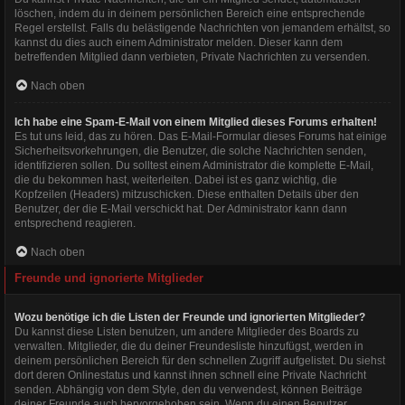
löschen, indem du in deinem persönlichen Bereich eine entsprechende
Regel erstellst. Falls du belästigende Nachrichten von jemandem erhältst, so
kannst du dies auch einem Administrator melden. Dieser kann dem
betreffenden Mitglied dann verbieten, Private Nachrichten zu versenden.
Nach oben
Ich habe eine Spam-E-Mail von einem Mitglied dieses Forums erhalten!
Es tut uns leid, das zu hören. Das E-Mail-Formular dieses Forums hat einige
Sicherheitsvorkehrungen, die Benutzer, die solche Nachrichten senden,
identifizieren sollen. Du solltest einem Administrator die komplette E-Mail,
die du bekommen hast, weiterleiten. Dabei ist es ganz wichtig, die
Kopfzeilen (Headers) mitzuschicken. Diese enthalten Details über den
Benutzer, der die E-Mail verschickt hat. Der Administrator kann dann
entsprechend reagieren.
Nach oben
Freunde und ignorierte Mitglieder
Wozu benötige ich die Listen der Freunde und ignorierten Mitglieder?
Du kannst diese Listen benutzen, um andere Mitglieder des Boards zu
verwalten. Mitglieder, die du deiner Freundesliste hinzufügst, werden in
deinem persönlichen Bereich für den schnellen Zugriff aufgelistet. Du siehst
dort deren Onlinestatus und kannst ihnen schnell eine Private Nachricht
senden. Abhängig von dem Style, den du verwendest, können Beiträge
deiner Freunde auch hervorgehoben sein. Wenn du einen Benutzer