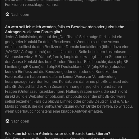
Funktionen vorschlagen kannst.
Nach oben
An wen soll ich mich wenden, falls es Beschwerden oder juristische
Anfragen zu diesem Forum gibt?
Jeder Administrator, der auf der „Das Team“-Seite aufgeführt ist, ist ein
geeigneter Kontakt für deine Beschwerde. Wenn du so keine Antwort
erhältst, solltest du den Besitzer der Domain kontaktieren (führe dazu eine
„WHOIS“-Abfrage
durch) oder — falls diese Seite bei einem kostenlosen
Webhoster wie z. B. Yahoo!, free.fr, funpic.de usw. liegt — den Support oder
den Abuse-Kontakt des betreffenden Dienstes. Bitte beachte, dass phpBB
Limited (phpBB.com) und phpBB Deutschland e. V. (phpBB.de)
absolut
keinen Einfluss
auf die Benutzung oder den oder die Benutzer der
Forensoftware haben und dafür in keiner Weise zur Verantwortung
herangezogen werden können. Kontaktiere daher nie phpBB Limited oder
phpBB Deutschland e. V. in Zusammenhang mit jeglichen juristischen
Fragen (Unterlassungserklärungen, Haftungsfragen usw.), die
sich nicht
direkt
auf die Websiten phpbb.com, phpbb.de oder die phpBB-Software
selbst beziehen. Falls du phpBB Limited oder phpBB Deutschland e. V. E-
Mails schreibst, die die
Softwarenutzung durch Dritte
betreffen, so wirst du,
wenn überhaupt, höchstens eine knappe Antwort erhalten.
Nach oben
Wie kann ich einen Administrator des Boards kontaktieren?
Alle Benutzer des Boards können das Kontaktformular nutzen, wenn die