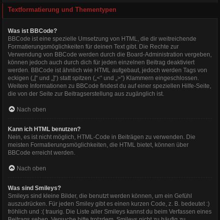
Textformatierung und Thementypen
Was ist BBCode?
BBCode ist eine spezielle Umsetzung von HTML, die dir weitreichende
Formatierungsmöglichkeiten für deinen Text gibt. Die Rechte zur
Verwendung von BBCode werden durch die Board-Administration vergeben,
können jedoch auch durch dich für jeden einzelnen Beitrag deaktiviert
werden. BBCode ist ähnlich wie HTML aufgebaut, jedoch werden Tags von
eckigen („[“ und „]“) statt spitzen („<“ und „>“) Klammern eingeschlossen.
Weitere Informationen zu BBCode findest du auf einer speziellen Hilfe-Seite,
die von der Seite zur Beitragserstellung aus zugänglich ist.
Nach oben
Kann ich HTML benutzen?
Nein, es ist nicht möglich, HTML-Code in Beiträgen zu verwenden. Die
meisten Formatierungsmöglichkeiten, die HTML bietet, können über
BBCode erreicht werden.
Nach oben
Was sind Smileys?
Smileys sind kleine Bilder, die benutzt werden können, um ein Gefühl
auszudrücken. Für jeden Smiley gibt es einen kurzen Code, z. B. bedeutet :)
fröhlich und :( traurig. Die Liste aller Smileys kannst du beim Verfassen eines
Beitrags sehen. Versuche bitte trotzdem, Smileys nicht zu häufig zu