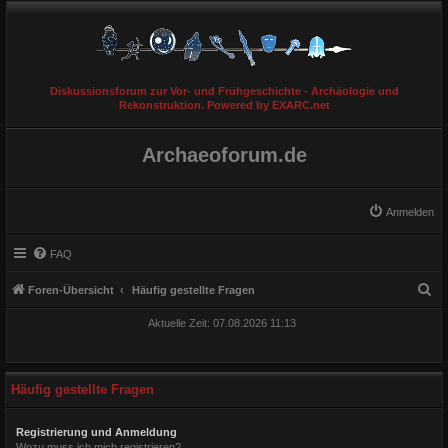
Diskussionsforum zur Vor- und Frühgeschichte - Archäologie und
Rekonstruktion. Powered by EXARC.net
Archaeoforum.de
Anmelden
FAQ
S
Foren-Übersicht
Häufig gestellte Fragen
u
Aktuelle Zeit: 07.08.2026 11:13
c
h
e
Häufig gestellte Fragen
Registrierung und Anmeldung
Wozu muss ich mich registrieren?