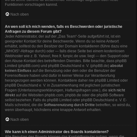
Funktionen vorschlagen kannst.
Nach oben
An wen soll ich mich wenden, falls es Beschwerden oder juristische
Anfragen zu diesem Forum gibt?
Jeder Administrator, der auf der „Das Team“-Seite aufgeführt ist, ist ein
geeigneter Kontakt für deine Beschwerde. Wenn du so keine Antwort
erhältst, solltest du den Besitzer der Domain kontaktieren (führe dazu eine
„WHOIS“-Abfrage
durch) oder — falls diese Seite bei einem kostenlosen
Webhoster wie z. B. Yahoo!, free.fr, funpic.de usw. liegt — den Support oder
den Abuse-Kontakt des betreffenden Dienstes. Bitte beachte, dass phpBB
Limited (phpBB.com) und phpBB Deutschland e. V. (phpBB.de)
absolut
keinen Einfluss
auf die Benutzung oder den oder die Benutzer der
Forensoftware haben und dafür in keiner Weise zur Verantwortung
herangezogen werden können. Kontaktiere daher nie phpBB Limited oder
phpBB Deutschland e. V. in Zusammenhang mit jeglichen juristischen
Fragen (Unterlassungserklärungen, Haftungsfragen usw.), die
sich nicht
direkt
auf die Websiten phpbb.com, phpbb.de oder die phpBB-Software
selbst beziehen. Falls du phpBB Limited oder phpBB Deutschland e. V. E-
Mails schreibst, die die
Softwarenutzung durch Dritte
betreffen, so wirst du,
wenn überhaupt, höchstens eine knappe Antwort erhalten.
Nach oben
Wie kann ich einen Administrator des Boards kontaktieren?
Alle Benutzer des Boards können das Kontaktformular nutzen, wenn die