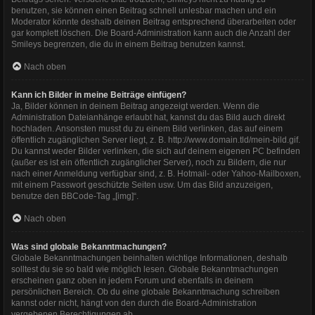
benutzen, sie können einen Beitrag schnell unlesbar machen und ein
Moderator könnte deshalb deinen Beitrag entsprechend überarbeiten oder
gar komplett löschen. Die Board-Administration kann auch die Anzahl der
Smileys begrenzen, die du in einem Beitrag benutzen kannst.
Nach oben
Kann ich Bilder in meine Beiträge einfügen?
Ja, Bilder können in deinem Beitrag angezeigt werden. Wenn die
Administration Dateianhänge erlaubt hat, kannst du das Bild auch direkt
hochladen. Ansonsten musst du zu einem Bild verlinken, das auf einem
öffentlich zugänglichen Server liegt, z. B. http://www.domain.tld/mein-bild.gif.
Du kannst weder Bilder verlinken, die sich auf deinem eigenen PC befinden
(außer es ist ein öffentlich zugänglicher Server), noch zu Bildern, die nur
nach einer Anmeldung verfügbar sind, z. B. Hotmail- oder Yahoo-Mailboxen,
mit einem Passwort geschützte Seiten usw. Um das Bild anzuzeigen,
benutze den BBCode-Tag „[img]“.
Nach oben
Was sind globale Bekanntmachungen?
Globale Bekanntmachungen beinhalten wichtige Informationen, deshalb
solltest du sie so bald wie möglich lesen. Globale Bekanntmachungen
erscheinen ganz oben in jedem Forum und ebenfalls in deinem
persönlichen Bereich. Ob du eine globale Bekanntmachung schreiben
kannst oder nicht, hängt von den durch die Board-Administration
vergebenen Berechtigungen ab.