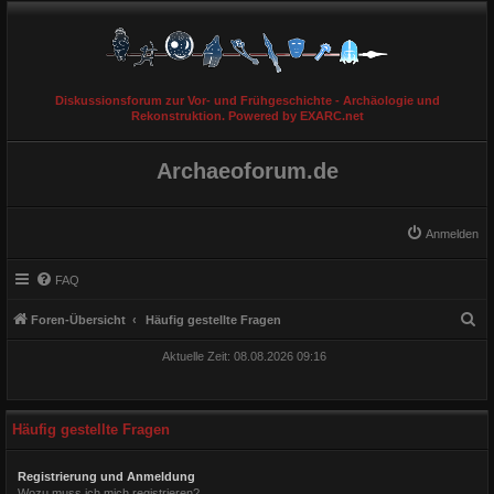
Diskussionsforum zur Vor- und Frühgeschichte - Archäologie und
Rekonstruktion. Powered by EXARC.net
Archaeoforum.de
Anmelden
FAQ
S
Foren-Übersicht
Häufig gestellte Fragen
u
Aktuelle Zeit: 08.08.2026 09:16
c
h
e
Häufig gestellte Fragen
Registrierung und Anmeldung
Wozu muss ich mich registrieren?