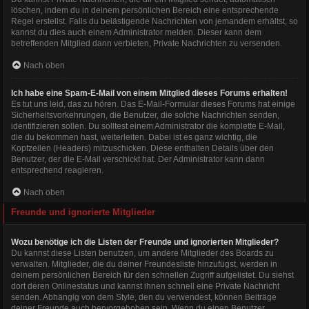
löschen, indem du in deinem persönlichen Bereich eine entsprechende
Regel erstellst. Falls du belästigende Nachrichten von jemandem erhältst, so
kannst du dies auch einem Administrator melden. Dieser kann dem
betreffenden Mitglied dann verbieten, Private Nachrichten zu versenden.
Nach oben
Ich habe eine Spam-E-Mail von einem Mitglied dieses Forums erhalten!
Es tut uns leid, das zu hören. Das E-Mail-Formular dieses Forums hat einige
Sicherheitsvorkehrungen, die Benutzer, die solche Nachrichten senden,
identifizieren sollen. Du solltest einem Administrator die komplette E-Mail,
die du bekommen hast, weiterleiten. Dabei ist es ganz wichtig, die
Kopfzeilen (Headers) mitzuschicken. Diese enthalten Details über den
Benutzer, der die E-Mail verschickt hat. Der Administrator kann dann
entsprechend reagieren.
Nach oben
Freunde und ignorierte Mitglieder
Wozu benötige ich die Listen der Freunde und ignorierten Mitglieder?
Du kannst diese Listen benutzen, um andere Mitglieder des Boards zu
verwalten. Mitglieder, die du deiner Freundesliste hinzufügst, werden in
deinem persönlichen Bereich für den schnellen Zugriff aufgelistet. Du siehst
dort deren Onlinestatus und kannst ihnen schnell eine Private Nachricht
senden. Abhängig von dem Style, den du verwendest, können Beiträge
deiner Freunde auch hervorgehoben sein. Wenn du einen Benutzer