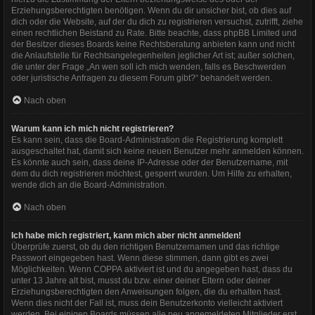
Erziehungsberechtigten benötigen. Wenn du dir unsicher bist, ob dies auf
dich oder die Website, auf der du dich zu registrieren versuchst, zutrifft, ziehe
einen rechtlichen Beistand zu Rate. Bitte beachte, dass phpBB Limited und
der Besitzer dieses Boards keine Rechtsberatung anbieten kann und nicht
die Anlaufstelle für Rechtsangelegenheiten jeglicher Art ist; außer solchen,
die unter der Frage „An wen soll ich mich wenden, falls es Beschwerden
oder juristische Anfragen zu diesem Forum gibt?“ behandelt werden.
Nach oben
Warum kann ich mich nicht registrieren?
Es kann sein, dass die Board-Administration die Registrierung komplett
ausgeschaltet hat, damit sich keine neuen Benutzer mehr anmelden können.
Es könnte auch sein, dass deine IP-Adresse oder der Benutzername, mit
dem du dich registrieren möchtest, gesperrt wurden. Um Hilfe zu erhalten,
wende dich an die Board-Administration.
Nach oben
Ich habe mich registriert, kann mich aber nicht anmelden!
Überprüfe zuerst, ob du den richtigen Benutzernamen und das richtige
Passwort eingegeben hast. Wenn diese stimmen, dann gibt es zwei
Möglichkeiten. Wenn
COPPA
aktiviert ist und du angegeben hast, dass du
unter 13 Jahre alt bist, musst du bzw. einer deiner Eltern oder deiner
Erziehungsberechtigten den Anweisungen folgen, die du erhalten hast.
Wenn dies nicht der Fall ist, muss dein Benutzerkonto vielleicht aktiviert
werden. Bei einigen Boards müssen alle neu angemeldeten Mitglieder erst