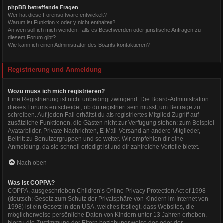
phpBB betreffende Fragen
Wer hat diese Forensoftware entwickelt?
Warum ist Funktion x oder y nicht enthalten?
An wen soll ich mich wenden, falls es Beschwerden oder juristische Anfragen zu
diesem Forum gibt?
Wie kann ich einen Administrator des Boards kontaktieren?
Registrierung und Anmeldung
Wozu muss ich mich registrieren?
Eine Registrierung ist nicht unbedingt zwingend. Die Board-Administration
dieses Forums entscheidet, ob du registriert sein musst, um Beiträge zu
schreiben. Auf jeden Fall erhältst du als registriertes Mitglied Zugriff auf
zusätzliche Funktionen, die Gästen nicht zur Verfügung stehen: zum Beispiel
Avatarbilder, Private Nachrichten, E-Mail-Versand an andere Mitglieder,
Beitritt zu Benutzergruppen und so weiter. Wir empfehlen dir eine
Anmeldung, da sie schnell erledigt ist und dir zahlreiche Vorteile bietet.
Nach oben
Was ist COPPA?
COPPA, ausgeschrieben Children’s Online Privacy Protection Act of 1998
(deutsch: Gesetz zum Schutz der Privatsphäre von Kindern im Internet von
1998) ist ein Gesetz in den USA, welches festlegt, dass Websites, die
möglicherweise persönliche Daten von Kindern unter 13 Jahren erheben,
hierzu die Zustimmung der Eltern beziehungsweise des oder der