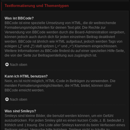
Textformatierung und Thementypen
Was ist BBCode?
BBCode ist eine spezielle Umsetzung von HTML, die dir weitreichende
Formatierungsmöglichkeiten für deinen Text gibt. Die Rechte zur
Verwendung von BBCode werden durch die Board-Administration vergeben,
können jedoch auch durch dich für jeden einzelnen Beitrag deaktiviert
werden. BBCode ist ähnlich wie HTML aufgebaut, jedoch werden Tags von
eckigen („[“ und „]“) statt spitzen („<“ und „>“) Klammern eingeschlossen.
Weitere Informationen zu BBCode findest du auf einer speziellen Hilfe-Seite,
die von der Seite zur Beitragserstellung aus zugänglich ist.
Nach oben
Kann ich HTML benutzen?
Nein, es ist nicht möglich, HTML-Code in Beiträgen zu verwenden. Die
meisten Formatierungsmöglichkeiten, die HTML bietet, können über
BBCode erreicht werden.
Nach oben
Was sind Smileys?
Smileys sind kleine Bilder, die benutzt werden können, um ein Gefühl
auszudrücken. Für jeden Smiley gibt es einen kurzen Code, z. B. bedeutet :)
fröhlich und :( traurig. Die Liste aller Smileys kannst du beim Verfassen eines
Beitrags sehen. Versuche bitte trotzdem, Smileys nicht zu häufig zu