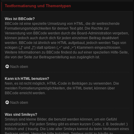
Textformatierung und Thementypen
Was ist BBCode?
BBCode ist eine spezielle Umsetzung von HTML, die dir weitreichende
Formatierungsmöglichkeiten für deinen Text gibt. Die Rechte zur
Verwendung von BBCode werden durch die Board-Administration vergeben,
können jedoch auch durch dich für jeden einzelnen Beitrag deaktiviert
werden. BBCode ist ähnlich wie HTML aufgebaut, jedoch werden Tags von
eckigen („[“ und „]“) statt spitzen („<“ und „>“) Klammern eingeschlossen.
Weitere Informationen zu BBCode findest du auf einer speziellen Hilfe-Seite,
die von der Seite zur Beitragserstellung aus zugänglich ist.
Nach oben
Kann ich HTML benutzen?
Nein, es ist nicht möglich, HTML-Code in Beiträgen zu verwenden. Die
meisten Formatierungsmöglichkeiten, die HTML bietet, können über
BBCode erreicht werden.
Nach oben
Was sind Smileys?
Smileys sind kleine Bilder, die benutzt werden können, um ein Gefühl
auszudrücken. Für jeden Smiley gibt es einen kurzen Code, z. B. bedeutet :)
fröhlich und :( traurig. Die Liste aller Smileys kannst du beim Verfassen eines
Beitrags sehen. Versuche bitte trotzdem, Smileys nicht zu häufig zu