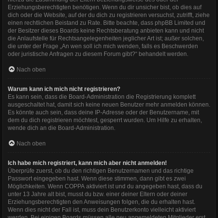
Erziehungsberechtigten benötigen. Wenn du dir unsicher bist, ob dies auf
dich oder die Website, auf der du dich zu registrieren versuchst, zutrifft, ziehe
einen rechtlichen Beistand zu Rate. Bitte beachte, dass phpBB Limited und
der Besitzer dieses Boards keine Rechtsberatung anbieten kann und nicht
die Anlaufstelle für Rechtsangelegenheiten jeglicher Art ist; außer solchen,
die unter der Frage „An wen soll ich mich wenden, falls es Beschwerden
oder juristische Anfragen zu diesem Forum gibt?“ behandelt werden.
Nach oben
Warum kann ich mich nicht registrieren?
Es kann sein, dass die Board-Administration die Registrierung komplett
ausgeschaltet hat, damit sich keine neuen Benutzer mehr anmelden können.
Es könnte auch sein, dass deine IP-Adresse oder der Benutzername, mit
dem du dich registrieren möchtest, gesperrt wurden. Um Hilfe zu erhalten,
wende dich an die Board-Administration.
Nach oben
Ich habe mich registriert, kann mich aber nicht anmelden!
Überprüfe zuerst, ob du den richtigen Benutzernamen und das richtige
Passwort eingegeben hast. Wenn diese stimmen, dann gibt es zwei
Möglichkeiten. Wenn
COPPA
aktiviert ist und du angegeben hast, dass du
unter 13 Jahre alt bist, musst du bzw. einer deiner Eltern oder deiner
Erziehungsberechtigten den Anweisungen folgen, die du erhalten hast.
Wenn dies nicht der Fall ist, muss dein Benutzerkonto vielleicht aktiviert
werden. Bei einigen Boards müssen alle neu angemeldeten Mitglieder erst