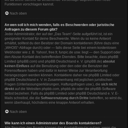
Funktionen vorschlagen kannst.
Nach oben
An wen soll ich mich wenden, falls es Beschwerden oder juristische
Anfragen zu diesem Forum gibt?
Jeder Administrator, der auf der „Das Team“-Seite aufgeführt ist, ist ein
geeigneter Kontakt für deine Beschwerde. Wenn du so keine Antwort
erhältst, solltest du den Besitzer der Domain kontaktieren (führe dazu eine
„WHOIS“-Abfrage
durch) oder — falls diese Seite bei einem kostenlosen
Webhoster wie z. B. Yahoo!, free.fr, funpic.de usw. liegt — den Support oder
den Abuse-Kontakt des betreffenden Dienstes. Bitte beachte, dass phpBB
Limited (phpBB.com) und phpBB Deutschland e. V. (phpBB.de)
absolut
keinen Einfluss
auf die Benutzung oder den oder die Benutzer der
Forensoftware haben und dafür in keiner Weise zur Verantwortung
herangezogen werden können. Kontaktiere daher nie phpBB Limited oder
phpBB Deutschland e. V. in Zusammenhang mit jeglichen juristischen
Fragen (Unterlassungserklärungen, Haftungsfragen usw.), die
sich nicht
direkt
auf die Websiten phpbb.com, phpbb.de oder die phpBB-Software
selbst beziehen. Falls du phpBB Limited oder phpBB Deutschland e. V. E-
Mails schreibst, die die
Softwarenutzung durch Dritte
betreffen, so wirst du,
wenn überhaupt, höchstens eine knappe Antwort erhalten.
Nach oben
Wie kann ich einen Administrator des Boards kontaktieren?
Alle Benutzer des Boards können das Kontaktformular nutzen, wenn die