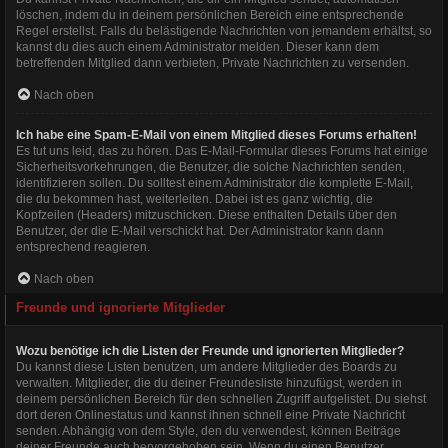
löschen, indem du in deinem persönlichen Bereich eine entsprechende
Regel erstellst. Falls du belästigende Nachrichten von jemandem erhältst, so
kannst du dies auch einem Administrator melden. Dieser kann dem
betreffenden Mitglied dann verbieten, Private Nachrichten zu versenden.
Nach oben
Ich habe eine Spam-E-Mail von einem Mitglied dieses Forums erhalten!
Es tut uns leid, das zu hören. Das E-Mail-Formular dieses Forums hat einige
Sicherheitsvorkehrungen, die Benutzer, die solche Nachrichten senden,
identifizieren sollen. Du solltest einem Administrator die komplette E-Mail,
die du bekommen hast, weiterleiten. Dabei ist es ganz wichtig, die
Kopfzeilen (Headers) mitzuschicken. Diese enthalten Details über den
Benutzer, der die E-Mail verschickt hat. Der Administrator kann dann
entsprechend reagieren.
Nach oben
Freunde und ignorierte Mitglieder
Wozu benötige ich die Listen der Freunde und ignorierten Mitglieder?
Du kannst diese Listen benutzen, um andere Mitglieder des Boards zu
verwalten. Mitglieder, die du deiner Freundesliste hinzufügst, werden in
deinem persönlichen Bereich für den schnellen Zugriff aufgelistet. Du siehst
dort deren Onlinestatus und kannst ihnen schnell eine Private Nachricht
senden. Abhängig von dem Style, den du verwendest, können Beiträge
deiner Freunde auch hervorgehoben sein. Wenn du einen Benutzer