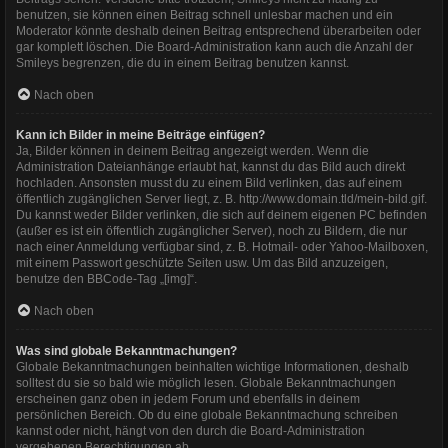
benutzen, sie können einen Beitrag schnell unlesbar machen und ein
Moderator könnte deshalb deinen Beitrag entsprechend überarbeiten oder
gar komplett löschen. Die Board-Administration kann auch die Anzahl der
Smileys begrenzen, die du in einem Beitrag benutzen kannst.
Nach oben
Kann ich Bilder in meine Beiträge einfügen?
Ja, Bilder können in deinem Beitrag angezeigt werden. Wenn die
Administration Dateianhänge erlaubt hat, kannst du das Bild auch direkt
hochladen. Ansonsten musst du zu einem Bild verlinken, das auf einem
öffentlich zugänglichen Server liegt, z. B. http://www.domain.tld/mein-bild.gif.
Du kannst weder Bilder verlinken, die sich auf deinem eigenen PC befinden
(außer es ist ein öffentlich zugänglicher Server), noch zu Bildern, die nur
nach einer Anmeldung verfügbar sind, z. B. Hotmail- oder Yahoo-Mailboxen,
mit einem Passwort geschützte Seiten usw. Um das Bild anzuzeigen,
benutze den BBCode-Tag „[img]“.
Nach oben
Was sind globale Bekanntmachungen?
Globale Bekanntmachungen beinhalten wichtige Informationen, deshalb
solltest du sie so bald wie möglich lesen. Globale Bekanntmachungen
erscheinen ganz oben in jedem Forum und ebenfalls in deinem
persönlichen Bereich. Ob du eine globale Bekanntmachung schreiben
kannst oder nicht, hängt von den durch die Board-Administration
vergebenen Berechtigungen ab.