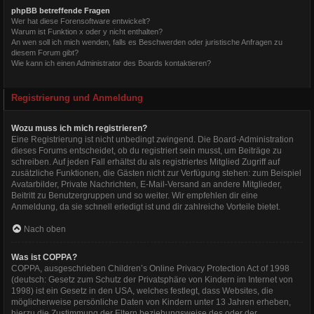
phpBB betreffende Fragen
Wer hat diese Forensoftware entwickelt?
Warum ist Funktion x oder y nicht enthalten?
An wen soll ich mich wenden, falls es Beschwerden oder juristische Anfragen zu
diesem Forum gibt?
Wie kann ich einen Administrator des Boards kontaktieren?
Registrierung und Anmeldung
Wozu muss ich mich registrieren?
Eine Registrierung ist nicht unbedingt zwingend. Die Board-Administration
dieses Forums entscheidet, ob du registriert sein musst, um Beiträge zu
schreiben. Auf jeden Fall erhältst du als registriertes Mitglied Zugriff auf
zusätzliche Funktionen, die Gästen nicht zur Verfügung stehen: zum Beispiel
Avatarbilder, Private Nachrichten, E-Mail-Versand an andere Mitglieder,
Beitritt zu Benutzergruppen und so weiter. Wir empfehlen dir eine
Anmeldung, da sie schnell erledigt ist und dir zahlreiche Vorteile bietet.
Nach oben
Was ist COPPA?
COPPA, ausgeschrieben Children’s Online Privacy Protection Act of 1998
(deutsch: Gesetz zum Schutz der Privatsphäre von Kindern im Internet von
1998) ist ein Gesetz in den USA, welches festlegt, dass Websites, die
möglicherweise persönliche Daten von Kindern unter 13 Jahren erheben,
hierzu die Zustimmung der Eltern beziehungsweise des oder der