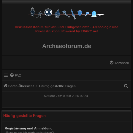
Diskussionsforum zur Vor- und Frühgeschichte - Archäologie und
Rekonstruktion. Powered by EXARC.net
Archaeoforum.de
Anmelden
FAQ
S
Foren-Übersicht
Häufig gestellte Fragen
u
Aktuelle Zeit: 09.08.2026 02:24
c
h
e
Häufig gestellte Fragen
Registrierung und Anmeldung
Wozu muss ich mich registrieren?