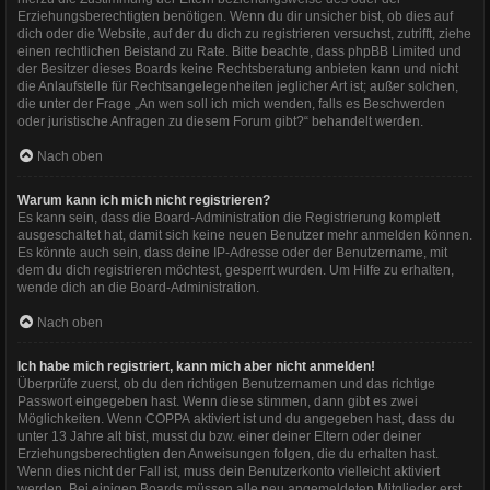
Erziehungsberechtigten benötigen. Wenn du dir unsicher bist, ob dies auf
dich oder die Website, auf der du dich zu registrieren versuchst, zutrifft, ziehe
einen rechtlichen Beistand zu Rate. Bitte beachte, dass phpBB Limited und
der Besitzer dieses Boards keine Rechtsberatung anbieten kann und nicht
die Anlaufstelle für Rechtsangelegenheiten jeglicher Art ist; außer solchen,
die unter der Frage „An wen soll ich mich wenden, falls es Beschwerden
oder juristische Anfragen zu diesem Forum gibt?“ behandelt werden.
Nach oben
Warum kann ich mich nicht registrieren?
Es kann sein, dass die Board-Administration die Registrierung komplett
ausgeschaltet hat, damit sich keine neuen Benutzer mehr anmelden können.
Es könnte auch sein, dass deine IP-Adresse oder der Benutzername, mit
dem du dich registrieren möchtest, gesperrt wurden. Um Hilfe zu erhalten,
wende dich an die Board-Administration.
Nach oben
Ich habe mich registriert, kann mich aber nicht anmelden!
Überprüfe zuerst, ob du den richtigen Benutzernamen und das richtige
Passwort eingegeben hast. Wenn diese stimmen, dann gibt es zwei
Möglichkeiten. Wenn
COPPA
aktiviert ist und du angegeben hast, dass du
unter 13 Jahre alt bist, musst du bzw. einer deiner Eltern oder deiner
Erziehungsberechtigten den Anweisungen folgen, die du erhalten hast.
Wenn dies nicht der Fall ist, muss dein Benutzerkonto vielleicht aktiviert
werden. Bei einigen Boards müssen alle neu angemeldeten Mitglieder erst