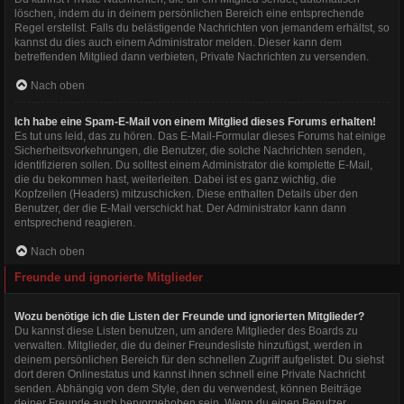
löschen, indem du in deinem persönlichen Bereich eine entsprechende
Regel erstellst. Falls du belästigende Nachrichten von jemandem erhältst, so
kannst du dies auch einem Administrator melden. Dieser kann dem
betreffenden Mitglied dann verbieten, Private Nachrichten zu versenden.
Nach oben
Ich habe eine Spam-E-Mail von einem Mitglied dieses Forums erhalten!
Es tut uns leid, das zu hören. Das E-Mail-Formular dieses Forums hat einige
Sicherheitsvorkehrungen, die Benutzer, die solche Nachrichten senden,
identifizieren sollen. Du solltest einem Administrator die komplette E-Mail,
die du bekommen hast, weiterleiten. Dabei ist es ganz wichtig, die
Kopfzeilen (Headers) mitzuschicken. Diese enthalten Details über den
Benutzer, der die E-Mail verschickt hat. Der Administrator kann dann
entsprechend reagieren.
Nach oben
Freunde und ignorierte Mitglieder
Wozu benötige ich die Listen der Freunde und ignorierten Mitglieder?
Du kannst diese Listen benutzen, um andere Mitglieder des Boards zu
verwalten. Mitglieder, die du deiner Freundesliste hinzufügst, werden in
deinem persönlichen Bereich für den schnellen Zugriff aufgelistet. Du siehst
dort deren Onlinestatus und kannst ihnen schnell eine Private Nachricht
senden. Abhängig von dem Style, den du verwendest, können Beiträge
deiner Freunde auch hervorgehoben sein. Wenn du einen Benutzer