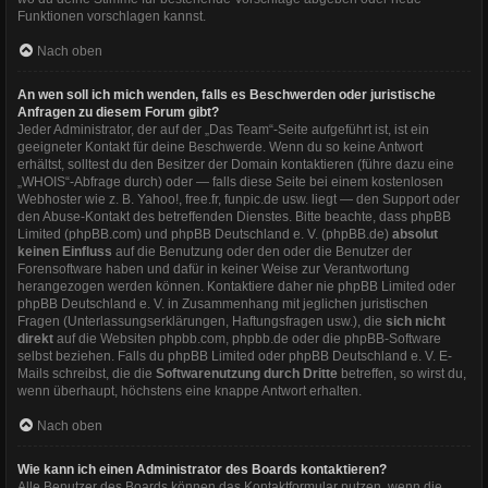
Funktionen vorschlagen kannst.
Nach oben
An wen soll ich mich wenden, falls es Beschwerden oder juristische
Anfragen zu diesem Forum gibt?
Jeder Administrator, der auf der „Das Team“-Seite aufgeführt ist, ist ein
geeigneter Kontakt für deine Beschwerde. Wenn du so keine Antwort
erhältst, solltest du den Besitzer der Domain kontaktieren (führe dazu eine
„WHOIS“-Abfrage
durch) oder — falls diese Seite bei einem kostenlosen
Webhoster wie z. B. Yahoo!, free.fr, funpic.de usw. liegt — den Support oder
den Abuse-Kontakt des betreffenden Dienstes. Bitte beachte, dass phpBB
Limited (phpBB.com) und phpBB Deutschland e. V. (phpBB.de)
absolut
keinen Einfluss
auf die Benutzung oder den oder die Benutzer der
Forensoftware haben und dafür in keiner Weise zur Verantwortung
herangezogen werden können. Kontaktiere daher nie phpBB Limited oder
phpBB Deutschland e. V. in Zusammenhang mit jeglichen juristischen
Fragen (Unterlassungserklärungen, Haftungsfragen usw.), die
sich nicht
direkt
auf die Websiten phpbb.com, phpbb.de oder die phpBB-Software
selbst beziehen. Falls du phpBB Limited oder phpBB Deutschland e. V. E-
Mails schreibst, die die
Softwarenutzung durch Dritte
betreffen, so wirst du,
wenn überhaupt, höchstens eine knappe Antwort erhalten.
Nach oben
Wie kann ich einen Administrator des Boards kontaktieren?
Alle Benutzer des Boards können das Kontaktformular nutzen, wenn die