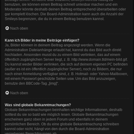
benutzen, sie können einen Beitrag schnell unlesbar machen und ein
Moderator könnte deshalb deinen Beitrag entsprechend überarbeiten oder
gar komplett löschen. Die Board-Administration kann auch die Anzahl der
Smileys begrenzen, die du in einem Beitrag benutzen kannst.
Nach oben
Kann ich Bilder in meine Beiträge einfügen?
Ja, Bilder können in deinem Beitrag angezeigt werden. Wenn die
Administration Dateianhänge erlaubt hat, kannst du das Bild auch direkt
hochladen. Ansonsten musst du zu einem Bild verlinken, das auf einem
öffentlich zugänglichen Server liegt, z. B. http://www.domain.tld/mein-bild.gif.
Du kannst weder Bilder verlinken, die sich auf deinem eigenen PC befinden
(außer es ist ein öffentlich zugänglicher Server), noch zu Bildern, die nur
nach einer Anmeldung verfügbar sind, z. B. Hotmail- oder Yahoo-Mailboxen,
mit einem Passwort geschützte Seiten usw. Um das Bild anzuzeigen,
benutze den BBCode-Tag „[img]“.
Nach oben
Was sind globale Bekanntmachungen?
Globale Bekanntmachungen beinhalten wichtige Informationen, deshalb
solltest du sie so bald wie möglich lesen. Globale Bekanntmachungen
erscheinen ganz oben in jedem Forum und ebenfalls in deinem
persönlichen Bereich. Ob du eine globale Bekanntmachung schreiben
kannst oder nicht, hängt von den durch die Board-Administration
vergebenen Berechtigungen ab.