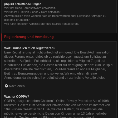
phpBB betreffende Fragen
Wer hat diese Forensoftware entwickelt?
Warum ist Funktion x oder y nicht enthalten?
An wen soll ich mich wenden, falls es Beschwerden oder juristische Anfragen zu
diesem Forum gibt?
Wie kann ich einen Administrator des Boards kontaktieren?
Registrierung und Anmeldung
Wozu muss ich mich registrieren?
Eine Registrierung ist nicht unbedingt zwingend. Die Board-Administration
dieses Forums entscheidet, ob du registriert sein musst, um Beiträge zu
schreiben. Auf jeden Fall erhältst du als registriertes Mitglied Zugriff auf
zusätzliche Funktionen, die Gästen nicht zur Verfügung stehen: zum Beispiel
Avatarbilder, Private Nachrichten, E-Mail-Versand an andere Mitglieder,
Beitritt zu Benutzergruppen und so weiter. Wir empfehlen dir eine
Anmeldung, da sie schnell erledigt ist und dir zahlreiche Vorteile bietet.
Nach oben
Was ist COPPA?
COPPA, ausgeschrieben Children’s Online Privacy Protection Act of 1998
(deutsch: Gesetz zum Schutz der Privatsphäre von Kindern im Internet von
1998) ist ein Gesetz in den USA, welches festlegt, dass Websites, die
möglicherweise persönliche Daten von Kindern unter 13 Jahren erheben,
hierzu die Zustimmung der Eltern beziehungsweise des oder der