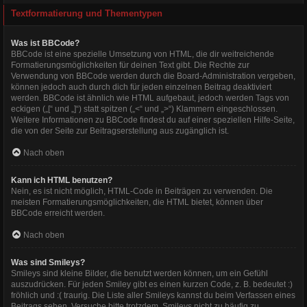
Textformatierung und Thementypen
Was ist BBCode?
BBCode ist eine spezielle Umsetzung von HTML, die dir weitreichende
Formatierungsmöglichkeiten für deinen Text gibt. Die Rechte zur
Verwendung von BBCode werden durch die Board-Administration vergeben,
können jedoch auch durch dich für jeden einzelnen Beitrag deaktiviert
werden. BBCode ist ähnlich wie HTML aufgebaut, jedoch werden Tags von
eckigen („[“ und „]“) statt spitzen („<“ und „>“) Klammern eingeschlossen.
Weitere Informationen zu BBCode findest du auf einer speziellen Hilfe-Seite,
die von der Seite zur Beitragserstellung aus zugänglich ist.
Nach oben
Kann ich HTML benutzen?
Nein, es ist nicht möglich, HTML-Code in Beiträgen zu verwenden. Die
meisten Formatierungsmöglichkeiten, die HTML bietet, können über
BBCode erreicht werden.
Nach oben
Was sind Smileys?
Smileys sind kleine Bilder, die benutzt werden können, um ein Gefühl
auszudrücken. Für jeden Smiley gibt es einen kurzen Code, z. B. bedeutet :)
fröhlich und :( traurig. Die Liste aller Smileys kannst du beim Verfassen eines
Beitrags sehen. Versuche bitte trotzdem, Smileys nicht zu häufig zu