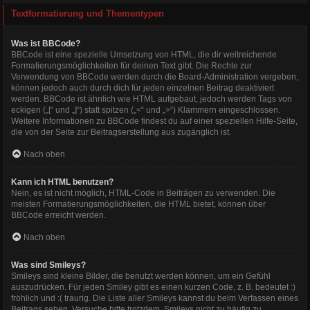
Textformatierung und Thementypen
Was ist BBCode?
BBCode ist eine spezielle Umsetzung von HTML, die dir weitreichende
Formatierungsmöglichkeiten für deinen Text gibt. Die Rechte zur
Verwendung von BBCode werden durch die Board-Administration vergeben,
können jedoch auch durch dich für jeden einzelnen Beitrag deaktiviert
werden. BBCode ist ähnlich wie HTML aufgebaut, jedoch werden Tags von
eckigen („[“ und „]“) statt spitzen („<“ und „>“) Klammern eingeschlossen.
Weitere Informationen zu BBCode findest du auf einer speziellen Hilfe-Seite,
die von der Seite zur Beitragserstellung aus zugänglich ist.
Nach oben
Kann ich HTML benutzen?
Nein, es ist nicht möglich, HTML-Code in Beiträgen zu verwenden. Die
meisten Formatierungsmöglichkeiten, die HTML bietet, können über
BBCode erreicht werden.
Nach oben
Was sind Smileys?
Smileys sind kleine Bilder, die benutzt werden können, um ein Gefühl
auszudrücken. Für jeden Smiley gibt es einen kurzen Code, z. B. bedeutet :)
fröhlich und :( traurig. Die Liste aller Smileys kannst du beim Verfassen eines
Beitrags sehen. Versuche bitte trotzdem, Smileys nicht zu häufig zu