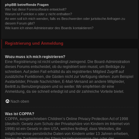
phpBB betreffende Fragen
Wer hat diese Forensoftware entwickelt?
Warum ist Funktion x oder y nicht enthalten?
An wen soll ich mich wenden, falls es Beschwerden oder juristische Anfragen zu
diesem Forum gibt?
Wie kann ich einen Administrator des Boards kontaktieren?
Registrierung und Anmeldung
Wozu muss ich mich registrieren?
Eine Registrierung ist nicht unbedingt zwingend. Die Board-Administration
dieses Forums entscheidet, ob du registriert sein musst, um Beiträge zu
schreiben. Auf jeden Fall erhältst du als registriertes Mitglied Zugriff auf
zusätzliche Funktionen, die Gästen nicht zur Verfügung stehen: zum Beispiel
Avatarbilder, Private Nachrichten, E-Mail-Versand an andere Mitglieder,
Beitritt zu Benutzergruppen und so weiter. Wir empfehlen dir eine
Anmeldung, da sie schnell erledigt ist und dir zahlreiche Vorteile bietet.
Nach oben
Was ist COPPA?
COPPA, ausgeschrieben Children’s Online Privacy Protection Act of 1998
(deutsch: Gesetz zum Schutz der Privatsphäre von Kindern im Internet von
1998) ist ein Gesetz in den USA, welches festlegt, dass Websites, die
möglicherweise persönliche Daten von Kindern unter 13 Jahren erheben,
hierzu die Zustimmung der Eltern beziehungsweise des oder der