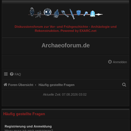
Diskussionsforum zur Vor- und Frühgeschichte - Archäologie und
Rekonstruktion. Powered by EXARC.net
Archaeoforum.de
Anmelden
FAQ
S
Foren-Übersicht
Häufig gestellte Fragen
u
Aktuelle Zeit: 07.08.2026 03:02
c
h
e
Häufig gestellte Fragen
Registrierung und Anmeldung
Wozu muss ich mich registrieren?