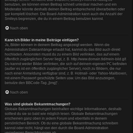
benutzen, sie können einen Beitrag schnell unlesbar machen und ein
Moderator könnte deshalb deinen Beitrag entsprechend überarbeiten oder
gar komplett löschen. Die Board-Administration kann auch die Anzahl der
Smileys begrenzen, die du in einem Beitrag benutzen kannst.
Nach oben
Kann ich Bilder in meine Beiträge einfügen?
Ja, Bilder können in deinem Beitrag angezeigt werden. Wenn die
Administration Dateianhänge erlaubt hat, kannst du das Bild auch direkt
hochladen. Ansonsten musst du zu einem Bild verlinken, das auf einem
öffentlich zugänglichen Server liegt, z. B. http://www.domain.tld/mein-bild.gif.
Du kannst weder Bilder verlinken, die sich auf deinem eigenen PC befinden
(außer es ist ein öffentlich zugänglicher Server), noch zu Bildern, die nur
nach einer Anmeldung verfügbar sind, z. B. Hotmail- oder Yahoo-Mailboxen,
mit einem Passwort geschützte Seiten usw. Um das Bild anzuzeigen,
benutze den BBCode-Tag „[img]“.
Nach oben
Was sind globale Bekanntmachungen?
Globale Bekanntmachungen beinhalten wichtige Informationen, deshalb
solltest du sie so bald wie möglich lesen. Globale Bekanntmachungen
erscheinen ganz oben in jedem Forum und ebenfalls in deinem
persönlichen Bereich. Ob du eine globale Bekanntmachung schreiben
kannst oder nicht, hängt von den durch die Board-Administration
vergebenen Berechtigungen ab.