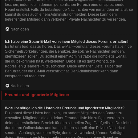
löschen, indem du in deinem persönlichen Bereich eine entsprechende
Regel erstellst. Falls du belästigende Nachrichten von jemandem erhältst, so
kannst du dies auch einem Administrator melden. Dieser kann dem
betreffenden Mitglied dann verbieten, Private Nachrichten zu versenden.
Nach oben
Ich habe eine Spam-E-Mail von einem Mitglied dieses Forums erhalten!
Es tut uns leid, das zu hören. Das E-Mail-Formular dieses Forums hat einige
Sicherheitsvorkehrungen, die Benutzer, die solche Nachrichten senden,
identifizieren sollen. Du solltest einem Administrator die komplette E-Mail,
die du bekommen hast, weiterleiten. Dabei ist es ganz wichtig, die
Kopfzeilen (Headers) mitzuschicken. Diese enthalten Details über den
Benutzer, der die E-Mail verschickt hat. Der Administrator kann dann
entsprechend reagieren.
Nach oben
Freunde und ignorierte Mitglieder
Wozu benötige ich die Listen der Freunde und ignorierten Mitglieder?
Du kannst diese Listen benutzen, um andere Mitglieder des Boards zu
verwalten. Mitglieder, die du deiner Freundesliste hinzufügst, werden in
deinem persönlichen Bereich für den schnellen Zugriff aufgelistet. Du siehst
dort deren Onlinestatus und kannst ihnen schnell eine Private Nachricht
senden. Abhängig von dem Style, den du verwendest, können Beiträge
deiner Freunde auch hervorgehoben sein. Wenn du einen Benutzer