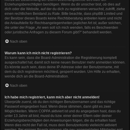
Erziehungsberechtigten benötigen. Wenn du dir unsicher bist, ob dies auf
dich oder die Website, auf der du dich zu registrieren versuchst, zutrifft, ziehe
einen rechtlichen Beistand zu Rate. Bitte beachte, dass phpBB Limited und
der Besitzer dieses Boards keine Rechtsberatung anbieten kann und nicht
die Anlaufstelle für Rechtsangelegenheiten jeglicher Art ist; außer solchen,
die unter der Frage „An wen soll ich mich wenden, falls es Beschwerden
oder juristische Anfragen zu diesem Forum gibt?“ behandelt werden.
Nach oben
Warum kann ich mich nicht registrieren?
Es kann sein, dass die Board-Administration die Registrierung komplett
ausgeschaltet hat, damit sich keine neuen Benutzer mehr anmelden können.
Es könnte auch sein, dass deine IP-Adresse oder der Benutzername, mit
dem du dich registrieren möchtest, gesperrt wurden. Um Hilfe zu erhalten,
wende dich an die Board-Administration.
Nach oben
Ich habe mich registriert, kann mich aber nicht anmelden!
Überprüfe zuerst, ob du den richtigen Benutzernamen und das richtige
Passwort eingegeben hast. Wenn diese stimmen, dann gibt es zwei
Möglichkeiten. Wenn
COPPA
aktiviert ist und du angegeben hast, dass du
unter 13 Jahre alt bist, musst du bzw. einer deiner Eltern oder deiner
Erziehungsberechtigten den Anweisungen folgen, die du erhalten hast.
Wenn dies nicht der Fall ist, muss dein Benutzerkonto vielleicht aktiviert
werden. Bei einigen Boards müssen alle neu angemeldeten Mitglieder erst