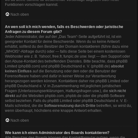
Funktionen vorschlagen kannst.
Nach oben
An wen soll ich mich wenden, falls es Beschwerden oder juristische
Anfragen zu diesem Forum gibt?
Jeder Administrator, der auf der „Das Team“-Seite aufgeführt ist, ist ein
geeigneter Kontakt für deine Beschwerde. Wenn du so keine Antwort
erhältst, solltest du den Besitzer der Domain kontaktieren (führe dazu eine
„WHOIS“-Abfrage
durch) oder — falls diese Seite bei einem kostenlosen
Webhoster wie z. B. Yahoo!, free.fr, funpic.de usw. liegt — den Support oder
den Abuse-Kontakt des betreffenden Dienstes. Bitte beachte, dass phpBB
Limited (phpBB.com) und phpBB Deutschland e. V. (phpBB.de)
absolut
keinen Einfluss
auf die Benutzung oder den oder die Benutzer der
Forensoftware haben und dafür in keiner Weise zur Verantwortung
herangezogen werden können. Kontaktiere daher nie phpBB Limited oder
phpBB Deutschland e. V. in Zusammenhang mit jeglichen juristischen
Fragen (Unterlassungserklärungen, Haftungsfragen usw.), die
sich nicht
direkt
auf die Websiten phpbb.com, phpbb.de oder die phpBB-Software
selbst beziehen. Falls du phpBB Limited oder phpBB Deutschland e. V. E-
Mails schreibst, die die
Softwarenutzung durch Dritte
betreffen, so wirst du,
wenn überhaupt, höchstens eine knappe Antwort erhalten.
Nach oben
Wie kann ich einen Administrator des Boards kontaktieren?
Alle Benutzer des Boards können das Kontaktformular nutzen, wenn die