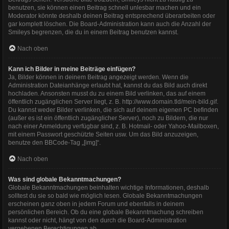
benutzen, sie können einen Beitrag schnell unlesbar machen und ein
Moderator könnte deshalb deinen Beitrag entsprechend überarbeiten oder
gar komplett löschen. Die Board-Administration kann auch die Anzahl der
Smileys begrenzen, die du in einem Beitrag benutzen kannst.
Nach oben
Kann ich Bilder in meine Beiträge einfügen?
Ja, Bilder können in deinem Beitrag angezeigt werden. Wenn die
Administration Dateianhänge erlaubt hat, kannst du das Bild auch direkt
hochladen. Ansonsten musst du zu einem Bild verlinken, das auf einem
öffentlich zugänglichen Server liegt, z. B. http://www.domain.tld/mein-bild.gif.
Du kannst weder Bilder verlinken, die sich auf deinem eigenen PC befinden
(außer es ist ein öffentlich zugänglicher Server), noch zu Bildern, die nur
nach einer Anmeldung verfügbar sind, z. B. Hotmail- oder Yahoo-Mailboxen,
mit einem Passwort geschützte Seiten usw. Um das Bild anzuzeigen,
benutze den BBCode-Tag „[img]“.
Nach oben
Was sind globale Bekanntmachungen?
Globale Bekanntmachungen beinhalten wichtige Informationen, deshalb
solltest du sie so bald wie möglich lesen. Globale Bekanntmachungen
erscheinen ganz oben in jedem Forum und ebenfalls in deinem
persönlichen Bereich. Ob du eine globale Bekanntmachung schreiben
kannst oder nicht, hängt von den durch die Board-Administration
vergebenen Berechtigungen ab.