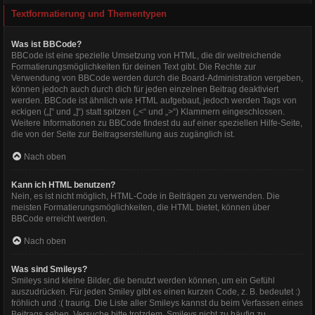
Textformatierung und Thementypen
Was ist BBCode?
BBCode ist eine spezielle Umsetzung von HTML, die dir weitreichende
Formatierungsmöglichkeiten für deinen Text gibt. Die Rechte zur
Verwendung von BBCode werden durch die Board-Administration vergeben,
können jedoch auch durch dich für jeden einzelnen Beitrag deaktiviert
werden. BBCode ist ähnlich wie HTML aufgebaut, jedoch werden Tags von
eckigen („[“ und „]“) statt spitzen („<“ und „>“) Klammern eingeschlossen.
Weitere Informationen zu BBCode findest du auf einer speziellen Hilfe-Seite,
die von der Seite zur Beitragserstellung aus zugänglich ist.
Nach oben
Kann ich HTML benutzen?
Nein, es ist nicht möglich, HTML-Code in Beiträgen zu verwenden. Die
meisten Formatierungsmöglichkeiten, die HTML bietet, können über
BBCode erreicht werden.
Nach oben
Was sind Smileys?
Smileys sind kleine Bilder, die benutzt werden können, um ein Gefühl
auszudrücken. Für jeden Smiley gibt es einen kurzen Code, z. B. bedeutet :)
fröhlich und :( traurig. Die Liste aller Smileys kannst du beim Verfassen eines
Beitrags sehen. Versuche bitte trotzdem, Smileys nicht zu häufig zu