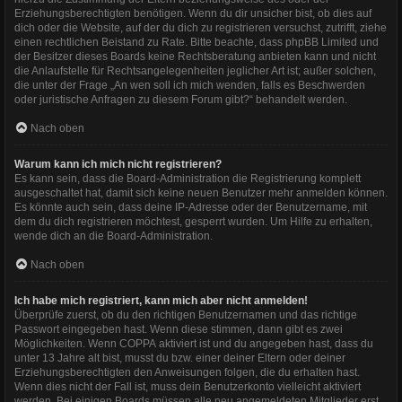
Erziehungsberechtigten benötigen. Wenn du dir unsicher bist, ob dies auf
dich oder die Website, auf der du dich zu registrieren versuchst, zutrifft, ziehe
einen rechtlichen Beistand zu Rate. Bitte beachte, dass phpBB Limited und
der Besitzer dieses Boards keine Rechtsberatung anbieten kann und nicht
die Anlaufstelle für Rechtsangelegenheiten jeglicher Art ist; außer solchen,
die unter der Frage „An wen soll ich mich wenden, falls es Beschwerden
oder juristische Anfragen zu diesem Forum gibt?“ behandelt werden.
Nach oben
Warum kann ich mich nicht registrieren?
Es kann sein, dass die Board-Administration die Registrierung komplett
ausgeschaltet hat, damit sich keine neuen Benutzer mehr anmelden können.
Es könnte auch sein, dass deine IP-Adresse oder der Benutzername, mit
dem du dich registrieren möchtest, gesperrt wurden. Um Hilfe zu erhalten,
wende dich an die Board-Administration.
Nach oben
Ich habe mich registriert, kann mich aber nicht anmelden!
Überprüfe zuerst, ob du den richtigen Benutzernamen und das richtige
Passwort eingegeben hast. Wenn diese stimmen, dann gibt es zwei
Möglichkeiten. Wenn
COPPA
aktiviert ist und du angegeben hast, dass du
unter 13 Jahre alt bist, musst du bzw. einer deiner Eltern oder deiner
Erziehungsberechtigten den Anweisungen folgen, die du erhalten hast.
Wenn dies nicht der Fall ist, muss dein Benutzerkonto vielleicht aktiviert
werden. Bei einigen Boards müssen alle neu angemeldeten Mitglieder erst