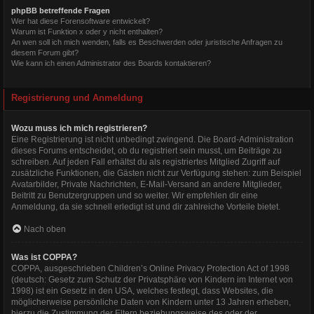
phpBB betreffende Fragen
Wer hat diese Forensoftware entwickelt?
Warum ist Funktion x oder y nicht enthalten?
An wen soll ich mich wenden, falls es Beschwerden oder juristische Anfragen zu
diesem Forum gibt?
Wie kann ich einen Administrator des Boards kontaktieren?
Registrierung und Anmeldung
Wozu muss ich mich registrieren?
Eine Registrierung ist nicht unbedingt zwingend. Die Board-Administration
dieses Forums entscheidet, ob du registriert sein musst, um Beiträge zu
schreiben. Auf jeden Fall erhältst du als registriertes Mitglied Zugriff auf
zusätzliche Funktionen, die Gästen nicht zur Verfügung stehen: zum Beispiel
Avatarbilder, Private Nachrichten, E-Mail-Versand an andere Mitglieder,
Beitritt zu Benutzergruppen und so weiter. Wir empfehlen dir eine
Anmeldung, da sie schnell erledigt ist und dir zahlreiche Vorteile bietet.
Nach oben
Was ist COPPA?
COPPA, ausgeschrieben Children’s Online Privacy Protection Act of 1998
(deutsch: Gesetz zum Schutz der Privatsphäre von Kindern im Internet von
1998) ist ein Gesetz in den USA, welches festlegt, dass Websites, die
möglicherweise persönliche Daten von Kindern unter 13 Jahren erheben,
hierzu die Zustimmung der Eltern beziehungsweise des oder der