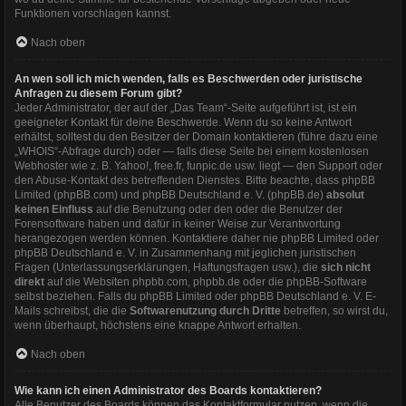
Funktionen vorschlagen kannst.
Nach oben
An wen soll ich mich wenden, falls es Beschwerden oder juristische
Anfragen zu diesem Forum gibt?
Jeder Administrator, der auf der „Das Team“-Seite aufgeführt ist, ist ein
geeigneter Kontakt für deine Beschwerde. Wenn du so keine Antwort
erhältst, solltest du den Besitzer der Domain kontaktieren (führe dazu eine
„WHOIS“-Abfrage
durch) oder — falls diese Seite bei einem kostenlosen
Webhoster wie z. B. Yahoo!, free.fr, funpic.de usw. liegt — den Support oder
den Abuse-Kontakt des betreffenden Dienstes. Bitte beachte, dass phpBB
Limited (phpBB.com) und phpBB Deutschland e. V. (phpBB.de)
absolut
keinen Einfluss
auf die Benutzung oder den oder die Benutzer der
Forensoftware haben und dafür in keiner Weise zur Verantwortung
herangezogen werden können. Kontaktiere daher nie phpBB Limited oder
phpBB Deutschland e. V. in Zusammenhang mit jeglichen juristischen
Fragen (Unterlassungserklärungen, Haftungsfragen usw.), die
sich nicht
direkt
auf die Websiten phpbb.com, phpbb.de oder die phpBB-Software
selbst beziehen. Falls du phpBB Limited oder phpBB Deutschland e. V. E-
Mails schreibst, die die
Softwarenutzung durch Dritte
betreffen, so wirst du,
wenn überhaupt, höchstens eine knappe Antwort erhalten.
Nach oben
Wie kann ich einen Administrator des Boards kontaktieren?
Alle Benutzer des Boards können das Kontaktformular nutzen, wenn die