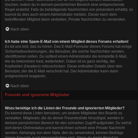
löschen, indem du in deinem persönlichen Bereich eine entsprechende
Regel erstellst. Falls du belästigende Nachrichten von jemandem erhältst, so
kannst du dies auch einem Administrator melden. Dieser kann dem
betreffenden Mitglied dann verbieten, Private Nachrichten zu versenden.
Nach oben
Ich habe eine Spam-E-Mail von einem Mitglied dieses Forums erhalten!
Es tut uns leid, das zu hören. Das E-Mail-Formular dieses Forums hat einige
Sicherheitsvorkehrungen, die Benutzer, die solche Nachrichten senden,
identifizieren sollen. Du solltest einem Administrator die komplette E-Mail,
die du bekommen hast, weiterleiten. Dabei ist es ganz wichtig, die
Kopfzeilen (Headers) mitzuschicken. Diese enthalten Details über den
Benutzer, der die E-Mail verschickt hat. Der Administrator kann dann
entsprechend reagieren.
Nach oben
Freunde und ignorierte Mitglieder
Wozu benötige ich die Listen der Freunde und ignorierten Mitglieder?
Du kannst diese Listen benutzen, um andere Mitglieder des Boards zu
verwalten. Mitglieder, die du deiner Freundesliste hinzufügst, werden in
deinem persönlichen Bereich für den schnellen Zugriff aufgelistet. Du siehst
dort deren Onlinestatus und kannst ihnen schnell eine Private Nachricht
senden. Abhängig von dem Style, den du verwendest, können Beiträge
deiner Freunde auch hervorgehoben sein. Wenn du einen Benutzer