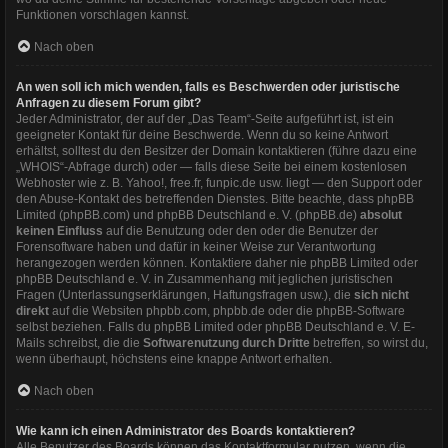
Funktionen vorschlagen kannst.
Nach oben
An wen soll ich mich wenden, falls es Beschwerden oder juristische
Anfragen zu diesem Forum gibt?
Jeder Administrator, der auf der „Das Team“-Seite aufgeführt ist, ist ein
geeigneter Kontakt für deine Beschwerde. Wenn du so keine Antwort
erhältst, solltest du den Besitzer der Domain kontaktieren (führe dazu eine
„WHOIS“-Abfrage
durch) oder — falls diese Seite bei einem kostenlosen
Webhoster wie z. B. Yahoo!, free.fr, funpic.de usw. liegt — den Support oder
den Abuse-Kontakt des betreffenden Dienstes. Bitte beachte, dass phpBB
Limited (phpBB.com) und phpBB Deutschland e. V. (phpBB.de)
absolut
keinen Einfluss
auf die Benutzung oder den oder die Benutzer der
Forensoftware haben und dafür in keiner Weise zur Verantwortung
herangezogen werden können. Kontaktiere daher nie phpBB Limited oder
phpBB Deutschland e. V. in Zusammenhang mit jeglichen juristischen
Fragen (Unterlassungserklärungen, Haftungsfragen usw.), die
sich nicht
direkt
auf die Websiten phpbb.com, phpbb.de oder die phpBB-Software
selbst beziehen. Falls du phpBB Limited oder phpBB Deutschland e. V. E-
Mails schreibst, die die
Softwarenutzung durch Dritte
betreffen, so wirst du,
wenn überhaupt, höchstens eine knappe Antwort erhalten.
Nach oben
Wie kann ich einen Administrator des Boards kontaktieren?
Alle Benutzer des Boards können das Kontaktformular nutzen, wenn die