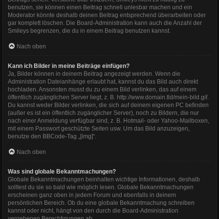
benutzen, sie können einen Beitrag schnell unlesbar machen und ein
Moderator könnte deshalb deinen Beitrag entsprechend überarbeiten oder
gar komplett löschen. Die Board-Administration kann auch die Anzahl der
Smileys begrenzen, die du in einem Beitrag benutzen kannst.
Nach oben
Kann ich Bilder in meine Beiträge einfügen?
Ja, Bilder können in deinem Beitrag angezeigt werden. Wenn die
Administration Dateianhänge erlaubt hat, kannst du das Bild auch direkt
hochladen. Ansonsten musst du zu einem Bild verlinken, das auf einem
öffentlich zugänglichen Server liegt, z. B. http://www.domain.tld/mein-bild.gif.
Du kannst weder Bilder verlinken, die sich auf deinem eigenen PC befinden
(außer es ist ein öffentlich zugänglicher Server), noch zu Bildern, die nur
nach einer Anmeldung verfügbar sind, z. B. Hotmail- oder Yahoo-Mailboxen,
mit einem Passwort geschützte Seiten usw. Um das Bild anzuzeigen,
benutze den BBCode-Tag „[img]“.
Nach oben
Was sind globale Bekanntmachungen?
Globale Bekanntmachungen beinhalten wichtige Informationen, deshalb
solltest du sie so bald wie möglich lesen. Globale Bekanntmachungen
erscheinen ganz oben in jedem Forum und ebenfalls in deinem
persönlichen Bereich. Ob du eine globale Bekanntmachung schreiben
kannst oder nicht, hängt von den durch die Board-Administration
vergebenen Berechtigungen ab.