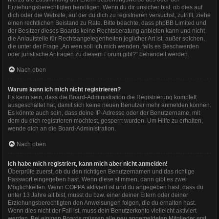
Erziehungsberechtigten benötigen. Wenn du dir unsicher bist, ob dies auf
dich oder die Website, auf der du dich zu registrieren versuchst, zutrifft, ziehe
einen rechtlichen Beistand zu Rate. Bitte beachte, dass phpBB Limited und
der Besitzer dieses Boards keine Rechtsberatung anbieten kann und nicht
die Anlaufstelle für Rechtsangelegenheiten jeglicher Art ist; außer solchen,
die unter der Frage „An wen soll ich mich wenden, falls es Beschwerden
oder juristische Anfragen zu diesem Forum gibt?“ behandelt werden.
Nach oben
Warum kann ich mich nicht registrieren?
Es kann sein, dass die Board-Administration die Registrierung komplett
ausgeschaltet hat, damit sich keine neuen Benutzer mehr anmelden können.
Es könnte auch sein, dass deine IP-Adresse oder der Benutzername, mit
dem du dich registrieren möchtest, gesperrt wurden. Um Hilfe zu erhalten,
wende dich an die Board-Administration.
Nach oben
Ich habe mich registriert, kann mich aber nicht anmelden!
Überprüfe zuerst, ob du den richtigen Benutzernamen und das richtige
Passwort eingegeben hast. Wenn diese stimmen, dann gibt es zwei
Möglichkeiten. Wenn
COPPA
aktiviert ist und du angegeben hast, dass du
unter 13 Jahre alt bist, musst du bzw. einer deiner Eltern oder deiner
Erziehungsberechtigten den Anweisungen folgen, die du erhalten hast.
Wenn dies nicht der Fall ist, muss dein Benutzerkonto vielleicht aktiviert
werden. Bei einigen Boards müssen alle neu angemeldeten Mitglieder erst