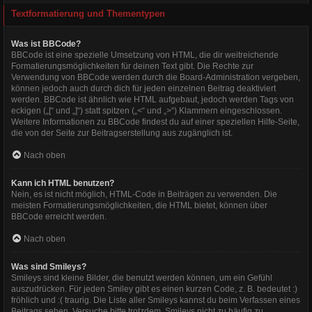
Textformatierung und Thementypen
Was ist BBCode?
BBCode ist eine spezielle Umsetzung von HTML, die dir weitreichende
Formatierungsmöglichkeiten für deinen Text gibt. Die Rechte zur
Verwendung von BBCode werden durch die Board-Administration vergeben,
können jedoch auch durch dich für jeden einzelnen Beitrag deaktiviert
werden. BBCode ist ähnlich wie HTML aufgebaut, jedoch werden Tags von
eckigen („[“ und „]“) statt spitzen („<“ und „>“) Klammern eingeschlossen.
Weitere Informationen zu BBCode findest du auf einer speziellen Hilfe-Seite,
die von der Seite zur Beitragserstellung aus zugänglich ist.
Nach oben
Kann ich HTML benutzen?
Nein, es ist nicht möglich, HTML-Code in Beiträgen zu verwenden. Die
meisten Formatierungsmöglichkeiten, die HTML bietet, können über
BBCode erreicht werden.
Nach oben
Was sind Smileys?
Smileys sind kleine Bilder, die benutzt werden können, um ein Gefühl
auszudrücken. Für jeden Smiley gibt es einen kurzen Code, z. B. bedeutet :)
fröhlich und :( traurig. Die Liste aller Smileys kannst du beim Verfassen eines
Beitrags sehen. Versuche bitte trotzdem, Smileys nicht zu häufig zu