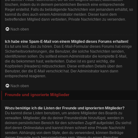
löschen, indem du in deinem persönlichen Bereich eine entsprechende
Regel erstellst. Falls du belästigende Nachrichten von jemandem erhältst, so
kannst du dies auch einem Administrator melden. Dieser kann dem
betreffenden Mitglied dann verbieten, Private Nachrichten zu versenden.
Nach oben
Ich habe eine Spam-E-Mail von einem Mitglied dieses Forums erhalten!
Es tut uns leid, das zu hören. Das E-Mail-Formular dieses Forums hat einige
Sicherheitsvorkehrungen, die Benutzer, die solche Nachrichten senden,
identifizieren sollen. Du solltest einem Administrator die komplette E-Mail,
die du bekommen hast, weiterleiten. Dabei ist es ganz wichtig, die
Kopfzeilen (Headers) mitzuschicken. Diese enthalten Details über den
Benutzer, der die E-Mail verschickt hat. Der Administrator kann dann
entsprechend reagieren.
Nach oben
Freunde und ignorierte Mitglieder
Wozu benötige ich die Listen der Freunde und ignorierten Mitglieder?
Du kannst diese Listen benutzen, um andere Mitglieder des Boards zu
verwalten. Mitglieder, die du deiner Freundesliste hinzufügst, werden in
deinem persönlichen Bereich für den schnellen Zugriff aufgelistet. Du siehst
dort deren Onlinestatus und kannst ihnen schnell eine Private Nachricht
senden. Abhängig von dem Style, den du verwendest, können Beiträge
deiner Freunde auch hervorgehoben sein. Wenn du einen Benutzer