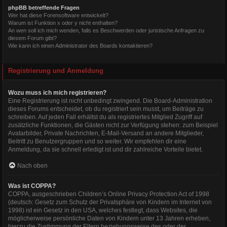
phpBB betreffende Fragen
Wer hat diese Forensoftware entwickelt?
Warum ist Funktion x oder y nicht enthalten?
An wen soll ich mich wenden, falls es Beschwerden oder juristische Anfragen zu
diesem Forum gibt?
Wie kann ich einen Administrator des Boards kontaktieren?
Registrierung und Anmeldung
Wozu muss ich mich registrieren?
Eine Registrierung ist nicht unbedingt zwingend. Die Board-Administration
dieses Forums entscheidet, ob du registriert sein musst, um Beiträge zu
schreiben. Auf jeden Fall erhältst du als registriertes Mitglied Zugriff auf
zusätzliche Funktionen, die Gästen nicht zur Verfügung stehen: zum Beispiel
Avatarbilder, Private Nachrichten, E-Mail-Versand an andere Mitglieder,
Beitritt zu Benutzergruppen und so weiter. Wir empfehlen dir eine
Anmeldung, da sie schnell erledigt ist und dir zahlreiche Vorteile bietet.
Nach oben
Was ist COPPA?
COPPA, ausgeschrieben Children’s Online Privacy Protection Act of 1998
(deutsch: Gesetz zum Schutz der Privatsphäre von Kindern im Internet von
1998) ist ein Gesetz in den USA, welches festlegt, dass Websites, die
möglicherweise persönliche Daten von Kindern unter 13 Jahren erheben,
hierzu die Zustimmung der Eltern beziehungsweise des oder der