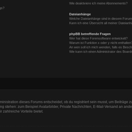
Wie deaktiviere ich meine Abonnements?
gs?
Dateianhänge
Welche Dateianhänge sind in diesem Forum
Kann ich eine Übersicht all meiner Dateian
phpBB betreffende Fragen
Wer hat diese Forensoftware entwickelt?
Warum ist Funktion x oder y nicht enthalten
An wen soll ich mich wenden, falls es Besc
Wie kann ich einen Administrator des Board
nistration dieses Forums entscheidet, ob du registriert sein musst, um Beiträge zu s
ung stehen: zum Beispiel Avatarbilder, Private Nachrichten, E-Mail-Versand an ander
r zahlreiche Vorteile bietet.