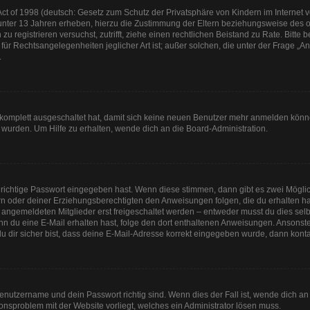
t of 1998 (deutsch: Gesetz zum Schutz der Privatsphäre von Kindern im Internet vo
unter 13 Jahren erheben, hierzu die Zustimmung der Eltern beziehungsweise des o
h zu registrieren versuchst, zutrifft, ziehe einen rechtlichen Beistand zu Rate. Bit
für Rechtsangelegenheiten jeglicher Art ist; außer solchen, die unter der Frage „
.
g komplett ausgeschaltet hat, damit sich keine neuen Benutzer mehr anmelden könn
 wurden. Um Hilfe zu erhalten, wende dich an die Board-Administration.
 richtige Passwort eingegeben hast. Wenn diese stimmen, dann gibt es zwei Mögl
tern oder deiner Erziehungsberechtigten den Anweisungen folgen, die du erhalten ha
u angemeldeten Mitglieder erst freigeschaltet werden – entweder musst du dies selbs
. Wenn du eine E-Mail erhalten hast, folge den dort enthaltenen Anweisungen. Anson
u dir sicher bist, dass deine E-Mail-Adresse korrekt eingegeben wurde, dann kontak
Benutzername und dein Passwort richtig sind. Wenn dies der Fall ist, wende dich a
tionsproblem mit der Website vorliegt, welches ein Administrator lösen muss.