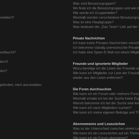
Was sind Benutzergruppen?
Wo finde ich die Benutzergruppen und wie tr
Wie werde ich Gruppenleiter?
anmelden?!
Weshalb werden verschiedene Benutzergrupp
Was ist eine Hauptgruppe?
Was bedeutet der „Das Team“-Link auf der S
Private Nachrichten
Ich kann keine Privaten Nachrichten versch
Ich bekomme ständig unerwünschte Private
 auftaucht?
Ich habe eine Spam-E-Mail von einem Mitgli
alsch!
Freunde und ignorierte Mitglieder
Wozu benötige ich die Listen der Freunde un
rden?
Wie kann ich Mitglieder zur Liste der Freund
wieder aus den Listen entfernen?
fgefordert, mich anzumelden.
Die Foren durchsuchen
Wie kann ich ein Forum oder mehrere For
Weshalb erhalte ich bei der Suche keine Er
Warum bekomme ich bei der Suche eine lee
Wie kann ich nach Mitgliedern suchen?
Wie kann ich meine eigenen Beiträge und T
Abonnements und Lesezeichen
Was ist der Unterschied zwischen einem L
Wie kann ich ein Lesezeichen auf ein Them
Wie kann ich ein Forum abonnieren?