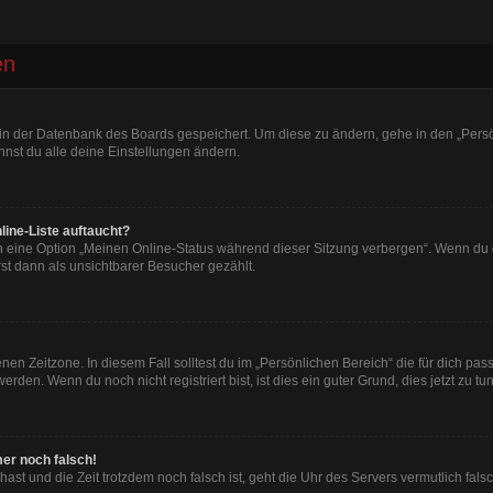
en
n in der Datenbank des Boards gespeichert. Um diese zu ändern, gehe in den „Persö
nst du alle deine Einstellungen ändern.
line-Liste auftaucht?
n eine Option „Meinen Online-Status während dieser Sitzung verbergen“. Wenn du d
st dann als unsichtbarer Besucher gezählt.
en Zeitzone. In diesem Fall solltest du im „Persönlichen Bereich“ die für dich passe
den. Wenn du noch nicht registriert bist, ist dies ein guter Grund, dies jetzt zu tun
mer noch falsch!
t hast und die Zeit trotzdem noch falsch ist, geht die Uhr des Servers vermutlich fal