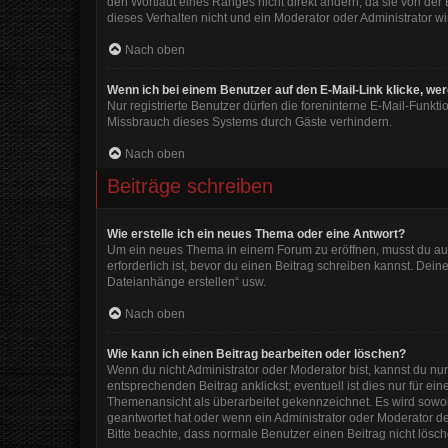
den Wortlaut eines Ranges nicht direkt ändern, da sie von der
dieses Verhalten nicht und ein Moderator oder Administrator 
Nach oben
Wenn ich bei einem Benutzer auf den E-Mail-Link klicke, we
Nur registrierte Benutzer dürfen die foreninterne E-Mail-Funkt
Missbrauch dieses Systems durch Gäste verhindern.
Nach oben
Beiträge schreiben
Wie erstelle ich ein neues Thema oder eine Antwort?
Um ein neues Thema in einem Forum zu eröffnen, musst du auf 
erforderlich ist, bevor du einen Beitrag schreiben kannst. Dein
Dateianhänge erstellen“ usw.
Nach oben
Wie kann ich einen Beitrag bearbeiten oder löschen?
Wenn du nicht Administrator oder Moderator bist, kannst du nu
entsprechenden Beitrag anklickst; eventuell ist dies nur für e
Themenansicht als überarbeitet gekennzeichnet. Es wird sowohl
geantwortet hat oder wenn ein Administrator oder Moderator dein
Bitte beachte, dass normale Benutzer einen Beitrag nicht lösc