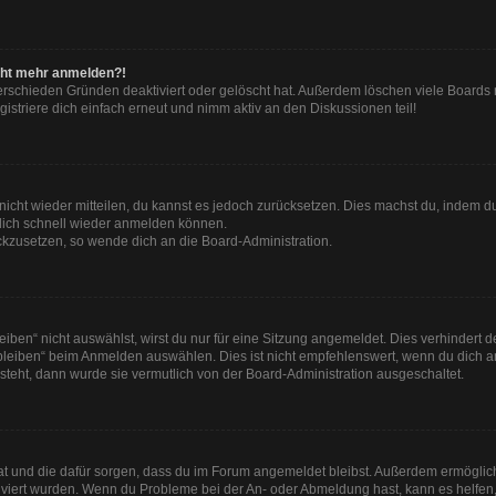
nicht mehr anmelden?!
erschieden Gründen deaktiviert oder gelöscht hat. Außerdem löschen viele Boards r
striere dich einfach erneut und nimm aktiv an den Diskussionen teil!
t nicht wieder mitteilen, du kannst es jedoch zurücksetzen. Dies machst du, indem 
 dich schnell wieder anmelden können.
ückzusetzen, so wende dich an die Board-Administration.
en“ nicht auswählst, wirst du nur für eine Sitzung angemeldet. Dies verhindert 
leiben“ beim Anmelden auswählen. Dies ist nicht empfehlenswert, wenn du dich an
 steht, dann wurde sie vermutlich von der Board-Administration ausgeschaltet.
 hat und die dafür sorgen, dass du im Forum angemeldet bleibst. Außerdem ermögli
tiviert wurden. Wenn du Probleme bei der An- oder Abmeldung hast, kann es helfen