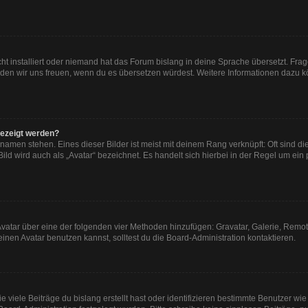
ht installiert oder niemand hat das Forum bislang in deine Sprache übersetzt. Frag
, würden wir uns freuen, wenn du es übersetzen würdest. Weitere Informationen dazu
gezeigt werden?
namen stehen. Eines dieser Bilder ist meist mit deinem Rang verknüpft: Oft sind di
ld wird auch als „Avatar“ bezeichnet. Es handelt sich hierbei in der Regel um ein
n Avatar über eine der folgenden vier Methoden hinzufügen: Gravatar, Galerie, Re
en Avatar benutzen kannst, solltest du die Board-Administration kontaktieren.
viele Beiträge du bislang erstellt hast oder identifizieren bestimmte Benutzer w