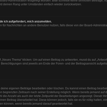
 Board-Administration festgelegt wurden. Bitte schreibe keine sinnlosen Beiträge
wird deinen Rang unter Umständen einfach wieder zurücksetzen.
rde ich aufgefordert, mich anzumelden.
ion für Nachrichten an andere Benutzer nutzen, falls diese von der Board-Administ
„Neues Thema“ klicken. Um auf einen Beitrag zu antworten, musst du auf „Antworte
e Berechtigungen sind jeweils am Ende der Foren- und der Beitragsansicht aufgeliste
r deine eigenen Beiträge bearbeiten oder löschen. Du kannst einen Beitrag bearbe
inen begrenzten Zeitraum nach seiner Erstellung möglich. Wenn bereits jemand auf de
 die Anzahl als auch der letzte Zeitpunkt der Bearbeitungen angezeigt. Dieser Hi
en Beitrag überarbeitet hat. Diese können jedoch, falls sie es für nötig halten, e
hen können, wenn bereits jemand darauf geantwortet hat.