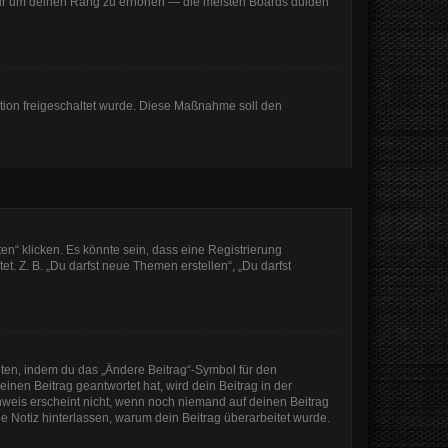
, nur um deinen Rang zu erhöhen — die meisten Boards dulden
ration freigeschaltet wurde. Diese Maßnahme soll den
n“ klicken. Es könnte sein, dass eine Registrierung
t. Z. B. „Du darfst neue Themen erstellen“, „Du darfst
iten, indem du das „Ändere Beitrag“-Symbol für den
inen Beitrag geantwortet hat, wird dein Beitrag in der
nweis erscheint nicht, wenn noch niemand auf deinen Beitrag
ine Notiz hinterlassen, warum dein Beitrag überarbeitet wurde.