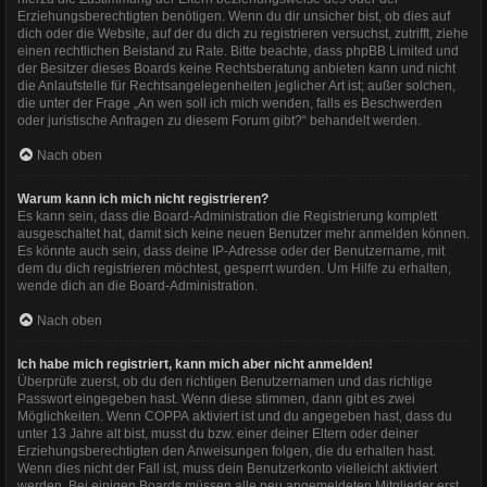
Erziehungsberechtigten benötigen. Wenn du dir unsicher bist, ob dies auf
dich oder die Website, auf der du dich zu registrieren versuchst, zutrifft, ziehe
einen rechtlichen Beistand zu Rate. Bitte beachte, dass phpBB Limited und
der Besitzer dieses Boards keine Rechtsberatung anbieten kann und nicht
die Anlaufstelle für Rechtsangelegenheiten jeglicher Art ist; außer solchen,
die unter der Frage „An wen soll ich mich wenden, falls es Beschwerden
oder juristische Anfragen zu diesem Forum gibt?“ behandelt werden.
Nach oben
Warum kann ich mich nicht registrieren?
Es kann sein, dass die Board-Administration die Registrierung komplett
ausgeschaltet hat, damit sich keine neuen Benutzer mehr anmelden können.
Es könnte auch sein, dass deine IP-Adresse oder der Benutzername, mit
dem du dich registrieren möchtest, gesperrt wurden. Um Hilfe zu erhalten,
wende dich an die Board-Administration.
Nach oben
Ich habe mich registriert, kann mich aber nicht anmelden!
Überprüfe zuerst, ob du den richtigen Benutzernamen und das richtige
Passwort eingegeben hast. Wenn diese stimmen, dann gibt es zwei
Möglichkeiten. Wenn
COPPA
aktiviert ist und du angegeben hast, dass du
unter 13 Jahre alt bist, musst du bzw. einer deiner Eltern oder deiner
Erziehungsberechtigten den Anweisungen folgen, die du erhalten hast.
Wenn dies nicht der Fall ist, muss dein Benutzerkonto vielleicht aktiviert
werden. Bei einigen Boards müssen alle neu angemeldeten Mitglieder erst