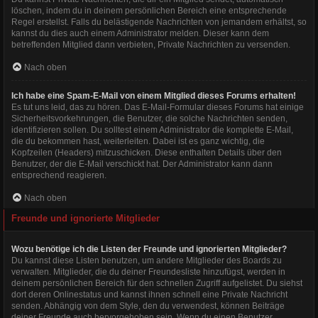
löschen, indem du in deinem persönlichen Bereich eine entsprechende
Regel erstellst. Falls du belästigende Nachrichten von jemandem erhältst, so
kannst du dies auch einem Administrator melden. Dieser kann dem
betreffenden Mitglied dann verbieten, Private Nachrichten zu versenden.
Nach oben
Ich habe eine Spam-E-Mail von einem Mitglied dieses Forums erhalten!
Es tut uns leid, das zu hören. Das E-Mail-Formular dieses Forums hat einige
Sicherheitsvorkehrungen, die Benutzer, die solche Nachrichten senden,
identifizieren sollen. Du solltest einem Administrator die komplette E-Mail,
die du bekommen hast, weiterleiten. Dabei ist es ganz wichtig, die
Kopfzeilen (Headers) mitzuschicken. Diese enthalten Details über den
Benutzer, der die E-Mail verschickt hat. Der Administrator kann dann
entsprechend reagieren.
Nach oben
Freunde und ignorierte Mitglieder
Wozu benötige ich die Listen der Freunde und ignorierten Mitglieder?
Du kannst diese Listen benutzen, um andere Mitglieder des Boards zu
verwalten. Mitglieder, die du deiner Freundesliste hinzufügst, werden in
deinem persönlichen Bereich für den schnellen Zugriff aufgelistet. Du siehst
dort deren Onlinestatus und kannst ihnen schnell eine Private Nachricht
senden. Abhängig von dem Style, den du verwendest, können Beiträge
deiner Freunde auch hervorgehoben sein. Wenn du einen Benutzer