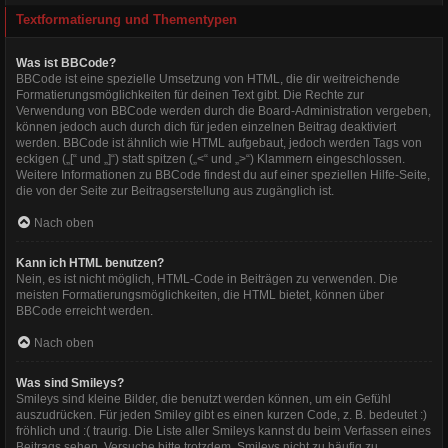
Textformatierung und Thementypen
Was ist BBCode?
BBCode ist eine spezielle Umsetzung von HTML, die dir weitreichende
Formatierungsmöglichkeiten für deinen Text gibt. Die Rechte zur
Verwendung von BBCode werden durch die Board-Administration vergeben,
können jedoch auch durch dich für jeden einzelnen Beitrag deaktiviert
werden. BBCode ist ähnlich wie HTML aufgebaut, jedoch werden Tags von
eckigen („[“ und „]“) statt spitzen („<“ und „>“) Klammern eingeschlossen.
Weitere Informationen zu BBCode findest du auf einer speziellen Hilfe-Seite,
die von der Seite zur Beitragserstellung aus zugänglich ist.
Nach oben
Kann ich HTML benutzen?
Nein, es ist nicht möglich, HTML-Code in Beiträgen zu verwenden. Die
meisten Formatierungsmöglichkeiten, die HTML bietet, können über
BBCode erreicht werden.
Nach oben
Was sind Smileys?
Smileys sind kleine Bilder, die benutzt werden können, um ein Gefühl
auszudrücken. Für jeden Smiley gibt es einen kurzen Code, z. B. bedeutet :)
fröhlich und :( traurig. Die Liste aller Smileys kannst du beim Verfassen eines
Beitrags sehen. Versuche bitte trotzdem, Smileys nicht zu häufig zu