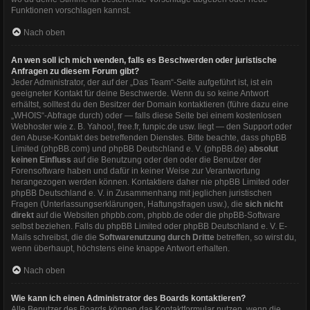
Funktionen vorschlagen kannst.
Nach oben
An wen soll ich mich wenden, falls es Beschwerden oder juristische
Anfragen zu diesem Forum gibt?
Jeder Administrator, der auf der „Das Team“-Seite aufgeführt ist, ist ein
geeigneter Kontakt für deine Beschwerde. Wenn du so keine Antwort
erhältst, solltest du den Besitzer der Domain kontaktieren (führe dazu eine
„WHOIS“-Abfrage
durch) oder — falls diese Seite bei einem kostenlosen
Webhoster wie z. B. Yahoo!, free.fr, funpic.de usw. liegt — den Support oder
den Abuse-Kontakt des betreffenden Dienstes. Bitte beachte, dass phpBB
Limited (phpBB.com) und phpBB Deutschland e. V. (phpBB.de)
absolut
keinen Einfluss
auf die Benutzung oder den oder die Benutzer der
Forensoftware haben und dafür in keiner Weise zur Verantwortung
herangezogen werden können. Kontaktiere daher nie phpBB Limited oder
phpBB Deutschland e. V. in Zusammenhang mit jeglichen juristischen
Fragen (Unterlassungserklärungen, Haftungsfragen usw.), die
sich nicht
direkt
auf die Websiten phpbb.com, phpbb.de oder die phpBB-Software
selbst beziehen. Falls du phpBB Limited oder phpBB Deutschland e. V. E-
Mails schreibst, die die
Softwarenutzung durch Dritte
betreffen, so wirst du,
wenn überhaupt, höchstens eine knappe Antwort erhalten.
Nach oben
Wie kann ich einen Administrator des Boards kontaktieren?
Alle Benutzer des Boards können das Kontaktformular nutzen, wenn die