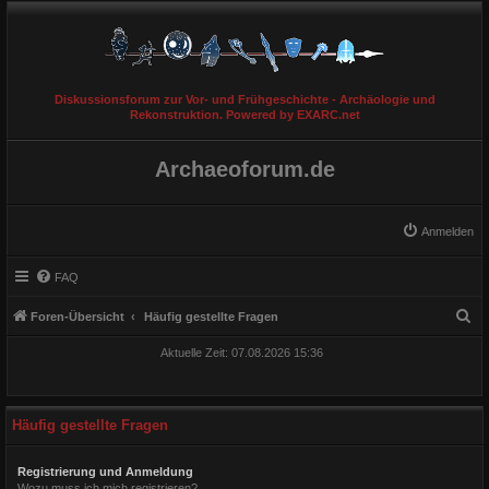
Diskussionsforum zur Vor- und Frühgeschichte - Archäologie und
Rekonstruktion. Powered by EXARC.net
Archaeoforum.de
Anmelden
FAQ
S
Foren-Übersicht
Häufig gestellte Fragen
u
Aktuelle Zeit: 07.08.2026 15:36
c
h
e
Häufig gestellte Fragen
Registrierung und Anmeldung
Wozu muss ich mich registrieren?