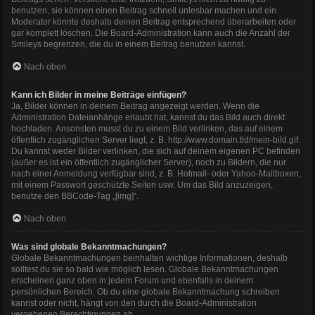
benutzen, sie können einen Beitrag schnell unlesbar machen und ein
Moderator könnte deshalb deinen Beitrag entsprechend überarbeiten oder
gar komplett löschen. Die Board-Administration kann auch die Anzahl der
Smileys begrenzen, die du in einem Beitrag benutzen kannst.
Nach oben
Kann ich Bilder in meine Beiträge einfügen?
Ja, Bilder können in deinem Beitrag angezeigt werden. Wenn die
Administration Dateianhänge erlaubt hat, kannst du das Bild auch direkt
hochladen. Ansonsten musst du zu einem Bild verlinken, das auf einem
öffentlich zugänglichen Server liegt, z. B. http://www.domain.tld/mein-bild.gif.
Du kannst weder Bilder verlinken, die sich auf deinem eigenen PC befinden
(außer es ist ein öffentlich zugänglicher Server), noch zu Bildern, die nur
nach einer Anmeldung verfügbar sind, z. B. Hotmail- oder Yahoo-Mailboxen,
mit einem Passwort geschützte Seiten usw. Um das Bild anzuzeigen,
benutze den BBCode-Tag „[img]“.
Nach oben
Was sind globale Bekanntmachungen?
Globale Bekanntmachungen beinhalten wichtige Informationen, deshalb
solltest du sie so bald wie möglich lesen. Globale Bekanntmachungen
erscheinen ganz oben in jedem Forum und ebenfalls in deinem
persönlichen Bereich. Ob du eine globale Bekanntmachung schreiben
kannst oder nicht, hängt von den durch die Board-Administration
vergebenen Berechtigungen ab.