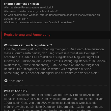
phpBB betreffende Fragen
Wer hat diese Forensoftware entwickelt?
Warum ist Funktion x oder y nicht enthalten?
An wen soll ich mich wenden, falls es Beschwerden oder juristische Anfragen zu
diesem Forum gibt?
Wie kann ich einen Administrator des Boards kontaktieren?
Registrierung und Anmeldung
Wozu muss ich mich registrieren?
Eine Registrierung ist nicht unbedingt zwingend. Die Board-Administration
dieses Forums entscheidet, ob du registriert sein musst, um Beiträge zu
schreiben. Auf jeden Fall erhältst du als registriertes Mitglied Zugriff auf
zusätzliche Funktionen, die Gästen nicht zur Verfügung stehen: zum Beispiel
Avatarbilder, Private Nachrichten, E-Mail-Versand an andere Mitglieder,
Beitritt zu Benutzergruppen und so weiter. Wir empfehlen dir eine
Anmeldung, da sie schnell erledigt ist und dir zahlreiche Vorteile bietet.
Nach oben
Was ist COPPA?
COPPA, ausgeschrieben Children’s Online Privacy Protection Act of 1998
(deutsch: Gesetz zum Schutz der Privatsphäre von Kindern im Internet von
1998) ist ein Gesetz in den USA, welches festlegt, dass Websites, die
möglicherweise persönliche Daten von Kindern unter 13 Jahren erheben,
hierzu die Zustimmung der Eltern beziehungsweise des oder der