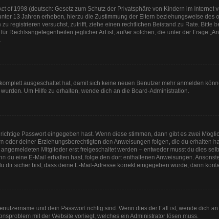
t of 1998 (deutsch: Gesetz zum Schutz der Privatsphäre von Kindern im Internet vo
unter 13 Jahren erheben, hierzu die Zustimmung der Eltern beziehungsweise des o
h zu registrieren versuchst, zutrifft, ziehe einen rechtlichen Beistand zu Rate. Bit
für Rechtsangelegenheiten jeglicher Art ist; außer solchen, die unter der Frage „
.
g komplett ausgeschaltet hat, damit sich keine neuen Benutzer mehr anmelden könn
 wurden. Um Hilfe zu erhalten, wende dich an die Board-Administration.
 richtige Passwort eingegeben hast. Wenn diese stimmen, dann gibt es zwei Mögl
tern oder deiner Erziehungsberechtigten den Anweisungen folgen, die du erhalten ha
u angemeldeten Mitglieder erst freigeschaltet werden – entweder musst du dies selbs
. Wenn du eine E-Mail erhalten hast, folge den dort enthaltenen Anweisungen. Anson
u dir sicher bist, dass deine E-Mail-Adresse korrekt eingegeben wurde, dann kontak
Benutzername und dein Passwort richtig sind. Wenn dies der Fall ist, wende dich a
tionsproblem mit der Website vorliegt, welches ein Administrator lösen muss.