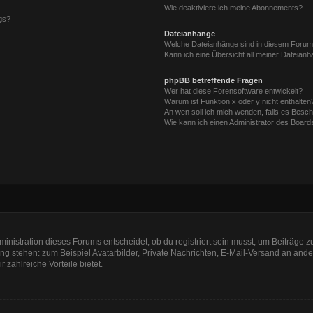
Wie deaktiviere ich meine Abonnements?
gs?
Dateianhänge
Welche Dateianhänge sind in diesem Forum
Kann ich eine Übersicht all meiner Dateian
phpBB betreffende Fragen
Wer hat diese Forensoftware entwickelt?
Warum ist Funktion x oder y nicht enthalten
An wen soll ich mich wenden, falls es Besc
Wie kann ich einen Administrator des Board
nistration dieses Forums entscheidet, ob du registriert sein musst, um Beiträge zu s
ung stehen: zum Beispiel Avatarbilder, Private Nachrichten, E-Mail-Versand an ander
r zahlreiche Vorteile bietet.