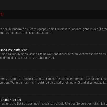
en
n in der Datenbank des Boards gespeichert. Um diese zu ändern, gehe in den „Persö
nst du alle deine Einstellungen ändern.
line-Liste auftaucht?
n eine Option „Meinen Online-Status während dieser Sitzung verbergen“. Wenn du d
st dann als unsichtbarer Besucher gezählt.
en Zeitzone. In diesem Fall solltest du im „Persönlichen Bereich“ die für dich passe
den. Wenn du noch nicht registriert bist, ist dies ein guter Grund, dies jetzt zu tun
mer noch falsch!
t hast und die Zeit trotzdem noch falsch ist, geht die Uhr des Servers vermutlich fal