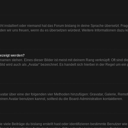
ht installiert oder niemand hat das Forum bislang in deine Sprache übersetzt. Frag
, würden wir uns freuen, wenn du es übersetzen würdest. Weitere Informationen dazu
gezeigt werden?
namen stehen. Eines dieser Bilder ist meist mit deinem Rang verknüpft: Oft sind di
ld wird auch als „Avatar“ bezeichnet. Es handelt sich hierbei in der Regel um ein
n Avatar über eine der folgenden vier Methoden hinzufügen: Gravatar, Galerie, Re
en Avatar benutzen kannst, solltest du die Board-Administration kontaktieren.
viele Beiträge du bislang erstellt hast oder identifizieren bestimmte Benutzer w