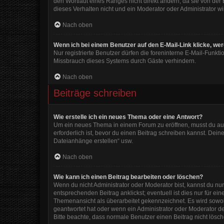
den Wortlaut eines Ranges nicht direkt ändern, da sie von der
dieses Verhalten nicht und ein Moderator oder Administrator 
Nach oben
Wenn ich bei einem Benutzer auf den E-Mail-Link klicke, we
Nur registrierte Benutzer dürfen die foreninterne E-Mail-Funkt
Missbrauch dieses Systems durch Gäste verhindern.
Nach oben
Beiträge schreiben
Wie erstelle ich ein neues Thema oder eine Antwort?
Um ein neues Thema in einem Forum zu eröffnen, musst du auf 
erforderlich ist, bevor du einen Beitrag schreiben kannst. Dein
Dateianhänge erstellen“ usw.
Nach oben
Wie kann ich einen Beitrag bearbeiten oder löschen?
Wenn du nicht Administrator oder Moderator bist, kannst du nu
entsprechenden Beitrag anklickst; eventuell ist dies nur für e
Themenansicht als überarbeitet gekennzeichnet. Es wird sowohl
geantwortet hat oder wenn ein Administrator oder Moderator dein
Bitte beachte, dass normale Benutzer einen Beitrag nicht lösc