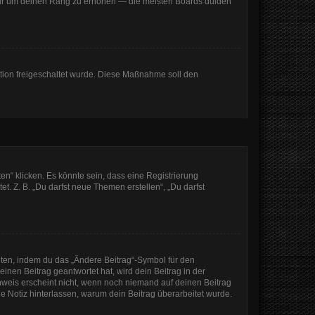
, nur um deinen Rang zu erhöhen — die meisten Boards dulden
ration freigeschaltet wurde. Diese Maßnahme soll den
n“ klicken. Es könnte sein, dass eine Registrierung
t. Z. B. „Du darfst neue Themen erstellen“, „Du darfst
iten, indem du das „Ändere Beitrag“-Symbol für den
inen Beitrag geantwortet hat, wird dein Beitrag in der
nweis erscheint nicht, wenn noch niemand auf deinen Beitrag
ine Notiz hinterlassen, warum dein Beitrag überarbeitet wurde.