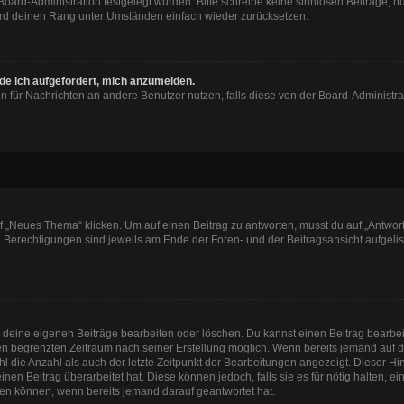
 Board-Administration festgelegt wurden. Bitte schreibe keine sinnlosen Beiträge
wird deinen Rang unter Umständen einfach wieder zurücksetzen.
rde ich aufgefordert, mich anzumelden.
ion für Nachrichten an andere Benutzer nutzen, falls diese von der Board-Administ
„Neues Thema“ klicken. Um auf einen Beitrag zu antworten, musst du auf „Antworte
e Berechtigungen sind jeweils am Ende der Foren- und der Beitragsansicht aufgeliste
r deine eigenen Beiträge bearbeiten oder löschen. Du kannst einen Beitrag bearbe
inen begrenzten Zeitraum nach seiner Erstellung möglich. Wenn bereits jemand auf de
 die Anzahl als auch der letzte Zeitpunkt der Bearbeitungen angezeigt. Dieser Hi
en Beitrag überarbeitet hat. Diese können jedoch, falls sie es für nötig halten, e
hen können, wenn bereits jemand darauf geantwortet hat.