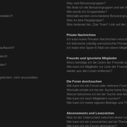
Was sind Benutzergruppen?
Wo finde ich die Benutzergruppen und wie tr
Wie werde ich Gruppenleiter?
anmelden?!
Weshalb werden verschiedene Benutzergrupp
Was ist eine Hauptgruppe?
Was bedeutet der „Das Team“-Link auf der S
Private Nachrichten
Ich kann keine Privaten Nachrichten versch
Ich bekomme ständig unerwünschte Private
 auftaucht?
Ich habe eine Spam-E-Mail von einem Mitgli
alsch!
Freunde und ignorierte Mitglieder
Wozu benötige ich die Listen der Freunde un
rden?
Wie kann ich Mitglieder zur Liste der Freund
wieder aus den Listen entfernen?
fgefordert, mich anzumelden.
Die Foren durchsuchen
Wie kann ich ein Forum oder mehrere For
Weshalb erhalte ich bei der Suche keine Er
Warum bekomme ich bei der Suche eine lee
Wie kann ich nach Mitgliedern suchen?
Wie kann ich meine eigenen Beiträge und T
Abonnements und Lesezeichen
Was ist der Unterschied zwischen einem L
Wie kann ich ein Lesezeichen auf ein Them
Wie kann ich ein Forum abonnieren?