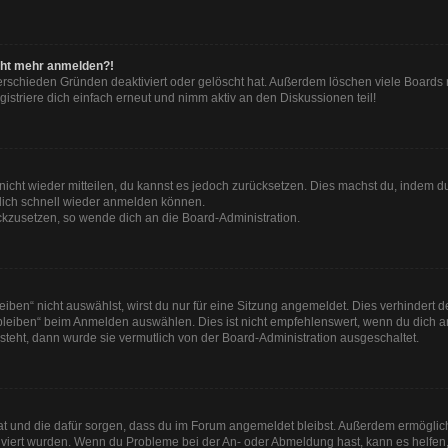
nicht mehr anmelden?!
erschieden Gründen deaktiviert oder gelöscht hat. Außerdem löschen viele Boards r
striere dich einfach erneut und nimm aktiv an den Diskussionen teil!
t nicht wieder mitteilen, du kannst es jedoch zurücksetzen. Dies machst du, indem 
 dich schnell wieder anmelden können.
ückzusetzen, so wende dich an die Board-Administration.
en“ nicht auswählst, wirst du nur für eine Sitzung angemeldet. Dies verhindert 
leiben“ beim Anmelden auswählen. Dies ist nicht empfehlenswert, wenn du dich an
 steht, dann wurde sie vermutlich von der Board-Administration ausgeschaltet.
 hat und die dafür sorgen, dass du im Forum angemeldet bleibst. Außerdem ermögli
tiviert wurden. Wenn du Probleme bei der An- oder Abmeldung hast, kann es helfen