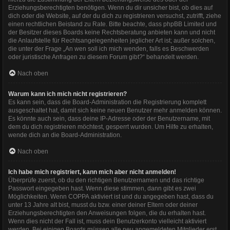
Erziehungsberechtigten benötigen. Wenn du dir unsicher bist, ob dies auf
dich oder die Website, auf der du dich zu registrieren versuchst, zutrifft, ziehe
einen rechtlichen Beistand zu Rate. Bitte beachte, dass phpBB Limited und
der Besitzer dieses Boards keine Rechtsberatung anbieten kann und nicht
die Anlaufstelle für Rechtsangelegenheiten jeglicher Art ist; außer solchen,
die unter der Frage „An wen soll ich mich wenden, falls es Beschwerden
oder juristische Anfragen zu diesem Forum gibt?“ behandelt werden.
Nach oben
Warum kann ich mich nicht registrieren?
Es kann sein, dass die Board-Administration die Registrierung komplett
ausgeschaltet hat, damit sich keine neuen Benutzer mehr anmelden können.
Es könnte auch sein, dass deine IP-Adresse oder der Benutzername, mit
dem du dich registrieren möchtest, gesperrt wurden. Um Hilfe zu erhalten,
wende dich an die Board-Administration.
Nach oben
Ich habe mich registriert, kann mich aber nicht anmelden!
Überprüfe zuerst, ob du den richtigen Benutzernamen und das richtige
Passwort eingegeben hast. Wenn diese stimmen, dann gibt es zwei
Möglichkeiten. Wenn
COPPA
aktiviert ist und du angegeben hast, dass du
unter 13 Jahre alt bist, musst du bzw. einer deiner Eltern oder deiner
Erziehungsberechtigten den Anweisungen folgen, die du erhalten hast.
Wenn dies nicht der Fall ist, muss dein Benutzerkonto vielleicht aktiviert
werden. Bei einigen Boards müssen alle neu angemeldeten Mitglieder erst