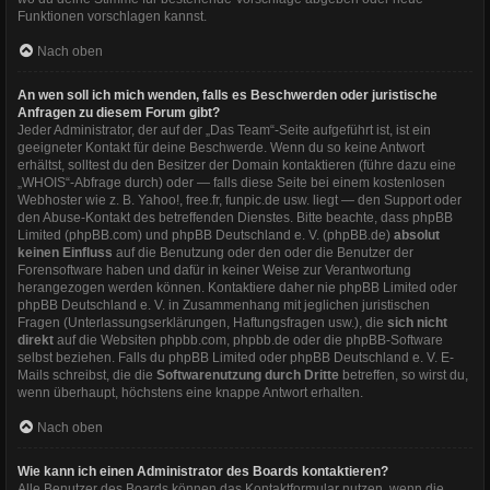
Funktionen vorschlagen kannst.
Nach oben
An wen soll ich mich wenden, falls es Beschwerden oder juristische
Anfragen zu diesem Forum gibt?
Jeder Administrator, der auf der „Das Team“-Seite aufgeführt ist, ist ein
geeigneter Kontakt für deine Beschwerde. Wenn du so keine Antwort
erhältst, solltest du den Besitzer der Domain kontaktieren (führe dazu eine
„WHOIS“-Abfrage
durch) oder — falls diese Seite bei einem kostenlosen
Webhoster wie z. B. Yahoo!, free.fr, funpic.de usw. liegt — den Support oder
den Abuse-Kontakt des betreffenden Dienstes. Bitte beachte, dass phpBB
Limited (phpBB.com) und phpBB Deutschland e. V. (phpBB.de)
absolut
keinen Einfluss
auf die Benutzung oder den oder die Benutzer der
Forensoftware haben und dafür in keiner Weise zur Verantwortung
herangezogen werden können. Kontaktiere daher nie phpBB Limited oder
phpBB Deutschland e. V. in Zusammenhang mit jeglichen juristischen
Fragen (Unterlassungserklärungen, Haftungsfragen usw.), die
sich nicht
direkt
auf die Websiten phpbb.com, phpbb.de oder die phpBB-Software
selbst beziehen. Falls du phpBB Limited oder phpBB Deutschland e. V. E-
Mails schreibst, die die
Softwarenutzung durch Dritte
betreffen, so wirst du,
wenn überhaupt, höchstens eine knappe Antwort erhalten.
Nach oben
Wie kann ich einen Administrator des Boards kontaktieren?
Alle Benutzer des Boards können das Kontaktformular nutzen, wenn die