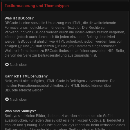
Textformatierung und Thementypen
Was ist BBCode?
BBCode ist eine spezielle Umsetzung von HTML, die dir weitreichende
Formatierungsmöglichkeiten für deinen Text gibt. Die Rechte zur
Verwendung von BBCode werden durch die Board-Administration vergeben,
können jedoch auch durch dich für jeden einzelnen Beitrag deaktiviert
werden. BBCode ist ähnlich wie HTML aufgebaut, jedoch werden Tags von
eckigen („[“ und „]“) statt spitzen („<“ und „>“) Klammern eingeschlossen.
Weitere Informationen zu BBCode findest du auf einer speziellen Hilfe-Seite,
die von der Seite zur Beitragserstellung aus zugänglich ist.
Nach oben
Kann ich HTML benutzen?
Nein, es ist nicht möglich, HTML-Code in Beiträgen zu verwenden. Die
meisten Formatierungsmöglichkeiten, die HTML bietet, können über
BBCode erreicht werden.
Nach oben
Was sind Smileys?
Smileys sind kleine Bilder, die benutzt werden können, um ein Gefühl
auszudrücken. Für jeden Smiley gibt es einen kurzen Code, z. B. bedeutet :)
fröhlich und :( traurig. Die Liste aller Smileys kannst du beim Verfassen eines
Beitrags sehen. Versuche bitte trotzdem, Smileys nicht zu häufig zu