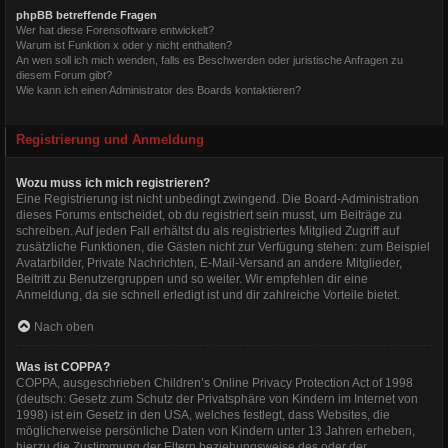
phpBB betreffende Fragen
Wer hat diese Forensoftware entwickelt?
Warum ist Funktion x oder y nicht enthalten?
An wen soll ich mich wenden, falls es Beschwerden oder juristische Anfragen zu
diesem Forum gibt?
Wie kann ich einen Administrator des Boards kontaktieren?
Registrierung und Anmeldung
Wozu muss ich mich registrieren?
Eine Registrierung ist nicht unbedingt zwingend. Die Board-Administration
dieses Forums entscheidet, ob du registriert sein musst, um Beiträge zu
schreiben. Auf jeden Fall erhältst du als registriertes Mitglied Zugriff auf
zusätzliche Funktionen, die Gästen nicht zur Verfügung stehen: zum Beispiel
Avatarbilder, Private Nachrichten, E-Mail-Versand an andere Mitglieder,
Beitritt zu Benutzergruppen und so weiter. Wir empfehlen dir eine
Anmeldung, da sie schnell erledigt ist und dir zahlreiche Vorteile bietet.
Nach oben
Was ist COPPA?
COPPA, ausgeschrieben Children’s Online Privacy Protection Act of 1998
(deutsch: Gesetz zum Schutz der Privatsphäre von Kindern im Internet von
1998) ist ein Gesetz in den USA, welches festlegt, dass Websites, die
möglicherweise persönliche Daten von Kindern unter 13 Jahren erheben,
hierzu die Zustimmung der Eltern beziehungsweise des oder der