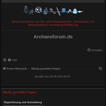
Diskussionsforum zur Vor- und Frühgeschichte - Archäologie und
Rekonstruktion. Powered by EXARC.net
Archaeoforum.de
Anmelden
FAQ
S
Foren-Übersicht
Häufig gestellte Fragen
u
Aktuelle Zeit: 06.08.2026 09:45
c
h
e
Häufig gestellte Fragen
Registrierung und Anmeldung
Wozu muss ich mich registrieren?