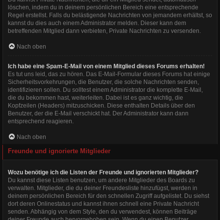
löschen, indem du in deinem persönlichen Bereich eine entsprechende
Regel erstellst. Falls du belästigende Nachrichten von jemandem erhältst, so
kannst du dies auch einem Administrator melden. Dieser kann dem
betreffenden Mitglied dann verbieten, Private Nachrichten zu versenden.
Nach oben
Ich habe eine Spam-E-Mail von einem Mitglied dieses Forums erhalten!
Es tut uns leid, das zu hören. Das E-Mail-Formular dieses Forums hat einige
Sicherheitsvorkehrungen, die Benutzer, die solche Nachrichten senden,
identifizieren sollen. Du solltest einem Administrator die komplette E-Mail,
die du bekommen hast, weiterleiten. Dabei ist es ganz wichtig, die
Kopfzeilen (Headers) mitzuschicken. Diese enthalten Details über den
Benutzer, der die E-Mail verschickt hat. Der Administrator kann dann
entsprechend reagieren.
Nach oben
Freunde und ignorierte Mitglieder
Wozu benötige ich die Listen der Freunde und ignorierten Mitglieder?
Du kannst diese Listen benutzen, um andere Mitglieder des Boards zu
verwalten. Mitglieder, die du deiner Freundesliste hinzufügst, werden in
deinem persönlichen Bereich für den schnellen Zugriff aufgelistet. Du siehst
dort deren Onlinestatus und kannst ihnen schnell eine Private Nachricht
senden. Abhängig von dem Style, den du verwendest, können Beiträge
deiner Freunde auch hervorgehoben sein. Wenn du einen Benutzer