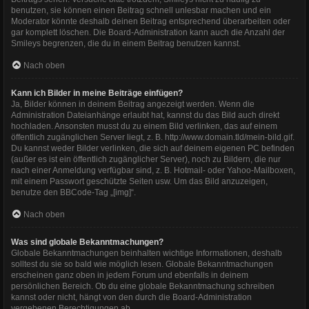
benutzen, sie können einen Beitrag schnell unlesbar machen und ein
Moderator könnte deshalb deinen Beitrag entsprechend überarbeiten oder
gar komplett löschen. Die Board-Administration kann auch die Anzahl der
Smileys begrenzen, die du in einem Beitrag benutzen kannst.
Nach oben
Kann ich Bilder in meine Beiträge einfügen?
Ja, Bilder können in deinem Beitrag angezeigt werden. Wenn die
Administration Dateianhänge erlaubt hat, kannst du das Bild auch direkt
hochladen. Ansonsten musst du zu einem Bild verlinken, das auf einem
öffentlich zugänglichen Server liegt, z. B. http://www.domain.tld/mein-bild.gif.
Du kannst weder Bilder verlinken, die sich auf deinem eigenen PC befinden
(außer es ist ein öffentlich zugänglicher Server), noch zu Bildern, die nur
nach einer Anmeldung verfügbar sind, z. B. Hotmail- oder Yahoo-Mailboxen,
mit einem Passwort geschützte Seiten usw. Um das Bild anzuzeigen,
benutze den BBCode-Tag „[img]“.
Nach oben
Was sind globale Bekanntmachungen?
Globale Bekanntmachungen beinhalten wichtige Informationen, deshalb
solltest du sie so bald wie möglich lesen. Globale Bekanntmachungen
erscheinen ganz oben in jedem Forum und ebenfalls in deinem
persönlichen Bereich. Ob du eine globale Bekanntmachung schreiben
kannst oder nicht, hängt von den durch die Board-Administration
vergebenen Berechtigungen ab.