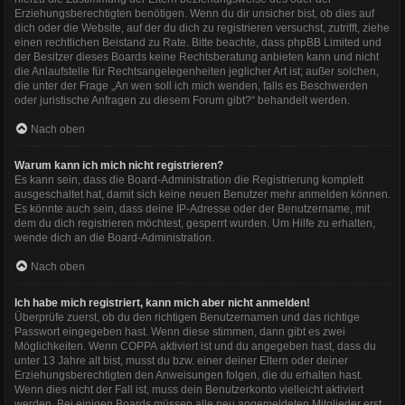
Erziehungsberechtigten benötigen. Wenn du dir unsicher bist, ob dies auf
dich oder die Website, auf der du dich zu registrieren versuchst, zutrifft, ziehe
einen rechtlichen Beistand zu Rate. Bitte beachte, dass phpBB Limited und
der Besitzer dieses Boards keine Rechtsberatung anbieten kann und nicht
die Anlaufstelle für Rechtsangelegenheiten jeglicher Art ist; außer solchen,
die unter der Frage „An wen soll ich mich wenden, falls es Beschwerden
oder juristische Anfragen zu diesem Forum gibt?“ behandelt werden.
Nach oben
Warum kann ich mich nicht registrieren?
Es kann sein, dass die Board-Administration die Registrierung komplett
ausgeschaltet hat, damit sich keine neuen Benutzer mehr anmelden können.
Es könnte auch sein, dass deine IP-Adresse oder der Benutzername, mit
dem du dich registrieren möchtest, gesperrt wurden. Um Hilfe zu erhalten,
wende dich an die Board-Administration.
Nach oben
Ich habe mich registriert, kann mich aber nicht anmelden!
Überprüfe zuerst, ob du den richtigen Benutzernamen und das richtige
Passwort eingegeben hast. Wenn diese stimmen, dann gibt es zwei
Möglichkeiten. Wenn
COPPA
aktiviert ist und du angegeben hast, dass du
unter 13 Jahre alt bist, musst du bzw. einer deiner Eltern oder deiner
Erziehungsberechtigten den Anweisungen folgen, die du erhalten hast.
Wenn dies nicht der Fall ist, muss dein Benutzerkonto vielleicht aktiviert
werden. Bei einigen Boards müssen alle neu angemeldeten Mitglieder erst