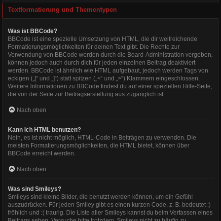
Textformatierung und Thementypen
Was ist BBCode?
BBCode ist eine spezielle Umsetzung von HTML, die dir weitreichende
Formatierungsmöglichkeiten für deinen Text gibt. Die Rechte zur
Verwendung von BBCode werden durch die Board-Administration vergeben,
können jedoch auch durch dich für jeden einzelnen Beitrag deaktiviert
werden. BBCode ist ähnlich wie HTML aufgebaut, jedoch werden Tags von
eckigen („[“ und „]“) statt spitzen („<“ und „>“) Klammern eingeschlossen.
Weitere Informationen zu BBCode findest du auf einer speziellen Hilfe-Seite,
die von der Seite zur Beitragserstellung aus zugänglich ist.
Nach oben
Kann ich HTML benutzen?
Nein, es ist nicht möglich, HTML-Code in Beiträgen zu verwenden. Die
meisten Formatierungsmöglichkeiten, die HTML bietet, können über
BBCode erreicht werden.
Nach oben
Was sind Smileys?
Smileys sind kleine Bilder, die benutzt werden können, um ein Gefühl
auszudrücken. Für jeden Smiley gibt es einen kurzen Code, z. B. bedeutet :)
fröhlich und :( traurig. Die Liste aller Smileys kannst du beim Verfassen eines
Beitrags sehen. Versuche bitte trotzdem, Smileys nicht zu häufig zu