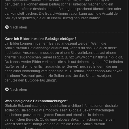
benutzen, sie können einen Beitrag schnell unlesbar machen und ein
Moderator könnte deshalb deinen Beitrag entsprechend überarbeiten oder
gar komplett löschen. Die Board-Administration kann auch die Anzahl der
Smileys begrenzen, die du in einem Beitrag benutzen kannst.
Nach oben
Kann ich Bilder in meine Beiträge einfügen?
Ja, Bilder können in deinem Beitrag angezeigt werden. Wenn die
Administration Dateianhänge erlaubt hat, kannst du das Bild auch direkt
hochladen. Ansonsten musst du zu einem Bild verlinken, das auf einem
öffentlich zugänglichen Server liegt, z. B. http://www.domain.tld/mein-bild.gif.
Du kannst weder Bilder verlinken, die sich auf deinem eigenen PC befinden
(außer es ist ein öffentlich zugänglicher Server), noch zu Bildern, die nur
nach einer Anmeldung verfügbar sind, z. B. Hotmail- oder Yahoo-Mailboxen,
mit einem Passwort geschützte Seiten usw. Um das Bild anzuzeigen,
benutze den BBCode-Tag „[img]“.
Nach oben
Was sind globale Bekanntmachungen?
Globale Bekanntmachungen beinhalten wichtige Informationen, deshalb
solltest du sie so bald wie möglich lesen. Globale Bekanntmachungen
erscheinen ganz oben in jedem Forum und ebenfalls in deinem
persönlichen Bereich. Ob du eine globale Bekanntmachung schreiben
kannst oder nicht, hängt von den durch die Board-Administration
vergebenen Berechtigungen ab.