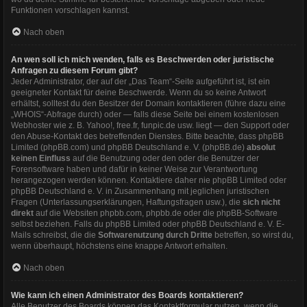
Funktionen vorschlagen kannst.
Nach oben
An wen soll ich mich wenden, falls es Beschwerden oder juristische
Anfragen zu diesem Forum gibt?
Jeder Administrator, der auf der „Das Team“-Seite aufgeführt ist, ist ein
geeigneter Kontakt für deine Beschwerde. Wenn du so keine Antwort
erhältst, solltest du den Besitzer der Domain kontaktieren (führe dazu eine
„WHOIS“-Abfrage
durch) oder — falls diese Seite bei einem kostenlosen
Webhoster wie z. B. Yahoo!, free.fr, funpic.de usw. liegt — den Support oder
den Abuse-Kontakt des betreffenden Dienstes. Bitte beachte, dass phpBB
Limited (phpBB.com) und phpBB Deutschland e. V. (phpBB.de)
absolut
keinen Einfluss
auf die Benutzung oder den oder die Benutzer der
Forensoftware haben und dafür in keiner Weise zur Verantwortung
herangezogen werden können. Kontaktiere daher nie phpBB Limited oder
phpBB Deutschland e. V. in Zusammenhang mit jeglichen juristischen
Fragen (Unterlassungserklärungen, Haftungsfragen usw.), die
sich nicht
direkt
auf die Websiten phpbb.com, phpbb.de oder die phpBB-Software
selbst beziehen. Falls du phpBB Limited oder phpBB Deutschland e. V. E-
Mails schreibst, die die
Softwarenutzung durch Dritte
betreffen, so wirst du,
wenn überhaupt, höchstens eine knappe Antwort erhalten.
Nach oben
Wie kann ich einen Administrator des Boards kontaktieren?
Alle Benutzer des Boards können das Kontaktformular nutzen, wenn die