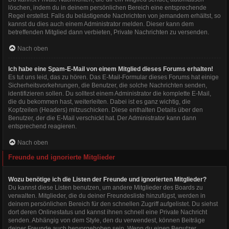
löschen, indem du in deinem persönlichen Bereich eine entsprechende
Regel erstellst. Falls du belästigende Nachrichten von jemandem erhältst, so
kannst du dies auch einem Administrator melden. Dieser kann dem
betreffenden Mitglied dann verbieten, Private Nachrichten zu versenden.
Nach oben
Ich habe eine Spam-E-Mail von einem Mitglied dieses Forums erhalten!
Es tut uns leid, das zu hören. Das E-Mail-Formular dieses Forums hat einige
Sicherheitsvorkehrungen, die Benutzer, die solche Nachrichten senden,
identifizieren sollen. Du solltest einem Administrator die komplette E-Mail,
die du bekommen hast, weiterleiten. Dabei ist es ganz wichtig, die
Kopfzeilen (Headers) mitzuschicken. Diese enthalten Details über den
Benutzer, der die E-Mail verschickt hat. Der Administrator kann dann
entsprechend reagieren.
Nach oben
Freunde und ignorierte Mitglieder
Wozu benötige ich die Listen der Freunde und ignorierten Mitglieder?
Du kannst diese Listen benutzen, um andere Mitglieder des Boards zu
verwalten. Mitglieder, die du deiner Freundesliste hinzufügst, werden in
deinem persönlichen Bereich für den schnellen Zugriff aufgelistet. Du siehst
dort deren Onlinestatus und kannst ihnen schnell eine Private Nachricht
senden. Abhängig von dem Style, den du verwendest, können Beiträge
deiner Freunde auch hervorgehoben sein. Wenn du einen Benutzer