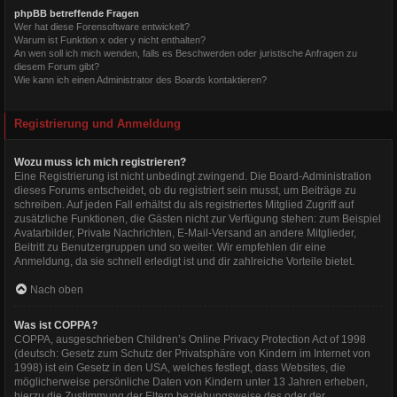
phpBB betreffende Fragen
Wer hat diese Forensoftware entwickelt?
Warum ist Funktion x oder y nicht enthalten?
An wen soll ich mich wenden, falls es Beschwerden oder juristische Anfragen zu
diesem Forum gibt?
Wie kann ich einen Administrator des Boards kontaktieren?
Registrierung und Anmeldung
Wozu muss ich mich registrieren?
Eine Registrierung ist nicht unbedingt zwingend. Die Board-Administration
dieses Forums entscheidet, ob du registriert sein musst, um Beiträge zu
schreiben. Auf jeden Fall erhältst du als registriertes Mitglied Zugriff auf
zusätzliche Funktionen, die Gästen nicht zur Verfügung stehen: zum Beispiel
Avatarbilder, Private Nachrichten, E-Mail-Versand an andere Mitglieder,
Beitritt zu Benutzergruppen und so weiter. Wir empfehlen dir eine
Anmeldung, da sie schnell erledigt ist und dir zahlreiche Vorteile bietet.
Nach oben
Was ist COPPA?
COPPA, ausgeschrieben Children’s Online Privacy Protection Act of 1998
(deutsch: Gesetz zum Schutz der Privatsphäre von Kindern im Internet von
1998) ist ein Gesetz in den USA, welches festlegt, dass Websites, die
möglicherweise persönliche Daten von Kindern unter 13 Jahren erheben,
hierzu die Zustimmung der Eltern beziehungsweise des oder der