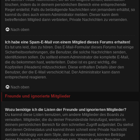
löschen, indem du in deinem persönlichen Bereich eine entsprechende
Regel erstellst. Falls du belästigende Nachrichten von jemandem erhältst, so
kannst du dies auch einem Administrator melden. Dieser kann dem
betreffenden Mitglied dann verbieten, Private Nachrichten zu versenden.
Nach oben
Ich habe eine Spam-E-Mail von einem Mitglied dieses Forums erhalten!
Es tut uns leid, das zu hören. Das E-Mail-Formular dieses Forums hat einige
Sicherheitsvorkehrungen, die Benutzer, die solche Nachrichten senden,
identifizieren sollen. Du solltest einem Administrator die komplette E-Mail,
die du bekommen hast, weiterleiten. Dabei ist es ganz wichtig, die
Kopfzeilen (Headers) mitzuschicken. Diese enthalten Details über den
Benutzer, der die E-Mail verschickt hat. Der Administrator kann dann
entsprechend reagieren.
Nach oben
Freunde und ignorierte Mitglieder
Wozu benötige ich die Listen der Freunde und ignorierten Mitglieder?
Du kannst diese Listen benutzen, um andere Mitglieder des Boards zu
verwalten. Mitglieder, die du deiner Freundesliste hinzufügst, werden in
deinem persönlichen Bereich für den schnellen Zugriff aufgelistet. Du siehst
dort deren Onlinestatus und kannst ihnen schnell eine Private Nachricht
senden. Abhängig von dem Style, den du verwendest, können Beiträge
deiner Freunde auch hervorgehoben sein. Wenn du einen Benutzer