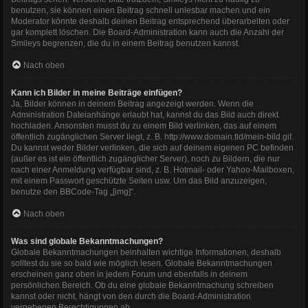
benutzen, sie können einen Beitrag schnell unlesbar machen und ein
Moderator könnte deshalb deinen Beitrag entsprechend überarbeiten oder
gar komplett löschen. Die Board-Administration kann auch die Anzahl der
Smileys begrenzen, die du in einem Beitrag benutzen kannst.
Nach oben
Kann ich Bilder in meine Beiträge einfügen?
Ja, Bilder können in deinem Beitrag angezeigt werden. Wenn die
Administration Dateianhänge erlaubt hat, kannst du das Bild auch direkt
hochladen. Ansonsten musst du zu einem Bild verlinken, das auf einem
öffentlich zugänglichen Server liegt, z. B. http://www.domain.tld/mein-bild.gif.
Du kannst weder Bilder verlinken, die sich auf deinem eigenen PC befinden
(außer es ist ein öffentlich zugänglicher Server), noch zu Bildern, die nur
nach einer Anmeldung verfügbar sind, z. B. Hotmail- oder Yahoo-Mailboxen,
mit einem Passwort geschützte Seiten usw. Um das Bild anzuzeigen,
benutze den BBCode-Tag „[img]“.
Nach oben
Was sind globale Bekanntmachungen?
Globale Bekanntmachungen beinhalten wichtige Informationen, deshalb
solltest du sie so bald wie möglich lesen. Globale Bekanntmachungen
erscheinen ganz oben in jedem Forum und ebenfalls in deinem
persönlichen Bereich. Ob du eine globale Bekanntmachung schreiben
kannst oder nicht, hängt von den durch die Board-Administration
vergebenen Berechtigungen ab.