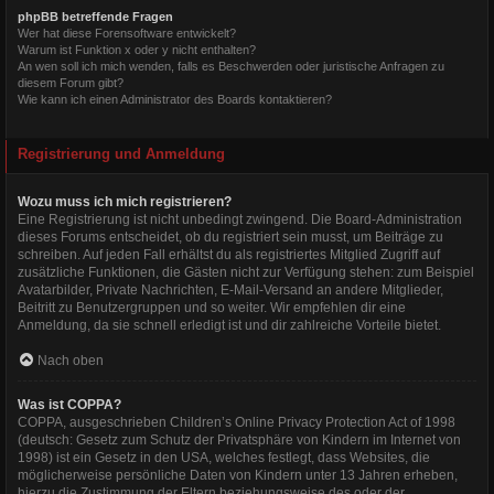
phpBB betreffende Fragen
Wer hat diese Forensoftware entwickelt?
Warum ist Funktion x oder y nicht enthalten?
An wen soll ich mich wenden, falls es Beschwerden oder juristische Anfragen zu
diesem Forum gibt?
Wie kann ich einen Administrator des Boards kontaktieren?
Registrierung und Anmeldung
Wozu muss ich mich registrieren?
Eine Registrierung ist nicht unbedingt zwingend. Die Board-Administration
dieses Forums entscheidet, ob du registriert sein musst, um Beiträge zu
schreiben. Auf jeden Fall erhältst du als registriertes Mitglied Zugriff auf
zusätzliche Funktionen, die Gästen nicht zur Verfügung stehen: zum Beispiel
Avatarbilder, Private Nachrichten, E-Mail-Versand an andere Mitglieder,
Beitritt zu Benutzergruppen und so weiter. Wir empfehlen dir eine
Anmeldung, da sie schnell erledigt ist und dir zahlreiche Vorteile bietet.
Nach oben
Was ist COPPA?
COPPA, ausgeschrieben Children’s Online Privacy Protection Act of 1998
(deutsch: Gesetz zum Schutz der Privatsphäre von Kindern im Internet von
1998) ist ein Gesetz in den USA, welches festlegt, dass Websites, die
möglicherweise persönliche Daten von Kindern unter 13 Jahren erheben,
hierzu die Zustimmung der Eltern beziehungsweise des oder der