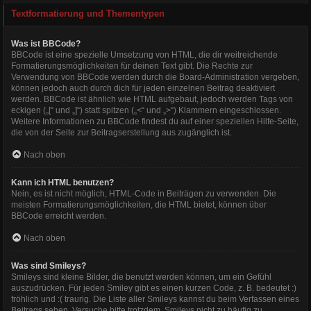
Textformatierung und Thementypen
Was ist BBCode?
BBCode ist eine spezielle Umsetzung von HTML, die dir weitreichende
Formatierungsmöglichkeiten für deinen Text gibt. Die Rechte zur
Verwendung von BBCode werden durch die Board-Administration vergeben,
können jedoch auch durch dich für jeden einzelnen Beitrag deaktiviert
werden. BBCode ist ähnlich wie HTML aufgebaut, jedoch werden Tags von
eckigen („[“ und „]“) statt spitzen („<“ und „>“) Klammern eingeschlossen.
Weitere Informationen zu BBCode findest du auf einer speziellen Hilfe-Seite,
die von der Seite zur Beitragserstellung aus zugänglich ist.
Nach oben
Kann ich HTML benutzen?
Nein, es ist nicht möglich, HTML-Code in Beiträgen zu verwenden. Die
meisten Formatierungsmöglichkeiten, die HTML bietet, können über
BBCode erreicht werden.
Nach oben
Was sind Smileys?
Smileys sind kleine Bilder, die benutzt werden können, um ein Gefühl
auszudrücken. Für jeden Smiley gibt es einen kurzen Code, z. B. bedeutet :)
fröhlich und :( traurig. Die Liste aller Smileys kannst du beim Verfassen eines
Beitrags sehen. Versuche bitte trotzdem, Smileys nicht zu häufig zu