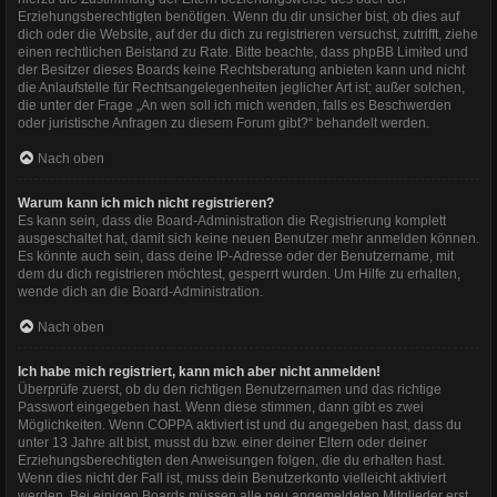
Erziehungsberechtigten benötigen. Wenn du dir unsicher bist, ob dies auf
dich oder die Website, auf der du dich zu registrieren versuchst, zutrifft, ziehe
einen rechtlichen Beistand zu Rate. Bitte beachte, dass phpBB Limited und
der Besitzer dieses Boards keine Rechtsberatung anbieten kann und nicht
die Anlaufstelle für Rechtsangelegenheiten jeglicher Art ist; außer solchen,
die unter der Frage „An wen soll ich mich wenden, falls es Beschwerden
oder juristische Anfragen zu diesem Forum gibt?“ behandelt werden.
Nach oben
Warum kann ich mich nicht registrieren?
Es kann sein, dass die Board-Administration die Registrierung komplett
ausgeschaltet hat, damit sich keine neuen Benutzer mehr anmelden können.
Es könnte auch sein, dass deine IP-Adresse oder der Benutzername, mit
dem du dich registrieren möchtest, gesperrt wurden. Um Hilfe zu erhalten,
wende dich an die Board-Administration.
Nach oben
Ich habe mich registriert, kann mich aber nicht anmelden!
Überprüfe zuerst, ob du den richtigen Benutzernamen und das richtige
Passwort eingegeben hast. Wenn diese stimmen, dann gibt es zwei
Möglichkeiten. Wenn
COPPA
aktiviert ist und du angegeben hast, dass du
unter 13 Jahre alt bist, musst du bzw. einer deiner Eltern oder deiner
Erziehungsberechtigten den Anweisungen folgen, die du erhalten hast.
Wenn dies nicht der Fall ist, muss dein Benutzerkonto vielleicht aktiviert
werden. Bei einigen Boards müssen alle neu angemeldeten Mitglieder erst