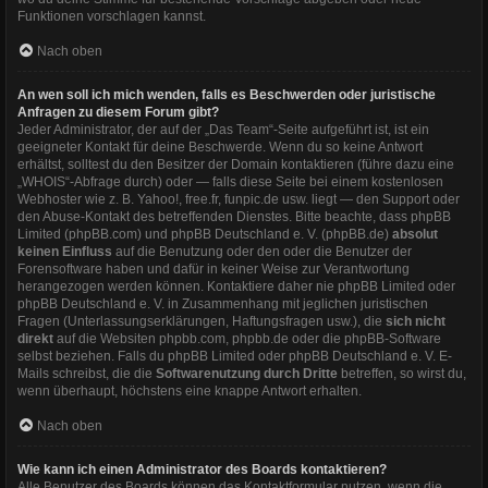
Funktionen vorschlagen kannst.
Nach oben
An wen soll ich mich wenden, falls es Beschwerden oder juristische
Anfragen zu diesem Forum gibt?
Jeder Administrator, der auf der „Das Team“-Seite aufgeführt ist, ist ein
geeigneter Kontakt für deine Beschwerde. Wenn du so keine Antwort
erhältst, solltest du den Besitzer der Domain kontaktieren (führe dazu eine
„WHOIS“-Abfrage
durch) oder — falls diese Seite bei einem kostenlosen
Webhoster wie z. B. Yahoo!, free.fr, funpic.de usw. liegt — den Support oder
den Abuse-Kontakt des betreffenden Dienstes. Bitte beachte, dass phpBB
Limited (phpBB.com) und phpBB Deutschland e. V. (phpBB.de)
absolut
keinen Einfluss
auf die Benutzung oder den oder die Benutzer der
Forensoftware haben und dafür in keiner Weise zur Verantwortung
herangezogen werden können. Kontaktiere daher nie phpBB Limited oder
phpBB Deutschland e. V. in Zusammenhang mit jeglichen juristischen
Fragen (Unterlassungserklärungen, Haftungsfragen usw.), die
sich nicht
direkt
auf die Websiten phpbb.com, phpbb.de oder die phpBB-Software
selbst beziehen. Falls du phpBB Limited oder phpBB Deutschland e. V. E-
Mails schreibst, die die
Softwarenutzung durch Dritte
betreffen, so wirst du,
wenn überhaupt, höchstens eine knappe Antwort erhalten.
Nach oben
Wie kann ich einen Administrator des Boards kontaktieren?
Alle Benutzer des Boards können das Kontaktformular nutzen, wenn die