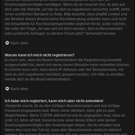
Erziehungsberechtigten benötigen. Wenn du dir unsicher bist, ob dies auf
dich oder die Website, auf der du dich zu registrieren versuchst, zutrifft, ziehe
einen rechtlichen Beistand zu Rate. Bitte beachte, dass phpBB Limited und
der Besitzer dieses Boards keine Rechtsberatung anbieten kann und nicht
die Anlaufstelle für Rechtsangelegenheiten jeglicher Art ist; außer solchen,
die unter der Frage „An wen soll ich mich wenden, falls es Beschwerden
oder juristische Anfragen zu diesem Forum gibt?“ behandelt werden.
Nach oben
Warum kann ich mich nicht registrieren?
Es kann sein, dass die Board-Administration die Registrierung komplett
ausgeschaltet hat, damit sich keine neuen Benutzer mehr anmelden können.
Es könnte auch sein, dass deine IP-Adresse oder der Benutzername, mit
dem du dich registrieren möchtest, gesperrt wurden. Um Hilfe zu erhalten,
wende dich an die Board-Administration.
Nach oben
Ich habe mich registriert, kann mich aber nicht anmelden!
Überprüfe zuerst, ob du den richtigen Benutzernamen und das richtige
Passwort eingegeben hast. Wenn diese stimmen, dann gibt es zwei
Möglichkeiten. Wenn
COPPA
aktiviert ist und du angegeben hast, dass du
unter 13 Jahre alt bist, musst du bzw. einer deiner Eltern oder deiner
Erziehungsberechtigten den Anweisungen folgen, die du erhalten hast.
Wenn dies nicht der Fall ist, muss dein Benutzerkonto vielleicht aktiviert
werden. Bei einigen Boards müssen alle neu angemeldeten Mitglieder erst