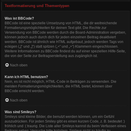
Textformatierung und Thementypen
Was ist BBCode?
BBCode ist eine spezielle Umsetzung von HTML, die dir weitreichende
Formatierungsmöglichkeiten für deinen Text gibt. Die Rechte zur
Verwendung von BBCode werden durch die Board-Administration vergeben,
können jedoch auch durch dich für jeden einzelnen Beitrag deaktiviert
werden. BBCode ist ähnlich wie HTML aufgebaut, jedoch werden Tags von
eckigen („[“ und „]“) statt spitzen („<“ und „>“) Klammern eingeschlossen.
Weitere Informationen zu BBCode findest du auf einer speziellen Hilfe-Seite,
die von der Seite zur Beitragserstellung aus zugänglich ist.
Nach oben
Kann ich HTML benutzen?
Nein, es ist nicht möglich, HTML-Code in Beiträgen zu verwenden. Die
meisten Formatierungsmöglichkeiten, die HTML bietet, können über
BBCode erreicht werden.
Nach oben
Was sind Smileys?
Smileys sind kleine Bilder, die benutzt werden können, um ein Gefühl
auszudrücken. Für jeden Smiley gibt es einen kurzen Code, z. B. bedeutet :)
fröhlich und :( traurig. Die Liste aller Smileys kannst du beim Verfassen eines
Beitrags sehen. Versuche bitte trotzdem, Smileys nicht zu häufig zu