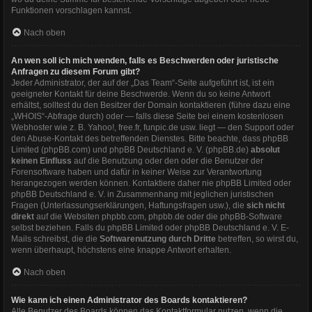
Funktionen vorschlagen kannst.
Nach oben
An wen soll ich mich wenden, falls es Beschwerden oder juristische
Anfragen zu diesem Forum gibt?
Jeder Administrator, der auf der „Das Team“-Seite aufgeführt ist, ist ein
geeigneter Kontakt für deine Beschwerde. Wenn du so keine Antwort
erhältst, solltest du den Besitzer der Domain kontaktieren (führe dazu eine
„WHOIS“-Abfrage
durch) oder — falls diese Seite bei einem kostenlosen
Webhoster wie z. B. Yahoo!, free.fr, funpic.de usw. liegt — den Support oder
den Abuse-Kontakt des betreffenden Dienstes. Bitte beachte, dass phpBB
Limited (phpBB.com) und phpBB Deutschland e. V. (phpBB.de)
absolut
keinen Einfluss
auf die Benutzung oder den oder die Benutzer der
Forensoftware haben und dafür in keiner Weise zur Verantwortung
herangezogen werden können. Kontaktiere daher nie phpBB Limited oder
phpBB Deutschland e. V. in Zusammenhang mit jeglichen juristischen
Fragen (Unterlassungserklärungen, Haftungsfragen usw.), die
sich nicht
direkt
auf die Websiten phpbb.com, phpbb.de oder die phpBB-Software
selbst beziehen. Falls du phpBB Limited oder phpBB Deutschland e. V. E-
Mails schreibst, die die
Softwarenutzung durch Dritte
betreffen, so wirst du,
wenn überhaupt, höchstens eine knappe Antwort erhalten.
Nach oben
Wie kann ich einen Administrator des Boards kontaktieren?
Alle Benutzer des Boards können das Kontaktformular nutzen, wenn die