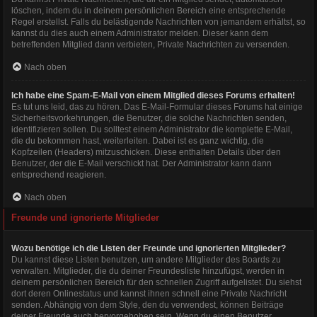
löschen, indem du in deinem persönlichen Bereich eine entsprechende
Regel erstellst. Falls du belästigende Nachrichten von jemandem erhältst, so
kannst du dies auch einem Administrator melden. Dieser kann dem
betreffenden Mitglied dann verbieten, Private Nachrichten zu versenden.
Nach oben
Ich habe eine Spam-E-Mail von einem Mitglied dieses Forums erhalten!
Es tut uns leid, das zu hören. Das E-Mail-Formular dieses Forums hat einige
Sicherheitsvorkehrungen, die Benutzer, die solche Nachrichten senden,
identifizieren sollen. Du solltest einem Administrator die komplette E-Mail,
die du bekommen hast, weiterleiten. Dabei ist es ganz wichtig, die
Kopfzeilen (Headers) mitzuschicken. Diese enthalten Details über den
Benutzer, der die E-Mail verschickt hat. Der Administrator kann dann
entsprechend reagieren.
Nach oben
Freunde und ignorierte Mitglieder
Wozu benötige ich die Listen der Freunde und ignorierten Mitglieder?
Du kannst diese Listen benutzen, um andere Mitglieder des Boards zu
verwalten. Mitglieder, die du deiner Freundesliste hinzufügst, werden in
deinem persönlichen Bereich für den schnellen Zugriff aufgelistet. Du siehst
dort deren Onlinestatus und kannst ihnen schnell eine Private Nachricht
senden. Abhängig von dem Style, den du verwendest, können Beiträge
deiner Freunde auch hervorgehoben sein. Wenn du einen Benutzer