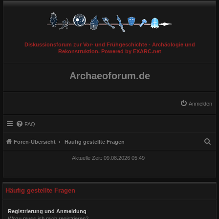
Diskussionsforum zur Vor- und Frühgeschichte - Archäologie und
Rekonstruktion. Powered by EXARC.net
Archaeoforum.de
Anmelden
FAQ
S
Foren-Übersicht
Häufig gestellte Fragen
u
Aktuelle Zeit: 09.08.2026 05:49
c
h
e
Häufig gestellte Fragen
Registrierung und Anmeldung
Wozu muss ich mich registrieren?