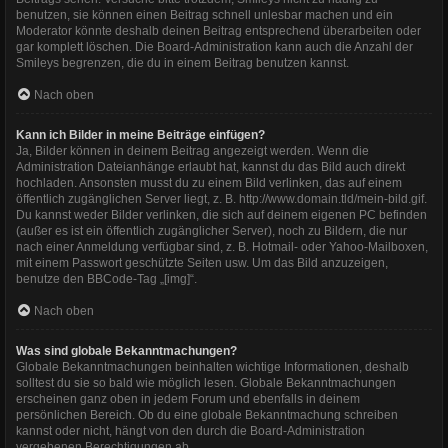
benutzen, sie können einen Beitrag schnell unlesbar machen und ein
Moderator könnte deshalb deinen Beitrag entsprechend überarbeiten oder
gar komplett löschen. Die Board-Administration kann auch die Anzahl der
Smileys begrenzen, die du in einem Beitrag benutzen kannst.
Nach oben
Kann ich Bilder in meine Beiträge einfügen?
Ja, Bilder können in deinem Beitrag angezeigt werden. Wenn die
Administration Dateianhänge erlaubt hat, kannst du das Bild auch direkt
hochladen. Ansonsten musst du zu einem Bild verlinken, das auf einem
öffentlich zugänglichen Server liegt, z. B. http://www.domain.tld/mein-bild.gif.
Du kannst weder Bilder verlinken, die sich auf deinem eigenen PC befinden
(außer es ist ein öffentlich zugänglicher Server), noch zu Bildern, die nur
nach einer Anmeldung verfügbar sind, z. B. Hotmail- oder Yahoo-Mailboxen,
mit einem Passwort geschützte Seiten usw. Um das Bild anzuzeigen,
benutze den BBCode-Tag „[img]“.
Nach oben
Was sind globale Bekanntmachungen?
Globale Bekanntmachungen beinhalten wichtige Informationen, deshalb
solltest du sie so bald wie möglich lesen. Globale Bekanntmachungen
erscheinen ganz oben in jedem Forum und ebenfalls in deinem
persönlichen Bereich. Ob du eine globale Bekanntmachung schreiben
kannst oder nicht, hängt von den durch die Board-Administration
vergebenen Berechtigungen ab.