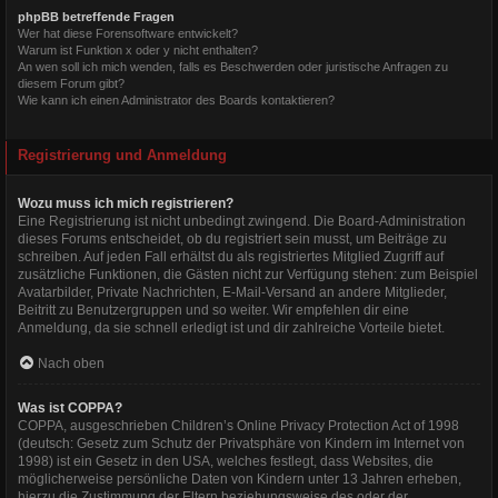
phpBB betreffende Fragen
Wer hat diese Forensoftware entwickelt?
Warum ist Funktion x oder y nicht enthalten?
An wen soll ich mich wenden, falls es Beschwerden oder juristische Anfragen zu
diesem Forum gibt?
Wie kann ich einen Administrator des Boards kontaktieren?
Registrierung und Anmeldung
Wozu muss ich mich registrieren?
Eine Registrierung ist nicht unbedingt zwingend. Die Board-Administration
dieses Forums entscheidet, ob du registriert sein musst, um Beiträge zu
schreiben. Auf jeden Fall erhältst du als registriertes Mitglied Zugriff auf
zusätzliche Funktionen, die Gästen nicht zur Verfügung stehen: zum Beispiel
Avatarbilder, Private Nachrichten, E-Mail-Versand an andere Mitglieder,
Beitritt zu Benutzergruppen und so weiter. Wir empfehlen dir eine
Anmeldung, da sie schnell erledigt ist und dir zahlreiche Vorteile bietet.
Nach oben
Was ist COPPA?
COPPA, ausgeschrieben Children’s Online Privacy Protection Act of 1998
(deutsch: Gesetz zum Schutz der Privatsphäre von Kindern im Internet von
1998) ist ein Gesetz in den USA, welches festlegt, dass Websites, die
möglicherweise persönliche Daten von Kindern unter 13 Jahren erheben,
hierzu die Zustimmung der Eltern beziehungsweise des oder der