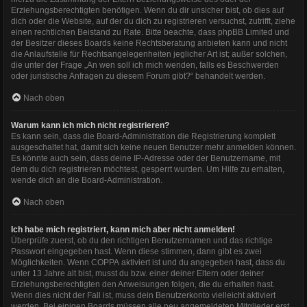
Erziehungsberechtigten benötigen. Wenn du dir unsicher bist, ob dies auf
dich oder die Website, auf der du dich zu registrieren versuchst, zutrifft, ziehe
einen rechtlichen Beistand zu Rate. Bitte beachte, dass phpBB Limited und
der Besitzer dieses Boards keine Rechtsberatung anbieten kann und nicht
die Anlaufstelle für Rechtsangelegenheiten jeglicher Art ist; außer solchen,
die unter der Frage „An wen soll ich mich wenden, falls es Beschwerden
oder juristische Anfragen zu diesem Forum gibt?“ behandelt werden.
Nach oben
Warum kann ich mich nicht registrieren?
Es kann sein, dass die Board-Administration die Registrierung komplett
ausgeschaltet hat, damit sich keine neuen Benutzer mehr anmelden können.
Es könnte auch sein, dass deine IP-Adresse oder der Benutzername, mit
dem du dich registrieren möchtest, gesperrt wurden. Um Hilfe zu erhalten,
wende dich an die Board-Administration.
Nach oben
Ich habe mich registriert, kann mich aber nicht anmelden!
Überprüfe zuerst, ob du den richtigen Benutzernamen und das richtige
Passwort eingegeben hast. Wenn diese stimmen, dann gibt es zwei
Möglichkeiten. Wenn
COPPA
aktiviert ist und du angegeben hast, dass du
unter 13 Jahre alt bist, musst du bzw. einer deiner Eltern oder deiner
Erziehungsberechtigten den Anweisungen folgen, die du erhalten hast.
Wenn dies nicht der Fall ist, muss dein Benutzerkonto vielleicht aktiviert
werden. Bei einigen Boards müssen alle neu angemeldeten Mitglieder erst