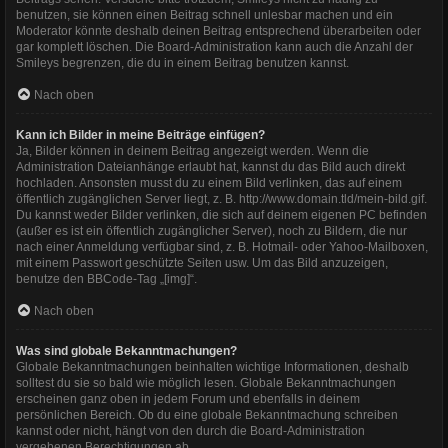
benutzen, sie können einen Beitrag schnell unlesbar machen und ein
Moderator könnte deshalb deinen Beitrag entsprechend überarbeiten oder
gar komplett löschen. Die Board-Administration kann auch die Anzahl der
Smileys begrenzen, die du in einem Beitrag benutzen kannst.
Nach oben
Kann ich Bilder in meine Beiträge einfügen?
Ja, Bilder können in deinem Beitrag angezeigt werden. Wenn die
Administration Dateianhänge erlaubt hat, kannst du das Bild auch direkt
hochladen. Ansonsten musst du zu einem Bild verlinken, das auf einem
öffentlich zugänglichen Server liegt, z. B. http://www.domain.tld/mein-bild.gif.
Du kannst weder Bilder verlinken, die sich auf deinem eigenen PC befinden
(außer es ist ein öffentlich zugänglicher Server), noch zu Bildern, die nur
nach einer Anmeldung verfügbar sind, z. B. Hotmail- oder Yahoo-Mailboxen,
mit einem Passwort geschützte Seiten usw. Um das Bild anzuzeigen,
benutze den BBCode-Tag „[img]“.
Nach oben
Was sind globale Bekanntmachungen?
Globale Bekanntmachungen beinhalten wichtige Informationen, deshalb
solltest du sie so bald wie möglich lesen. Globale Bekanntmachungen
erscheinen ganz oben in jedem Forum und ebenfalls in deinem
persönlichen Bereich. Ob du eine globale Bekanntmachung schreiben
kannst oder nicht, hängt von den durch die Board-Administration
vergebenen Berechtigungen ab.