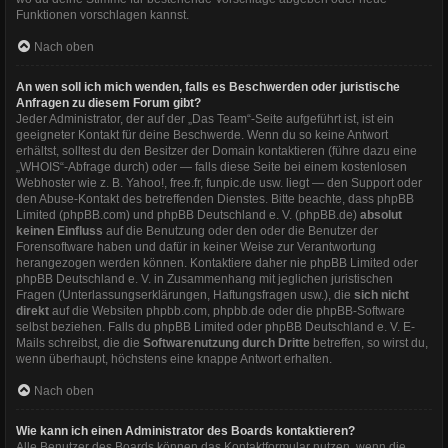
Funktionen vorschlagen kannst.
Nach oben
An wen soll ich mich wenden, falls es Beschwerden oder juristische
Anfragen zu diesem Forum gibt?
Jeder Administrator, der auf der „Das Team“-Seite aufgeführt ist, ist ein
geeigneter Kontakt für deine Beschwerde. Wenn du so keine Antwort
erhältst, solltest du den Besitzer der Domain kontaktieren (führe dazu eine
„WHOIS“-Abfrage
durch) oder — falls diese Seite bei einem kostenlosen
Webhoster wie z. B. Yahoo!, free.fr, funpic.de usw. liegt — den Support oder
den Abuse-Kontakt des betreffenden Dienstes. Bitte beachte, dass phpBB
Limited (phpBB.com) und phpBB Deutschland e. V. (phpBB.de)
absolut
keinen Einfluss
auf die Benutzung oder den oder die Benutzer der
Forensoftware haben und dafür in keiner Weise zur Verantwortung
herangezogen werden können. Kontaktiere daher nie phpBB Limited oder
phpBB Deutschland e. V. in Zusammenhang mit jeglichen juristischen
Fragen (Unterlassungserklärungen, Haftungsfragen usw.), die
sich nicht
direkt
auf die Websiten phpbb.com, phpbb.de oder die phpBB-Software
selbst beziehen. Falls du phpBB Limited oder phpBB Deutschland e. V. E-
Mails schreibst, die die
Softwarenutzung durch Dritte
betreffen, so wirst du,
wenn überhaupt, höchstens eine knappe Antwort erhalten.
Nach oben
Wie kann ich einen Administrator des Boards kontaktieren?
Alle Benutzer des Boards können das Kontaktformular nutzen, wenn die