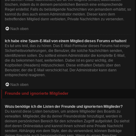
löschen, indem du in deinem persönlichen Bereich eine entsprechende
Regel erstellst. Falls du belästigende Nachrichten von jemandem erhältst, so
kannst du dies auch einem Administrator melden. Dieser kann dem
betreffenden Mitglied dann verbieten, Private Nachrichten zu versenden.
Nach oben
Ich habe eine Spam-E-Mail von einem Mitglied dieses Forums erhalten!
Es tut uns leid, das zu hören. Das E-Mail-Formular dieses Forums hat einige
Sicherheitsvorkehrungen, die Benutzer, die solche Nachrichten senden,
identifizieren sollen. Du solltest einem Administrator die komplette E-Mail,
die du bekommen hast, weiterleiten. Dabei ist es ganz wichtig, die
Kopfzeilen (Headers) mitzuschicken. Diese enthalten Details über den
Benutzer, der die E-Mail verschickt hat. Der Administrator kann dann
entsprechend reagieren.
Nach oben
Freunde und ignorierte Mitglieder
Wozu benötige ich die Listen der Freunde und ignorierten Mitglieder?
Du kannst diese Listen benutzen, um andere Mitglieder des Boards zu
verwalten. Mitglieder, die du deiner Freundesliste hinzufügst, werden in
deinem persönlichen Bereich für den schnellen Zugriff aufgelistet. Du siehst
dort deren Onlinestatus und kannst ihnen schnell eine Private Nachricht
senden. Abhängig von dem Style, den du verwendest, können Beiträge
deiner Freunde auch hervorgehoben sein. Wenn du einen Benutzer