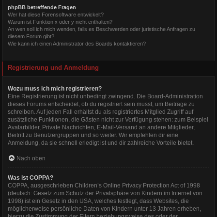
phpBB betreffende Fragen
Wer hat diese Forensoftware entwickelt?
Warum ist Funktion x oder y nicht enthalten?
An wen soll ich mich wenden, falls es Beschwerden oder juristische Anfragen zu
diesem Forum gibt?
Wie kann ich einen Administrator des Boards kontaktieren?
Registrierung und Anmeldung
Wozu muss ich mich registrieren?
Eine Registrierung ist nicht unbedingt zwingend. Die Board-Administration
dieses Forums entscheidet, ob du registriert sein musst, um Beiträge zu
schreiben. Auf jeden Fall erhältst du als registriertes Mitglied Zugriff auf
zusätzliche Funktionen, die Gästen nicht zur Verfügung stehen: zum Beispiel
Avatarbilder, Private Nachrichten, E-Mail-Versand an andere Mitglieder,
Beitritt zu Benutzergruppen und so weiter. Wir empfehlen dir eine
Anmeldung, da sie schnell erledigt ist und dir zahlreiche Vorteile bietet.
Nach oben
Was ist COPPA?
COPPA, ausgeschrieben Children’s Online Privacy Protection Act of 1998
(deutsch: Gesetz zum Schutz der Privatsphäre von Kindern im Internet von
1998) ist ein Gesetz in den USA, welches festlegt, dass Websites, die
möglicherweise persönliche Daten von Kindern unter 13 Jahren erheben,
hierzu die Zustimmung der Eltern beziehungsweise des oder der