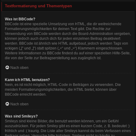
Textformatierung und Thementypen
Was ist BBCode?
BBCode ist eine spezielle Umsetzung von HTML, die dir weitreichende
Formatierungsmöglichkeiten für deinen Text gibt. Die Rechte zur
Verwendung von BBCode werden durch die Board-Administration vergeben,
können jedoch auch durch dich für jeden einzelnen Beitrag deaktiviert
werden. BBCode ist ähnlich wie HTML aufgebaut, jedoch werden Tags von
eckigen („[“ und „]“) statt spitzen („<“ und „>“) Klammern eingeschlossen.
Weitere Informationen zu BBCode findest du auf einer speziellen Hilfe-Seite,
die von der Seite zur Beitragserstellung aus zugänglich ist.
Nach oben
Kann ich HTML benutzen?
Nein, es ist nicht möglich, HTML-Code in Beiträgen zu verwenden. Die
meisten Formatierungsmöglichkeiten, die HTML bietet, können über
BBCode erreicht werden.
Nach oben
Was sind Smileys?
Smileys sind kleine Bilder, die benutzt werden können, um ein Gefühl
auszudrücken. Für jeden Smiley gibt es einen kurzen Code, z. B. bedeutet :)
fröhlich und :( traurig. Die Liste aller Smileys kannst du beim Verfassen eines
Beitrags sehen. Versuche bitte trotzdem, Smileys nicht zu häufig zu