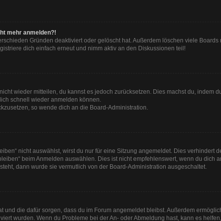
nicht mehr anmelden?!
erschieden Gründen deaktiviert oder gelöscht hat. Außerdem löschen viele Boards r
striere dich einfach erneut und nimm aktiv an den Diskussionen teil!
t nicht wieder mitteilen, du kannst es jedoch zurücksetzen. Dies machst du, indem 
 dich schnell wieder anmelden können.
ückzusetzen, so wende dich an die Board-Administration.
en“ nicht auswählst, wirst du nur für eine Sitzung angemeldet. Dies verhindert 
leiben“ beim Anmelden auswählen. Dies ist nicht empfehlenswert, wenn du dich an
 steht, dann wurde sie vermutlich von der Board-Administration ausgeschaltet.
 hat und die dafür sorgen, dass du im Forum angemeldet bleibst. Außerdem ermögli
tiviert wurden. Wenn du Probleme bei der An- oder Abmeldung hast, kann es helfen