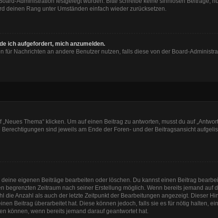
 Board-Administration festgelegt wurden. Bitte schreibe keine sinnlosen Beiträge
wird deinen Rang unter Umständen einfach wieder zurücksetzen.
rde ich aufgefordert, mich anzumelden.
ion für Nachrichten an andere Benutzer nutzen, falls diese von der Board-Administ
„Neues Thema“ klicken. Um auf einen Beitrag zu antworten, musst du auf „Antworte
e Berechtigungen sind jeweils am Ende der Foren- und der Beitragsansicht aufgeliste
r deine eigenen Beiträge bearbeiten oder löschen. Du kannst einen Beitrag bearbe
inen begrenzten Zeitraum nach seiner Erstellung möglich. Wenn bereits jemand auf de
 die Anzahl als auch der letzte Zeitpunkt der Bearbeitungen angezeigt. Dieser Hi
en Beitrag überarbeitet hat. Diese können jedoch, falls sie es für nötig halten, e
hen können, wenn bereits jemand darauf geantwortet hat.