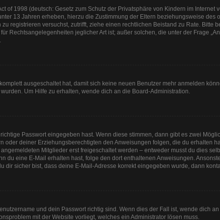
t of 1998 (deutsch: Gesetz zum Schutz der Privatsphäre von Kindern im Internet vo
unter 13 Jahren erheben, hierzu die Zustimmung der Eltern beziehungsweise des o
h zu registrieren versuchst, zutrifft, ziehe einen rechtlichen Beistand zu Rate. Bit
für Rechtsangelegenheiten jeglicher Art ist; außer solchen, die unter der Frage „
.
g komplett ausgeschaltet hat, damit sich keine neuen Benutzer mehr anmelden könn
 wurden. Um Hilfe zu erhalten, wende dich an die Board-Administration.
 richtige Passwort eingegeben hast. Wenn diese stimmen, dann gibt es zwei Mögl
tern oder deiner Erziehungsberechtigten den Anweisungen folgen, die du erhalten ha
u angemeldeten Mitglieder erst freigeschaltet werden – entweder musst du dies selbs
. Wenn du eine E-Mail erhalten hast, folge den dort enthaltenen Anweisungen. Anson
u dir sicher bist, dass deine E-Mail-Adresse korrekt eingegeben wurde, dann kontak
Benutzername und dein Passwort richtig sind. Wenn dies der Fall ist, wende dich a
tionsproblem mit der Website vorliegt, welches ein Administrator lösen muss.