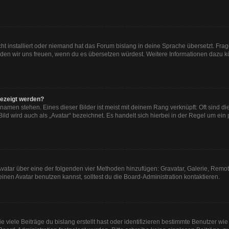
ht installiert oder niemand hat das Forum bislang in deine Sprache übersetzt. Frag
, würden wir uns freuen, wenn du es übersetzen würdest. Weitere Informationen dazu
gezeigt werden?
namen stehen. Eines dieser Bilder ist meist mit deinem Rang verknüpft: Oft sind di
ld wird auch als „Avatar“ bezeichnet. Es handelt sich hierbei in der Regel um ein
n Avatar über eine der folgenden vier Methoden hinzufügen: Gravatar, Galerie, Re
en Avatar benutzen kannst, solltest du die Board-Administration kontaktieren.
viele Beiträge du bislang erstellt hast oder identifizieren bestimmte Benutzer w