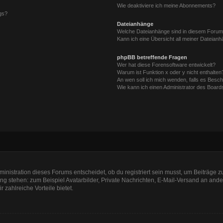
Wie deaktiviere ich meine Abonnements?
gs?
Dateianhänge
Welche Dateianhänge sind in diesem Forum
Kann ich eine Übersicht all meiner Dateian
phpBB betreffende Fragen
Wer hat diese Forensoftware entwickelt?
Warum ist Funktion x oder y nicht enthalten
An wen soll ich mich wenden, falls es Besc
Wie kann ich einen Administrator des Board
nistration dieses Forums entscheidet, ob du registriert sein musst, um Beiträge zu s
ung stehen: zum Beispiel Avatarbilder, Private Nachrichten, E-Mail-Versand an ander
r zahlreiche Vorteile bietet.