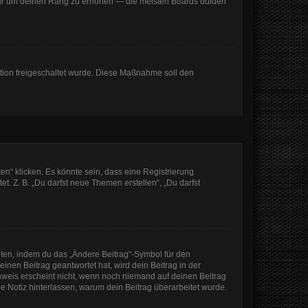
, nur um deinen Rang zu erhöhen — die meisten Boards dulden
ration freigeschaltet wurde. Diese Maßnahme soll den
n“ klicken. Es könnte sein, dass eine Registrierung
t. Z. B. „Du darfst neue Themen erstellen“, „Du darfst
iten, indem du das „Ändere Beitrag“-Symbol für den
inen Beitrag geantwortet hat, wird dein Beitrag in der
nweis erscheint nicht, wenn noch niemand auf deinen Beitrag
ine Notiz hinterlassen, warum dein Beitrag überarbeitet wurde.