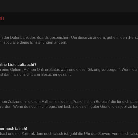
en
n in der Datenbank des Boards gespeichert. Um diese zu ändern, gehe in den „Persö
nst du alle deine Einstellungen ändern.
line-Liste auftaucht?
n eine Option „Meinen Online-Status während dieser Sitzung verbergen“. Wenn du d
st dann als unsichtbarer Besucher gezählt.
en Zeitzone. In diesem Fall solltest du im „Persönlichen Bereich“ die für dich passe
den. Wenn du noch nicht registriert bist, ist dies ein guter Grund, dies jetzt zu tun
mer noch falsch!
t hast und die Zeit trotzdem noch falsch ist, geht die Uhr des Servers vermutlich fal