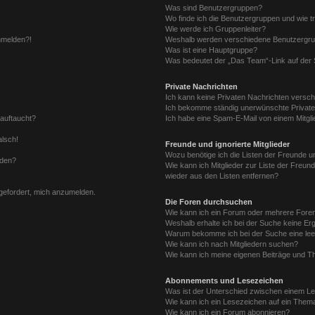
Was sind Benutzergruppen?
Wo finde ich die Benutzergruppen und wie tr
Wie werde ich Gruppenleiter?
anmelden?!
Weshalb werden verschiedene Benutzergrupp
Was ist eine Hauptgruppe?
Was bedeutet der „Das Team“-Link auf der S
Private Nachrichten
Ich kann keine Privaten Nachrichten versch
Ich bekomme ständig unerwünschte Private
 auftaucht?
Ich habe eine Spam-E-Mail von einem Mitgli
alsch!
Freunde und ignorierte Mitglieder
Wozu benötige ich die Listen der Freunde un
rden?
Wie kann ich Mitglieder zur Liste der Freund
wieder aus den Listen entfernen?
fgefordert, mich anzumelden.
Die Foren durchsuchen
Wie kann ich ein Forum oder mehrere For
Weshalb erhalte ich bei der Suche keine Er
Warum bekomme ich bei der Suche eine lee
Wie kann ich nach Mitgliedern suchen?
Wie kann ich meine eigenen Beiträge und T
Abonnements und Lesezeichen
Was ist der Unterschied zwischen einem L
Wie kann ich ein Lesezeichen auf ein Them
Wie kann ich ein Forum abonnieren?