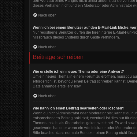
den Wortlaut eines Ranges nicht direkt ändern, da sie von der
dieses Verhalten nicht und ein Moderator oder Administrator 
Nach oben
Wenn ich bei einem Benutzer auf den E-Mail-Link klicke, we
Nur registrierte Benutzer dürfen die foreninterne E-Mail-Funkt
Missbrauch dieses Systems durch Gäste verhindern.
Nach oben
Beiträge schreiben
Wie erstelle ich ein neues Thema oder eine Antwort?
Um ein neues Thema in einem Forum zu eröffnen, musst du auf 
erforderlich ist, bevor du einen Beitrag schreiben kannst. Dein
Dateianhänge erstellen“ usw.
Nach oben
Wie kann ich einen Beitrag bearbeiten oder löschen?
Wenn du nicht Administrator oder Moderator bist, kannst du nu
entsprechenden Beitrag anklickst; eventuell ist dies nur für e
Themenansicht als überarbeitet gekennzeichnet. Es wird sowohl
geantwortet hat oder wenn ein Administrator oder Moderator dein
Bitte beachte, dass normale Benutzer einen Beitrag nicht lösc