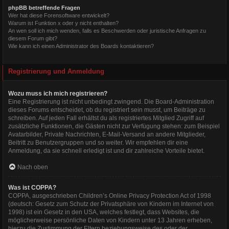
phpBB betreffende Fragen
Wer hat diese Forensoftware entwickelt?
Warum ist Funktion x oder y nicht enthalten?
An wen soll ich mich wenden, falls es Beschwerden oder juristische Anfragen zu
diesem Forum gibt?
Wie kann ich einen Administrator des Boards kontaktieren?
Registrierung und Anmeldung
Wozu muss ich mich registrieren?
Eine Registrierung ist nicht unbedingt zwingend. Die Board-Administration
dieses Forums entscheidet, ob du registriert sein musst, um Beiträge zu
schreiben. Auf jeden Fall erhältst du als registriertes Mitglied Zugriff auf
zusätzliche Funktionen, die Gästen nicht zur Verfügung stehen: zum Beispiel
Avatarbilder, Private Nachrichten, E-Mail-Versand an andere Mitglieder,
Beitritt zu Benutzergruppen und so weiter. Wir empfehlen dir eine
Anmeldung, da sie schnell erledigt ist und dir zahlreiche Vorteile bietet.
Nach oben
Was ist COPPA?
COPPA, ausgeschrieben Children’s Online Privacy Protection Act of 1998
(deutsch: Gesetz zum Schutz der Privatsphäre von Kindern im Internet von
1998) ist ein Gesetz in den USA, welches festlegt, dass Websites, die
möglicherweise persönliche Daten von Kindern unter 13 Jahren erheben,
hierzu die Zustimmung der Eltern beziehungsweise des oder der