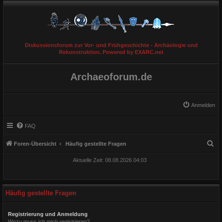
Diskussionsforum zur Vor- und Frühgeschichte - Archäologie und
Rekonstruktion. Powered by EXARC.net
Archaeoforum.de
Anmelden
FAQ
S
Foren-Übersicht
Häufig gestellte Fragen
u
Aktuelle Zeit: 08.08.2026 04:03
c
h
e
Häufig gestellte Fragen
Registrierung und Anmeldung
Wozu muss ich mich registrieren?