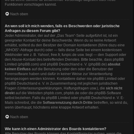
Funktionen vorschlagen kannst.
Nach oben
An wen soll ich mich wenden, falls es Beschwerden oder juristische
Anfragen zu diesem Forum gibt?
Jeder Administrator, der auf der „Das Team“-Seite aufgeführt ist, ist ein
geeigneter Kontakt für deine Beschwerde. Wenn du so keine Antwort
erhältst, solltest du den Besitzer der Domain kontaktieren (führe dazu eine
„WHOIS“-Abfrage
durch) oder — falls diese Seite bei einem kostenlosen
Webhoster wie z. B. Yahoo!, free.fr, funpic.de usw. liegt — den Support oder
den Abuse-Kontakt des betreffenden Dienstes. Bitte beachte, dass phpBB
Limited (phpBB.com) und phpBB Deutschland e. V. (phpBB.de)
absolut
keinen Einfluss
auf die Benutzung oder den oder die Benutzer der
Forensoftware haben und dafür in keiner Weise zur Verantwortung
herangezogen werden können. Kontaktiere daher nie phpBB Limited oder
phpBB Deutschland e. V. in Zusammenhang mit jeglichen juristischen
Fragen (Unterlassungserklärungen, Haftungsfragen usw.), die
sich nicht
direkt
auf die Websiten phpbb.com, phpbb.de oder die phpBB-Software
selbst beziehen. Falls du phpBB Limited oder phpBB Deutschland e. V. E-
Mails schreibst, die die
Softwarenutzung durch Dritte
betreffen, so wirst du,
wenn überhaupt, höchstens eine knappe Antwort erhalten.
Nach oben
Wie kann ich einen Administrator des Boards kontaktieren?
Alle Benutzer des Boards können das Kontaktformular nutzen, wenn die