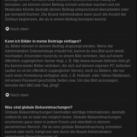
benutzen, sie können einen Beitrag schnell unlesbar machen und ein
Moderator könnte deshalb deinen Beitrag entsprechend überarbeiten oder
gar komplett löschen. Die Board-Administration kann auch die Anzahl der
Smileys begrenzen, die du in einem Beitrag benutzen kannst.
Nach oben
Kann ich Bilder in meine Beiträge einfügen?
Ja, Bilder können in deinem Beitrag angezeigt werden. Wenn die
Administration Dateianhänge erlaubt hat, kannst du das Bild auch direkt
hochladen. Ansonsten musst du zu einem Bild verlinken, das auf einem
öffentlich zugänglichen Server liegt, z. B. http://www.domain.tld/mein-bild.gif.
Du kannst weder Bilder verlinken, die sich auf deinem eigenen PC befinden
(außer es ist ein öffentlich zugänglicher Server), noch zu Bildern, die nur
nach einer Anmeldung verfügbar sind, z. B. Hotmail- oder Yahoo-Mailboxen,
mit einem Passwort geschützte Seiten usw. Um das Bild anzuzeigen,
benutze den BBCode-Tag „[img]“.
Nach oben
Was sind globale Bekanntmachungen?
Globale Bekanntmachungen beinhalten wichtige Informationen, deshalb
solltest du sie so bald wie möglich lesen. Globale Bekanntmachungen
erscheinen ganz oben in jedem Forum und ebenfalls in deinem
persönlichen Bereich. Ob du eine globale Bekanntmachung schreiben
kannst oder nicht, hängt von den durch die Board-Administration
vergebenen Berechtigungen ab.