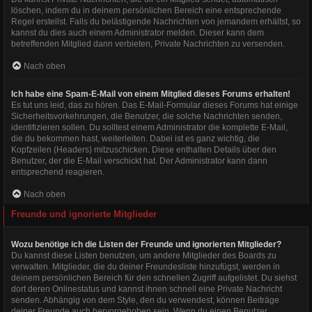
löschen, indem du in deinem persönlichen Bereich eine entsprechende
Regel erstellst. Falls du belästigende Nachrichten von jemandem erhältst, so
kannst du dies auch einem Administrator melden. Dieser kann dem
betreffenden Mitglied dann verbieten, Private Nachrichten zu versenden.
Nach oben
Ich habe eine Spam-E-Mail von einem Mitglied dieses Forums erhalten!
Es tut uns leid, das zu hören. Das E-Mail-Formular dieses Forums hat einige
Sicherheitsvorkehrungen, die Benutzer, die solche Nachrichten senden,
identifizieren sollen. Du solltest einem Administrator die komplette E-Mail,
die du bekommen hast, weiterleiten. Dabei ist es ganz wichtig, die
Kopfzeilen (Headers) mitzuschicken. Diese enthalten Details über den
Benutzer, der die E-Mail verschickt hat. Der Administrator kann dann
entsprechend reagieren.
Nach oben
Freunde und ignorierte Mitglieder
Wozu benötige ich die Listen der Freunde und ignorierten Mitglieder?
Du kannst diese Listen benutzen, um andere Mitglieder des Boards zu
verwalten. Mitglieder, die du deiner Freundesliste hinzufügst, werden in
deinem persönlichen Bereich für den schnellen Zugriff aufgelistet. Du siehst
dort deren Onlinestatus und kannst ihnen schnell eine Private Nachricht
senden. Abhängig von dem Style, den du verwendest, können Beiträge
deiner Freunde auch hervorgehoben sein. Wenn du einen Benutzer