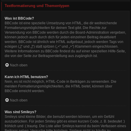
Textformatierung und Thementypen
Was ist BBCode?
BBCode ist eine spezielle Umsetzung von HTML, die dir weitreichende
Formatierungsmöglichkeiten für deinen Text gibt. Die Rechte zur
Verwendung von BBCode werden durch die Board-Administration vergeben,
können jedoch auch durch dich für jeden einzelnen Beitrag deaktiviert
werden. BBCode ist ähnlich wie HTML aufgebaut, jedoch werden Tags von
eckigen („[“ und „]“) statt spitzen („<“ und „>“) Klammern eingeschlossen.
Weitere Informationen zu BBCode findest du auf einer speziellen Hilfe-Seite,
die von der Seite zur Beitragserstellung aus zugänglich ist.
Nach oben
Kann ich HTML benutzen?
Nein, es ist nicht möglich, HTML-Code in Beiträgen zu verwenden. Die
meisten Formatierungsmöglichkeiten, die HTML bietet, können über
BBCode erreicht werden.
Nach oben
Was sind Smileys?
Smileys sind kleine Bilder, die benutzt werden können, um ein Gefühl
auszudrücken. Für jeden Smiley gibt es einen kurzen Code, z. B. bedeutet :)
fröhlich und :( traurig. Die Liste aller Smileys kannst du beim Verfassen eines
Beitrags sehen. Versuche bitte trotzdem, Smileys nicht zu häufig zu