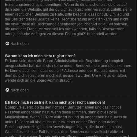
Erziehungsberechtigten benötigen. Wenn du dir unsicher bist, ob dies auf
dich oder die Website, auf der du dich zu registrieren versuchst, zutrifft, ziehe
einen rechtlichen Beistand zu Rate. Bitte beachte, dass phpBB Limited und
der Besitzer dieses Boards keine Rechtsberatung anbieten kann und nicht
die Anlaufstelle für Rechtsangelegenheiten jeglicher Art ist; außer solchen,
die unter der Frage „An wen soll ich mich wenden, falls es Beschwerden
oder juristische Anfragen zu diesem Forum gibt?“ behandelt werden.
Nach oben
Warum kann ich mich nicht registrieren?
Es kann sein, dass die Board-Administration die Registrierung komplett
ausgeschaltet hat, damit sich keine neuen Benutzer mehr anmelden können.
Es könnte auch sein, dass deine IP-Adresse oder der Benutzername, mit
dem du dich registrieren möchtest, gesperrt wurden. Um Hilfe zu erhalten,
wende dich an die Board-Administration.
Nach oben
Ich habe mich registriert, kann mich aber nicht anmelden!
Überprüfe zuerst, ob du den richtigen Benutzernamen und das richtige
Passwort eingegeben hast. Wenn diese stimmen, dann gibt es zwei
Möglichkeiten. Wenn
COPPA
aktiviert ist und du angegeben hast, dass du
unter 13 Jahre alt bist, musst du bzw. einer deiner Eltern oder deiner
Erziehungsberechtigten den Anweisungen folgen, die du erhalten hast.
Wenn dies nicht der Fall ist, muss dein Benutzerkonto vielleicht aktiviert
werden. Bei einigen Boards müssen alle neu angemeldeten Mitglieder erst