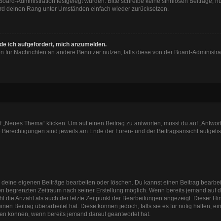
 Board-Administration festgelegt wurden. Bitte schreibe keine sinnlosen Beiträge
wird deinen Rang unter Umständen einfach wieder zurücksetzen.
rde ich aufgefordert, mich anzumelden.
ion für Nachrichten an andere Benutzer nutzen, falls diese von der Board-Administ
„Neues Thema“ klicken. Um auf einen Beitrag zu antworten, musst du auf „Antworte
e Berechtigungen sind jeweils am Ende der Foren- und der Beitragsansicht aufgeliste
r deine eigenen Beiträge bearbeiten oder löschen. Du kannst einen Beitrag bearbe
inen begrenzten Zeitraum nach seiner Erstellung möglich. Wenn bereits jemand auf de
 die Anzahl als auch der letzte Zeitpunkt der Bearbeitungen angezeigt. Dieser Hi
en Beitrag überarbeitet hat. Diese können jedoch, falls sie es für nötig halten, e
hen können, wenn bereits jemand darauf geantwortet hat.