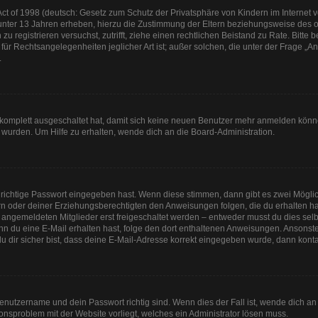
t of 1998 (deutsch: Gesetz zum Schutz der Privatsphäre von Kindern im Internet vo
unter 13 Jahren erheben, hierzu die Zustimmung der Eltern beziehungsweise des o
h zu registrieren versuchst, zutrifft, ziehe einen rechtlichen Beistand zu Rate. Bit
für Rechtsangelegenheiten jeglicher Art ist; außer solchen, die unter der Frage „
.
g komplett ausgeschaltet hat, damit sich keine neuen Benutzer mehr anmelden könn
 wurden. Um Hilfe zu erhalten, wende dich an die Board-Administration.
 richtige Passwort eingegeben hast. Wenn diese stimmen, dann gibt es zwei Mögl
tern oder deiner Erziehungsberechtigten den Anweisungen folgen, die du erhalten ha
u angemeldeten Mitglieder erst freigeschaltet werden – entweder musst du dies selbs
. Wenn du eine E-Mail erhalten hast, folge den dort enthaltenen Anweisungen. Anson
u dir sicher bist, dass deine E-Mail-Adresse korrekt eingegeben wurde, dann kontak
Benutzername und dein Passwort richtig sind. Wenn dies der Fall ist, wende dich a
tionsproblem mit der Website vorliegt, welches ein Administrator lösen muss.