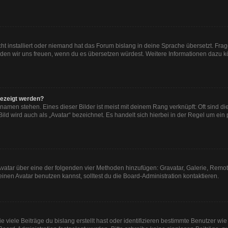
ht installiert oder niemand hat das Forum bislang in deine Sprache übersetzt. Frag
, würden wir uns freuen, wenn du es übersetzen würdest. Weitere Informationen dazu
gezeigt werden?
namen stehen. Eines dieser Bilder ist meist mit deinem Rang verknüpft: Oft sind di
ld wird auch als „Avatar“ bezeichnet. Es handelt sich hierbei in der Regel um ein
n Avatar über eine der folgenden vier Methoden hinzufügen: Gravatar, Galerie, Re
en Avatar benutzen kannst, solltest du die Board-Administration kontaktieren.
viele Beiträge du bislang erstellt hast oder identifizieren bestimmte Benutzer w