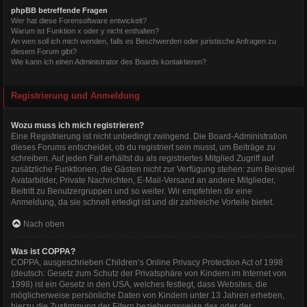
phpBB betreffende Fragen
Wer hat diese Forensoftware entwickelt?
Warum ist Funktion x oder y nicht enthalten?
An wen soll ich mich wenden, falls es Beschwerden oder juristische Anfragen zu
diesem Forum gibt?
Wie kann ich einen Administrator des Boards kontaktieren?
Registrierung und Anmeldung
Wozu muss ich mich registrieren?
Eine Registrierung ist nicht unbedingt zwingend. Die Board-Administration
dieses Forums entscheidet, ob du registriert sein musst, um Beiträge zu
schreiben. Auf jeden Fall erhältst du als registriertes Mitglied Zugriff auf
zusätzliche Funktionen, die Gästen nicht zur Verfügung stehen: zum Beispiel
Avatarbilder, Private Nachrichten, E-Mail-Versand an andere Mitglieder,
Beitritt zu Benutzergruppen und so weiter. Wir empfehlen dir eine
Anmeldung, da sie schnell erledigt ist und dir zahlreiche Vorteile bietet.
Nach oben
Was ist COPPA?
COPPA, ausgeschrieben Children’s Online Privacy Protection Act of 1998
(deutsch: Gesetz zum Schutz der Privatsphäre von Kindern im Internet von
1998) ist ein Gesetz in den USA, welches festlegt, dass Websites, die
möglicherweise persönliche Daten von Kindern unter 13 Jahren erheben,
hierzu die Zustimmung der Eltern beziehungsweise des oder der