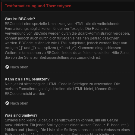
Textformatierung und Thementypen
Was ist BBCode?
BBCode ist eine spezielle Umsetzung von HTML, die dir weitreichende
Formatierungsmöglichkeiten für deinen Text gibt. Die Rechte zur
Verwendung von BBCode werden durch die Board-Administration vergeben,
können jedoch auch durch dich für jeden einzelnen Beitrag deaktiviert
werden. BBCode ist ähnlich wie HTML aufgebaut, jedoch werden Tags von
eckigen („[“ und „]“) statt spitzen („<“ und „>“) Klammern eingeschlossen.
Weitere Informationen zu BBCode findest du auf einer speziellen Hilfe-Seite,
die von der Seite zur Beitragserstellung aus zugänglich ist.
Nach oben
Kann ich HTML benutzen?
Nein, es ist nicht möglich, HTML-Code in Beiträgen zu verwenden. Die
meisten Formatierungsmöglichkeiten, die HTML bietet, können über
BBCode erreicht werden.
Nach oben
Was sind Smileys?
Smileys sind kleine Bilder, die benutzt werden können, um ein Gefühl
auszudrücken. Für jeden Smiley gibt es einen kurzen Code, z. B. bedeutet :)
fröhlich und :( traurig. Die Liste aller Smileys kannst du beim Verfassen eines
Beitrags sehen. Versuche bitte trotzdem, Smileys nicht zu häufig zu