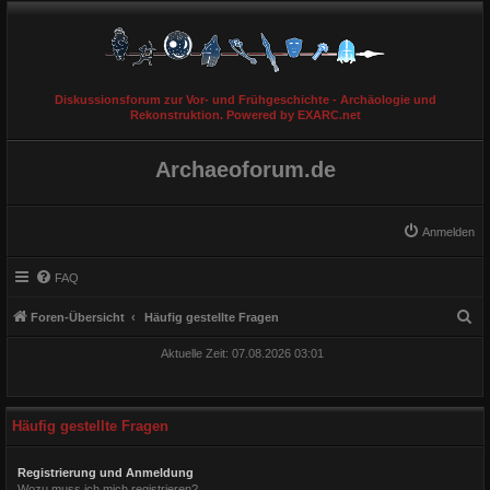
Diskussionsforum zur Vor- und Frühgeschichte - Archäologie und
Rekonstruktion. Powered by EXARC.net
Archaeoforum.de
Anmelden
FAQ
S
Foren-Übersicht
Häufig gestellte Fragen
u
Aktuelle Zeit: 07.08.2026 03:01
c
h
e
Häufig gestellte Fragen
Registrierung und Anmeldung
Wozu muss ich mich registrieren?