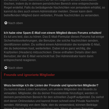
löschen, indem du in deinem persönlichen Bereich eine entsprechende
Regel erstellst. Falls du belästigende Nachrichten von jemandem erhältst, so
kannst du dies auch einem Administrator melden. Dieser kann dem
betreffenden Mitglied dann verbieten, Private Nachrichten zu versenden.
Nach oben
Ich habe eine Spam-E-Mail von einem Mitglied dieses Forums erhalten!
Es tut uns leid, das zu hören. Das E-Mail-Formular dieses Forums hat einige
Sicherheitsvorkehrungen, die Benutzer, die solche Nachrichten senden,
identifizieren sollen. Du solltest einem Administrator die komplette E-Mail,
die du bekommen hast, weiterleiten. Dabei ist es ganz wichtig, die
Kopfzeilen (Headers) mitzuschicken. Diese enthalten Details über den
Benutzer, der die E-Mail verschickt hat. Der Administrator kann dann
entsprechend reagieren.
Nach oben
Freunde und ignorierte Mitglieder
Wozu benötige ich die Listen der Freunde und ignorierten Mitglieder?
Du kannst diese Listen benutzen, um andere Mitglieder des Boards zu
verwalten. Mitglieder, die du deiner Freundesliste hinzufügst, werden in
deinem persönlichen Bereich für den schnellen Zugriff aufgelistet. Du siehst
dort deren Onlinestatus und kannst ihnen schnell eine Private Nachricht
senden. Abhängig von dem Style, den du verwendest, können Beiträge
deiner Freunde auch hervorgehoben sein. Wenn du einen Benutzer