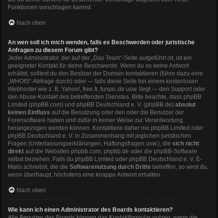
Funktionen vorschlagen kannst.
Nach oben
An wen soll ich mich wenden, falls es Beschwerden oder juristische
Anfragen zu diesem Forum gibt?
Jeder Administrator, der auf der „Das Team“-Seite aufgeführt ist, ist ein
geeigneter Kontakt für deine Beschwerde. Wenn du so keine Antwort
erhältst, solltest du den Besitzer der Domain kontaktieren (führe dazu eine
„WHOIS“-Abfrage
durch) oder — falls diese Seite bei einem kostenlosen
Webhoster wie z. B. Yahoo!, free.fr, funpic.de usw. liegt — den Support oder
den Abuse-Kontakt des betreffenden Dienstes. Bitte beachte, dass phpBB
Limited (phpBB.com) und phpBB Deutschland e. V. (phpBB.de)
absolut
keinen Einfluss
auf die Benutzung oder den oder die Benutzer der
Forensoftware haben und dafür in keiner Weise zur Verantwortung
herangezogen werden können. Kontaktiere daher nie phpBB Limited oder
phpBB Deutschland e. V. in Zusammenhang mit jeglichen juristischen
Fragen (Unterlassungserklärungen, Haftungsfragen usw.), die
sich nicht
direkt
auf die Websiten phpbb.com, phpbb.de oder die phpBB-Software
selbst beziehen. Falls du phpBB Limited oder phpBB Deutschland e. V. E-
Mails schreibst, die die
Softwarenutzung durch Dritte
betreffen, so wirst du,
wenn überhaupt, höchstens eine knappe Antwort erhalten.
Nach oben
Wie kann ich einen Administrator des Boards kontaktieren?
Alle Benutzer des Boards können das Kontaktformular nutzen, wenn die