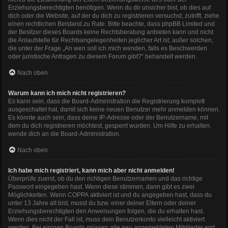
Erziehungsberechtigten benötigen. Wenn du dir unsicher bist, ob dies auf
dich oder die Website, auf der du dich zu registrieren versuchst, zutrifft, ziehe
einen rechtlichen Beistand zu Rate. Bitte beachte, dass phpBB Limited und
der Besitzer dieses Boards keine Rechtsberatung anbieten kann und nicht
die Anlaufstelle für Rechtsangelegenheiten jeglicher Art ist; außer solchen,
die unter der Frage „An wen soll ich mich wenden, falls es Beschwerden
oder juristische Anfragen zu diesem Forum gibt?“ behandelt werden.
Nach oben
Warum kann ich mich nicht registrieren?
Es kann sein, dass die Board-Administration die Registrierung komplett
ausgeschaltet hat, damit sich keine neuen Benutzer mehr anmelden können.
Es könnte auch sein, dass deine IP-Adresse oder der Benutzername, mit
dem du dich registrieren möchtest, gesperrt wurden. Um Hilfe zu erhalten,
wende dich an die Board-Administration.
Nach oben
Ich habe mich registriert, kann mich aber nicht anmelden!
Überprüfe zuerst, ob du den richtigen Benutzernamen und das richtige
Passwort eingegeben hast. Wenn diese stimmen, dann gibt es zwei
Möglichkeiten. Wenn
COPPA
aktiviert ist und du angegeben hast, dass du
unter 13 Jahre alt bist, musst du bzw. einer deiner Eltern oder deiner
Erziehungsberechtigten den Anweisungen folgen, die du erhalten hast.
Wenn dies nicht der Fall ist, muss dein Benutzerkonto vielleicht aktiviert
werden. Bei einigen Boards müssen alle neu angemeldeten Mitglieder erst