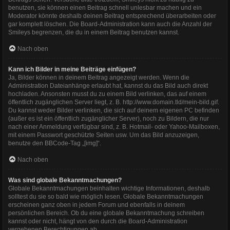
benutzen, sie können einen Beitrag schnell unlesbar machen und ein
Moderator könnte deshalb deinen Beitrag entsprechend überarbeiten oder
gar komplett löschen. Die Board-Administration kann auch die Anzahl der
Smileys begrenzen, die du in einem Beitrag benutzen kannst.
Nach oben
Kann ich Bilder in meine Beiträge einfügen?
Ja, Bilder können in deinem Beitrag angezeigt werden. Wenn die
Administration Dateianhänge erlaubt hat, kannst du das Bild auch direkt
hochladen. Ansonsten musst du zu einem Bild verlinken, das auf einem
öffentlich zugänglichen Server liegt, z. B. http://www.domain.tld/mein-bild.gif.
Du kannst weder Bilder verlinken, die sich auf deinem eigenen PC befinden
(außer es ist ein öffentlich zugänglicher Server), noch zu Bildern, die nur
nach einer Anmeldung verfügbar sind, z. B. Hotmail- oder Yahoo-Mailboxen,
mit einem Passwort geschützte Seiten usw. Um das Bild anzuzeigen,
benutze den BBCode-Tag „[img]“.
Nach oben
Was sind globale Bekanntmachungen?
Globale Bekanntmachungen beinhalten wichtige Informationen, deshalb
solltest du sie so bald wie möglich lesen. Globale Bekanntmachungen
erscheinen ganz oben in jedem Forum und ebenfalls in deinem
persönlichen Bereich. Ob du eine globale Bekanntmachung schreiben
kannst oder nicht, hängt von den durch die Board-Administration
vergebenen Berechtigungen ab.