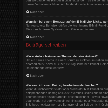
den Wortlaut eines Ranges nicht direkt ändern, da sie von der
dieses Verhalten nicht und ein Moderator oder Administrator 
Nach oben
Wenn ich bei einem Benutzer auf den E-Mail-Link klicke, we
Nur registrierte Benutzer dürfen die foreninterne E-Mail-Funkt
Missbrauch dieses Systems durch Gäste verhindern.
Nach oben
Beiträge schreiben
Wie erstelle ich ein neues Thema oder eine Antwort?
Um ein neues Thema in einem Forum zu eröffnen, musst du auf 
erforderlich ist, bevor du einen Beitrag schreiben kannst. Dein
Dateianhänge erstellen“ usw.
Nach oben
Wie kann ich einen Beitrag bearbeiten oder löschen?
Wenn du nicht Administrator oder Moderator bist, kannst du nu
entsprechenden Beitrag anklickst; eventuell ist dies nur für e
Themenansicht als überarbeitet gekennzeichnet. Es wird sowohl
geantwortet hat oder wenn ein Administrator oder Moderator dein
Bitte beachte, dass normale Benutzer einen Beitrag nicht lösc