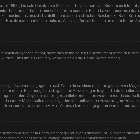
t of 1998 (deutsch: Gesetz zum Schutz der Privatsphäre von Kindern im Internet vo
unter 13 Jahren erheben, hierzu die Zustimmung der Eltern beziehungsweise des o
h zu registrieren versuchst, zutrifft, ziehe einen rechtlichen Beistand zu Rate. Bit
für Rechtsangelegenheiten jeglicher Art ist; außer solchen, die unter der Frage „
.
g komplett ausgeschaltet hat, damit sich keine neuen Benutzer mehr anmelden könn
 wurden. Um Hilfe zu erhalten, wende dich an die Board-Administration.
 richtige Passwort eingegeben hast. Wenn diese stimmen, dann gibt es zwei Mögl
tern oder deiner Erziehungsberechtigten den Anweisungen folgen, die du erhalten ha
u angemeldeten Mitglieder erst freigeschaltet werden – entweder musst du dies selbs
. Wenn du eine E-Mail erhalten hast, folge den dort enthaltenen Anweisungen. Anson
u dir sicher bist, dass deine E-Mail-Adresse korrekt eingegeben wurde, dann kontak
Benutzername und dein Passwort richtig sind. Wenn dies der Fall ist, wende dich a
tionsproblem mit der Website vorliegt, welches ein Administrator lösen muss.