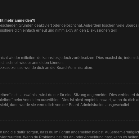
nicht mehr anmelden?!
erschieden Gründen deaktiviert oder gelöscht hat. Außerdem löschen viele Boards r
striere dich einfach erneut und nimm aktiv an den Diskussionen teil!
t nicht wieder mitteilen, du kannst es jedoch zurücksetzen. Dies machst du, indem 
 dich schnell wieder anmelden können.
ückzusetzen, so wende dich an die Board-Administration.
en“ nicht auswählst, wirst du nur für eine Sitzung angemeldet. Dies verhindert 
leiben“ beim Anmelden auswählen. Dies ist nicht empfehlenswert, wenn du dich an
 steht, dann wurde sie vermutlich von der Board-Administration ausgeschaltet.
 hat und die dafür sorgen, dass du im Forum angemeldet bleibst. Außerdem ermögli
tiviert wurden. Wenn du Probleme bei der An- oder Abmeldung hast, kann es helfen