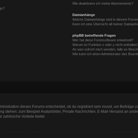
Wie deaktiviere ich meine Abonnements?
gs?
Dateianhänge
Welche Dateianhänge sind in diesem Forum
Kann ich eine Übersicht all meiner Dateian
phpBB betreffende Fragen
Wer hat diese Forensoftware entwickelt?
Warum ist Funktion x oder y nicht enthalten
An wen soll ich mich wenden, falls es Besc
Wie kann ich einen Administrator des Board
nistration dieses Forums entscheidet, ob du registriert sein musst, um Beiträge zu s
ung stehen: zum Beispiel Avatarbilder, Private Nachrichten, E-Mail-Versand an ander
r zahlreiche Vorteile bietet.