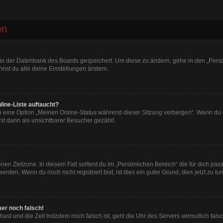
en
n in der Datenbank des Boards gespeichert. Um diese zu ändern, gehe in den „Persö
nst du alle deine Einstellungen ändern.
line-Liste auftaucht?
n eine Option „Meinen Online-Status während dieser Sitzung verbergen“. Wenn du d
st dann als unsichtbarer Besucher gezählt.
en Zeitzone. In diesem Fall solltest du im „Persönlichen Bereich“ die für dich passe
den. Wenn du noch nicht registriert bist, ist dies ein guter Grund, dies jetzt zu tun
mer noch falsch!
t hast und die Zeit trotzdem noch falsch ist, geht die Uhr des Servers vermutlich fal