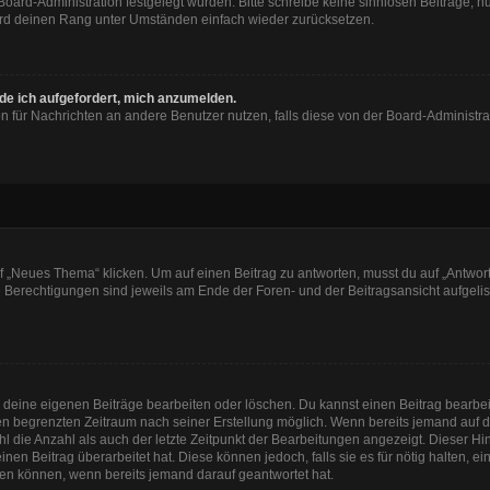
 Board-Administration festgelegt wurden. Bitte schreibe keine sinnlosen Beiträge
wird deinen Rang unter Umständen einfach wieder zurücksetzen.
rde ich aufgefordert, mich anzumelden.
ion für Nachrichten an andere Benutzer nutzen, falls diese von der Board-Administ
„Neues Thema“ klicken. Um auf einen Beitrag zu antworten, musst du auf „Antworte
e Berechtigungen sind jeweils am Ende der Foren- und der Beitragsansicht aufgeliste
r deine eigenen Beiträge bearbeiten oder löschen. Du kannst einen Beitrag bearbe
inen begrenzten Zeitraum nach seiner Erstellung möglich. Wenn bereits jemand auf de
 die Anzahl als auch der letzte Zeitpunkt der Bearbeitungen angezeigt. Dieser Hi
en Beitrag überarbeitet hat. Diese können jedoch, falls sie es für nötig halten, e
hen können, wenn bereits jemand darauf geantwortet hat.