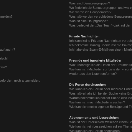
Was sind Benutzergruppen?
Wo finde ich die Benutzergruppen und wie tr
Wie werde ich Gruppenleiter?
anmelden?!
Weshalb werden verschiedene Benutzergrupp
Was ist eine Hauptgruppe?
Was bedeutet der „Das Team“-Link auf der S
Private Nachrichten
Ich kann keine Privaten Nachrichten versch
Ich bekomme ständig unerwünschte Private
 auftaucht?
Ich habe eine Spam-E-Mail von einem Mitgli
alsch!
Freunde und ignorierte Mitglieder
Wozu benötige ich die Listen der Freunde un
rden?
Wie kann ich Mitglieder zur Liste der Freund
wieder aus den Listen entfernen?
fgefordert, mich anzumelden.
Die Foren durchsuchen
Wie kann ich ein Forum oder mehrere For
Weshalb erhalte ich bei der Suche keine Er
Warum bekomme ich bei der Suche eine lee
Wie kann ich nach Mitgliedern suchen?
Wie kann ich meine eigenen Beiträge und T
Abonnements und Lesezeichen
Was ist der Unterschied zwischen einem L
Wie kann ich ein Lesezeichen auf ein Them
Wie kann ich ein Forum abonnieren?