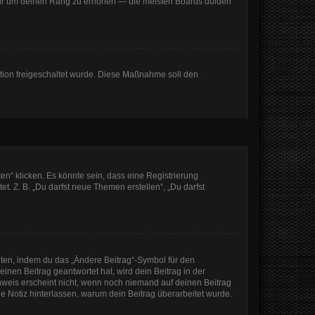
, nur um deinen Rang zu erhöhen — die meisten Boards dulden
ration freigeschaltet wurde. Diese Maßnahme soll den
n“ klicken. Es könnte sein, dass eine Registrierung
t. Z. B. „Du darfst neue Themen erstellen“, „Du darfst
iten, indem du das „Ändere Beitrag“-Symbol für den
inen Beitrag geantwortet hat, wird dein Beitrag in der
nweis erscheint nicht, wenn noch niemand auf deinen Beitrag
ine Notiz hinterlassen, warum dein Beitrag überarbeitet wurde.