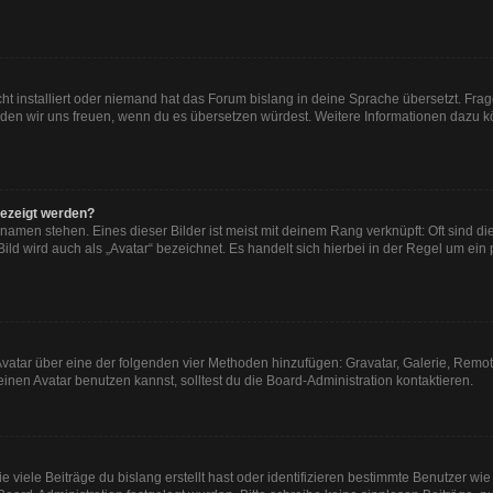
ht installiert oder niemand hat das Forum bislang in deine Sprache übersetzt. Frag
, würden wir uns freuen, wenn du es übersetzen würdest. Weitere Informationen dazu
gezeigt werden?
namen stehen. Eines dieser Bilder ist meist mit deinem Rang verknüpft: Oft sind di
ld wird auch als „Avatar“ bezeichnet. Es handelt sich hierbei in der Regel um ein
n Avatar über eine der folgenden vier Methoden hinzufügen: Gravatar, Galerie, Re
en Avatar benutzen kannst, solltest du die Board-Administration kontaktieren.
viele Beiträge du bislang erstellt hast oder identifizieren bestimmte Benutzer w