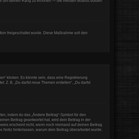
, nur um deinen Rang zu erhöhen — die meisten Boards dulden
ration freigeschaltet wurde. Diese Maßnahme soll den
n“ klicken. Es könnte sein, dass eine Registrierung
t. Z. B. „Du darfst neue Themen erstellen“, „Du darfst
iten, indem du das „Ändere Beitrag“-Symbol für den
inen Beitrag geantwortet hat, wird dein Beitrag in der
nweis erscheint nicht, wenn noch niemand auf deinen Beitrag
ine Notiz hinterlassen, warum dein Beitrag überarbeitet wurde.