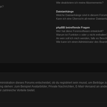
Wie deaktiviere ich meine Abonnements?
gs?
Dateianhänge
Welche Dateianhänge sind in diesem Forum
Kann ich eine Übersicht all meiner Dateian
phpBB betreffende Fragen
Wer hat diese Forensoftware entwickelt?
Warum ist Funktion x oder y nicht enthalten
An wen soll ich mich wenden, falls es Besc
Wie kann ich einen Administrator des Board
nistration dieses Forums entscheidet, ob du registriert sein musst, um Beiträge zu s
ung stehen: zum Beispiel Avatarbilder, Private Nachrichten, E-Mail-Versand an ander
r zahlreiche Vorteile bietet.