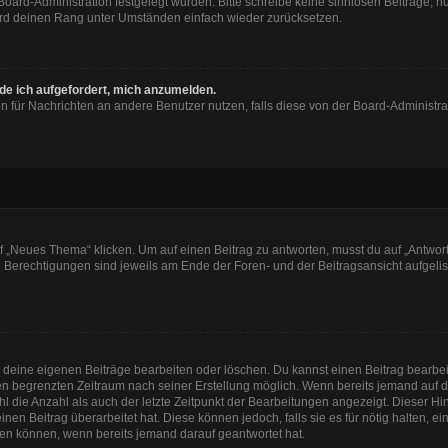
 Board-Administration festgelegt wurden. Bitte schreibe keine sinnlosen Beiträge
wird deinen Rang unter Umständen einfach wieder zurücksetzen.
rde ich aufgefordert, mich anzumelden.
ion für Nachrichten an andere Benutzer nutzen, falls diese von der Board-Administ
„Neues Thema“ klicken. Um auf einen Beitrag zu antworten, musst du auf „Antworte
e Berechtigungen sind jeweils am Ende der Foren- und der Beitragsansicht aufgeliste
r deine eigenen Beiträge bearbeiten oder löschen. Du kannst einen Beitrag bearbe
inen begrenzten Zeitraum nach seiner Erstellung möglich. Wenn bereits jemand auf de
 die Anzahl als auch der letzte Zeitpunkt der Bearbeitungen angezeigt. Dieser Hi
en Beitrag überarbeitet hat. Diese können jedoch, falls sie es für nötig halten, e
hen können, wenn bereits jemand darauf geantwortet hat.