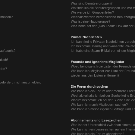
Was sind Benutzergruppen?
Wo finde ich die Benutzergruppen und wie tr
Wie werde ich Gruppenleiter?
anmelden?!
Weshalb werden verschiedene Benutzergrupp
Was ist eine Hauptgruppe?
Was bedeutet der „Das Team“-Link auf der S
Private Nachrichten
Ich kann keine Privaten Nachrichten versch
Ich bekomme ständig unerwünschte Private
 auftaucht?
Ich habe eine Spam-E-Mail von einem Mitgli
alsch!
Freunde und ignorierte Mitglieder
Wozu benötige ich die Listen der Freunde un
rden?
Wie kann ich Mitglieder zur Liste der Freund
wieder aus den Listen entfernen?
fgefordert, mich anzumelden.
Die Foren durchsuchen
Wie kann ich ein Forum oder mehrere For
Weshalb erhalte ich bei der Suche keine Er
Warum bekomme ich bei der Suche eine lee
Wie kann ich nach Mitgliedern suchen?
Wie kann ich meine eigenen Beiträge und T
Abonnements und Lesezeichen
Was ist der Unterschied zwischen einem L
Wie kann ich ein Lesezeichen auf ein Them
Wie kann ich ein Forum abonnieren?