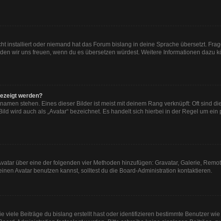
ht installiert oder niemand hat das Forum bislang in deine Sprache übersetzt. Frag
, würden wir uns freuen, wenn du es übersetzen würdest. Weitere Informationen dazu
gezeigt werden?
namen stehen. Eines dieser Bilder ist meist mit deinem Rang verknüpft: Oft sind di
ld wird auch als „Avatar“ bezeichnet. Es handelt sich hierbei in der Regel um ein
n Avatar über eine der folgenden vier Methoden hinzufügen: Gravatar, Galerie, Re
en Avatar benutzen kannst, solltest du die Board-Administration kontaktieren.
viele Beiträge du bislang erstellt hast oder identifizieren bestimmte Benutzer w