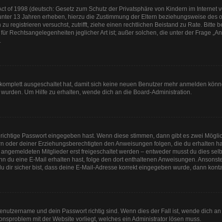
t of 1998 (deutsch: Gesetz zum Schutz der Privatsphäre von Kindern im Internet vo
unter 13 Jahren erheben, hierzu die Zustimmung der Eltern beziehungsweise des o
h zu registrieren versuchst, zutrifft, ziehe einen rechtlichen Beistand zu Rate. Bit
für Rechtsangelegenheiten jeglicher Art ist; außer solchen, die unter der Frage „
.
g komplett ausgeschaltet hat, damit sich keine neuen Benutzer mehr anmelden könn
 wurden. Um Hilfe zu erhalten, wende dich an die Board-Administration.
 richtige Passwort eingegeben hast. Wenn diese stimmen, dann gibt es zwei Mögl
tern oder deiner Erziehungsberechtigten den Anweisungen folgen, die du erhalten ha
u angemeldeten Mitglieder erst freigeschaltet werden – entweder musst du dies selbs
. Wenn du eine E-Mail erhalten hast, folge den dort enthaltenen Anweisungen. Anson
u dir sicher bist, dass deine E-Mail-Adresse korrekt eingegeben wurde, dann kontak
Benutzername und dein Passwort richtig sind. Wenn dies der Fall ist, wende dich a
tionsproblem mit der Website vorliegt, welches ein Administrator lösen muss.