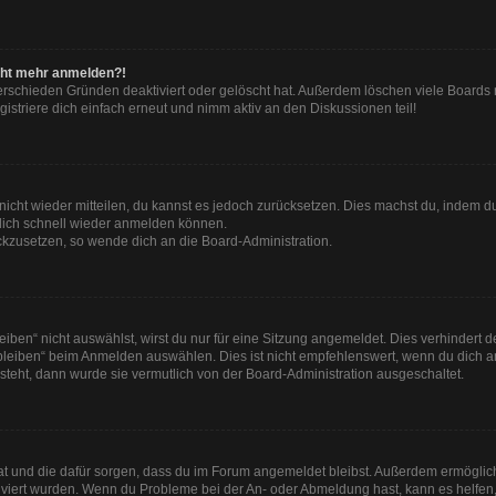
nicht mehr anmelden?!
erschieden Gründen deaktiviert oder gelöscht hat. Außerdem löschen viele Boards r
striere dich einfach erneut und nimm aktiv an den Diskussionen teil!
t nicht wieder mitteilen, du kannst es jedoch zurücksetzen. Dies machst du, indem 
 dich schnell wieder anmelden können.
ückzusetzen, so wende dich an die Board-Administration.
en“ nicht auswählst, wirst du nur für eine Sitzung angemeldet. Dies verhindert 
leiben“ beim Anmelden auswählen. Dies ist nicht empfehlenswert, wenn du dich an
 steht, dann wurde sie vermutlich von der Board-Administration ausgeschaltet.
 hat und die dafür sorgen, dass du im Forum angemeldet bleibst. Außerdem ermögli
tiviert wurden. Wenn du Probleme bei der An- oder Abmeldung hast, kann es helfen