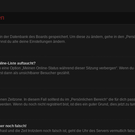
en
n in der Datenbank des Boards gespeichert. Um diese zu ändern, gehe in den „Persö
nst du alle deine Einstellungen ändern.
line-Liste auftaucht?
n eine Option „Meinen Online-Status während dieser Sitzung verbergen“. Wenn du d
st dann als unsichtbarer Besucher gezählt.
en Zeitzone. In diesem Fall solltest du im „Persönlichen Bereich“ die für dich passe
den. Wenn du noch nicht registriert bist, ist dies ein guter Grund, dies jetzt zu tun
mer noch falsch!
t hast und die Zeit trotzdem noch falsch ist, geht die Uhr des Servers vermutlich fal