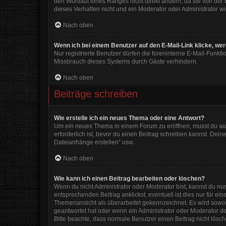
den Wortlaut eines Ranges nicht direkt ändern, da sie von der
dieses Verhalten nicht und ein Moderator oder Administrator 
Nach oben
Wenn ich bei einem Benutzer auf den E-Mail-Link klicke, we
Nur registrierte Benutzer dürfen die foreninterne E-Mail-Funkt
Missbrauch dieses Systems durch Gäste verhindern.
Nach oben
Beiträge schreiben
Wie erstelle ich ein neues Thema oder eine Antwort?
Um ein neues Thema in einem Forum zu eröffnen, musst du auf 
erforderlich ist, bevor du einen Beitrag schreiben kannst. Dein
Dateianhänge erstellen“ usw.
Nach oben
Wie kann ich einen Beitrag bearbeiten oder löschen?
Wenn du nicht Administrator oder Moderator bist, kannst du nu
entsprechenden Beitrag anklickst; eventuell ist dies nur für e
Themenansicht als überarbeitet gekennzeichnet. Es wird sowohl
geantwortet hat oder wenn ein Administrator oder Moderator dein
Bitte beachte, dass normale Benutzer einen Beitrag nicht lösc