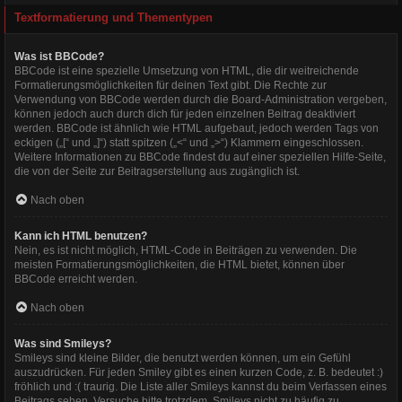
Textformatierung und Thementypen
Was ist BBCode?
BBCode ist eine spezielle Umsetzung von HTML, die dir weitreichende
Formatierungsmöglichkeiten für deinen Text gibt. Die Rechte zur
Verwendung von BBCode werden durch die Board-Administration vergeben,
können jedoch auch durch dich für jeden einzelnen Beitrag deaktiviert
werden. BBCode ist ähnlich wie HTML aufgebaut, jedoch werden Tags von
eckigen („[“ und „]“) statt spitzen („<“ und „>“) Klammern eingeschlossen.
Weitere Informationen zu BBCode findest du auf einer speziellen Hilfe-Seite,
die von der Seite zur Beitragserstellung aus zugänglich ist.
Nach oben
Kann ich HTML benutzen?
Nein, es ist nicht möglich, HTML-Code in Beiträgen zu verwenden. Die
meisten Formatierungsmöglichkeiten, die HTML bietet, können über
BBCode erreicht werden.
Nach oben
Was sind Smileys?
Smileys sind kleine Bilder, die benutzt werden können, um ein Gefühl
auszudrücken. Für jeden Smiley gibt es einen kurzen Code, z. B. bedeutet :)
fröhlich und :( traurig. Die Liste aller Smileys kannst du beim Verfassen eines
Beitrags sehen. Versuche bitte trotzdem, Smileys nicht zu häufig zu