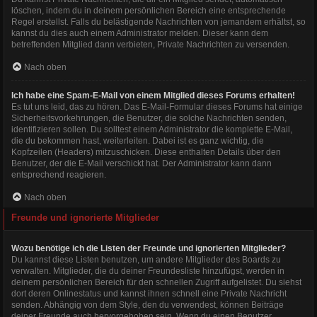
löschen, indem du in deinem persönlichen Bereich eine entsprechende
Regel erstellst. Falls du belästigende Nachrichten von jemandem erhältst, so
kannst du dies auch einem Administrator melden. Dieser kann dem
betreffenden Mitglied dann verbieten, Private Nachrichten zu versenden.
Nach oben
Ich habe eine Spam-E-Mail von einem Mitglied dieses Forums erhalten!
Es tut uns leid, das zu hören. Das E-Mail-Formular dieses Forums hat einige
Sicherheitsvorkehrungen, die Benutzer, die solche Nachrichten senden,
identifizieren sollen. Du solltest einem Administrator die komplette E-Mail,
die du bekommen hast, weiterleiten. Dabei ist es ganz wichtig, die
Kopfzeilen (Headers) mitzuschicken. Diese enthalten Details über den
Benutzer, der die E-Mail verschickt hat. Der Administrator kann dann
entsprechend reagieren.
Nach oben
Freunde und ignorierte Mitglieder
Wozu benötige ich die Listen der Freunde und ignorierten Mitglieder?
Du kannst diese Listen benutzen, um andere Mitglieder des Boards zu
verwalten. Mitglieder, die du deiner Freundesliste hinzufügst, werden in
deinem persönlichen Bereich für den schnellen Zugriff aufgelistet. Du siehst
dort deren Onlinestatus und kannst ihnen schnell eine Private Nachricht
senden. Abhängig von dem Style, den du verwendest, können Beiträge
deiner Freunde auch hervorgehoben sein. Wenn du einen Benutzer