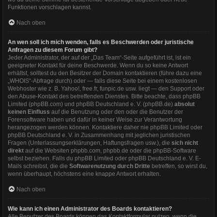
Funktionen vorschlagen kannst.
Nach oben
An wen soll ich mich wenden, falls es Beschwerden oder juristische
Anfragen zu diesem Forum gibt?
Jeder Administrator, der auf der „Das Team“-Seite aufgeführt ist, ist ein
geeigneter Kontakt für deine Beschwerde. Wenn du so keine Antwort
erhältst, solltest du den Besitzer der Domain kontaktieren (führe dazu eine
„WHOIS“-Abfrage
durch) oder — falls diese Seite bei einem kostenlosen
Webhoster wie z. B. Yahoo!, free.fr, funpic.de usw. liegt — den Support oder
den Abuse-Kontakt des betreffenden Dienstes. Bitte beachte, dass phpBB
Limited (phpBB.com) und phpBB Deutschland e. V. (phpBB.de)
absolut
keinen Einfluss
auf die Benutzung oder den oder die Benutzer der
Forensoftware haben und dafür in keiner Weise zur Verantwortung
herangezogen werden können. Kontaktiere daher nie phpBB Limited oder
phpBB Deutschland e. V. in Zusammenhang mit jeglichen juristischen
Fragen (Unterlassungserklärungen, Haftungsfragen usw.), die
sich nicht
direkt
auf die Websiten phpbb.com, phpbb.de oder die phpBB-Software
selbst beziehen. Falls du phpBB Limited oder phpBB Deutschland e. V. E-
Mails schreibst, die die
Softwarenutzung durch Dritte
betreffen, so wirst du,
wenn überhaupt, höchstens eine knappe Antwort erhalten.
Nach oben
Wie kann ich einen Administrator des Boards kontaktieren?
Alle Benutzer des Boards können das Kontaktformular nutzen, wenn die