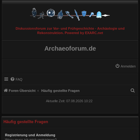
Diskussionsforum zur Vor- und Frühgeschichte - Archäologie und
Rekonstruktion. Powered by EXARC.net
Archaeoforum.de
Anmelden
FAQ
S
Foren-Übersicht
Häufig gestellte Fragen
u
Aktuelle Zeit: 07.08.2026 10:22
c
h
e
Häufig gestellte Fragen
Registrierung und Anmeldung
Wozu muss ich mich registrieren?