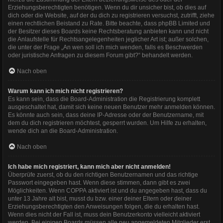
Erziehungsberechtigten benötigen. Wenn du dir unsicher bist, ob dies auf
dich oder die Website, auf der du dich zu registrieren versuchst, zutrifft, ziehe
einen rechtlichen Beistand zu Rate. Bitte beachte, dass phpBB Limited und
der Besitzer dieses Boards keine Rechtsberatung anbieten kann und nicht
die Anlaufstelle für Rechtsangelegenheiten jeglicher Art ist; außer solchen,
die unter der Frage „An wen soll ich mich wenden, falls es Beschwerden
oder juristische Anfragen zu diesem Forum gibt?“ behandelt werden.
Nach oben
Warum kann ich mich nicht registrieren?
Es kann sein, dass die Board-Administration die Registrierung komplett
ausgeschaltet hat, damit sich keine neuen Benutzer mehr anmelden können.
Es könnte auch sein, dass deine IP-Adresse oder der Benutzername, mit
dem du dich registrieren möchtest, gesperrt wurden. Um Hilfe zu erhalten,
wende dich an die Board-Administration.
Nach oben
Ich habe mich registriert, kann mich aber nicht anmelden!
Überprüfe zuerst, ob du den richtigen Benutzernamen und das richtige
Passwort eingegeben hast. Wenn diese stimmen, dann gibt es zwei
Möglichkeiten. Wenn
COPPA
aktiviert ist und du angegeben hast, dass du
unter 13 Jahre alt bist, musst du bzw. einer deiner Eltern oder deiner
Erziehungsberechtigten den Anweisungen folgen, die du erhalten hast.
Wenn dies nicht der Fall ist, muss dein Benutzerkonto vielleicht aktiviert
werden. Bei einigen Boards müssen alle neu angemeldeten Mitglieder erst