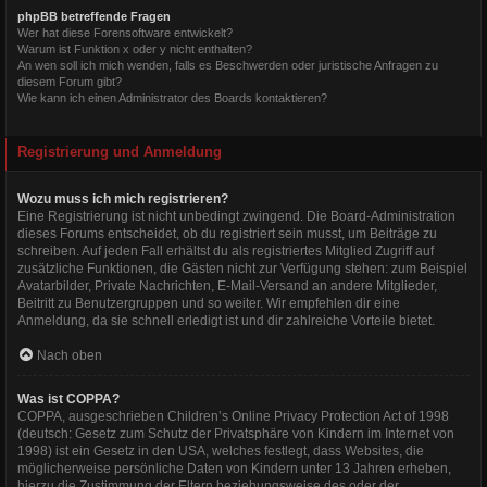
phpBB betreffende Fragen
Wer hat diese Forensoftware entwickelt?
Warum ist Funktion x oder y nicht enthalten?
An wen soll ich mich wenden, falls es Beschwerden oder juristische Anfragen zu
diesem Forum gibt?
Wie kann ich einen Administrator des Boards kontaktieren?
Registrierung und Anmeldung
Wozu muss ich mich registrieren?
Eine Registrierung ist nicht unbedingt zwingend. Die Board-Administration
dieses Forums entscheidet, ob du registriert sein musst, um Beiträge zu
schreiben. Auf jeden Fall erhältst du als registriertes Mitglied Zugriff auf
zusätzliche Funktionen, die Gästen nicht zur Verfügung stehen: zum Beispiel
Avatarbilder, Private Nachrichten, E-Mail-Versand an andere Mitglieder,
Beitritt zu Benutzergruppen und so weiter. Wir empfehlen dir eine
Anmeldung, da sie schnell erledigt ist und dir zahlreiche Vorteile bietet.
Nach oben
Was ist COPPA?
COPPA, ausgeschrieben Children’s Online Privacy Protection Act of 1998
(deutsch: Gesetz zum Schutz der Privatsphäre von Kindern im Internet von
1998) ist ein Gesetz in den USA, welches festlegt, dass Websites, die
möglicherweise persönliche Daten von Kindern unter 13 Jahren erheben,
hierzu die Zustimmung der Eltern beziehungsweise des oder der