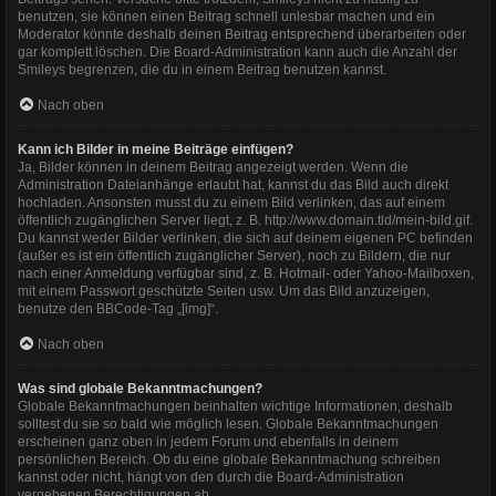
benutzen, sie können einen Beitrag schnell unlesbar machen und ein
Moderator könnte deshalb deinen Beitrag entsprechend überarbeiten oder
gar komplett löschen. Die Board-Administration kann auch die Anzahl der
Smileys begrenzen, die du in einem Beitrag benutzen kannst.
Nach oben
Kann ich Bilder in meine Beiträge einfügen?
Ja, Bilder können in deinem Beitrag angezeigt werden. Wenn die
Administration Dateianhänge erlaubt hat, kannst du das Bild auch direkt
hochladen. Ansonsten musst du zu einem Bild verlinken, das auf einem
öffentlich zugänglichen Server liegt, z. B. http://www.domain.tld/mein-bild.gif.
Du kannst weder Bilder verlinken, die sich auf deinem eigenen PC befinden
(außer es ist ein öffentlich zugänglicher Server), noch zu Bildern, die nur
nach einer Anmeldung verfügbar sind, z. B. Hotmail- oder Yahoo-Mailboxen,
mit einem Passwort geschützte Seiten usw. Um das Bild anzuzeigen,
benutze den BBCode-Tag „[img]“.
Nach oben
Was sind globale Bekanntmachungen?
Globale Bekanntmachungen beinhalten wichtige Informationen, deshalb
solltest du sie so bald wie möglich lesen. Globale Bekanntmachungen
erscheinen ganz oben in jedem Forum und ebenfalls in deinem
persönlichen Bereich. Ob du eine globale Bekanntmachung schreiben
kannst oder nicht, hängt von den durch die Board-Administration
vergebenen Berechtigungen ab.