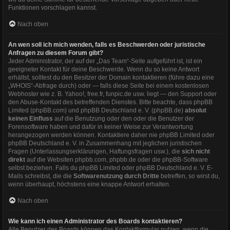
Funktionen vorschlagen kannst.
Nach oben
An wen soll ich mich wenden, falls es Beschwerden oder juristische
Anfragen zu diesem Forum gibt?
Jeder Administrator, der auf der „Das Team“-Seite aufgeführt ist, ist ein
geeigneter Kontakt für deine Beschwerde. Wenn du so keine Antwort
erhältst, solltest du den Besitzer der Domain kontaktieren (führe dazu eine
„WHOIS“-Abfrage
durch) oder — falls diese Seite bei einem kostenlosen
Webhoster wie z. B. Yahoo!, free.fr, funpic.de usw. liegt — den Support oder
den Abuse-Kontakt des betreffenden Dienstes. Bitte beachte, dass phpBB
Limited (phpBB.com) und phpBB Deutschland e. V. (phpBB.de)
absolut
keinen Einfluss
auf die Benutzung oder den oder die Benutzer der
Forensoftware haben und dafür in keiner Weise zur Verantwortung
herangezogen werden können. Kontaktiere daher nie phpBB Limited oder
phpBB Deutschland e. V. in Zusammenhang mit jeglichen juristischen
Fragen (Unterlassungserklärungen, Haftungsfragen usw.), die
sich nicht
direkt
auf die Websiten phpbb.com, phpbb.de oder die phpBB-Software
selbst beziehen. Falls du phpBB Limited oder phpBB Deutschland e. V. E-
Mails schreibst, die die
Softwarenutzung durch Dritte
betreffen, so wirst du,
wenn überhaupt, höchstens eine knappe Antwort erhalten.
Nach oben
Wie kann ich einen Administrator des Boards kontaktieren?
Alle Benutzer des Boards können das Kontaktformular nutzen, wenn die