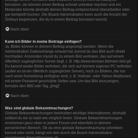
benutzen, sie können einen Beitrag schnell unlesbar machen und ein
Moderator könnte deshalb deinen Beitrag entsprechend überarbeiten oder
gar komplett löschen. Die Board-Administration kann auch die Anzahl der
Smileys begrenzen, die du in einem Beitrag benutzen kannst.
Nach oben
Kann ich Bilder in meine Beiträge einfügen?
Ja, Bilder können in deinem Beitrag angezeigt werden. Wenn die
Administration Dateianhänge erlaubt hat, kannst du das Bild auch direkt
hochladen. Ansonsten musst du zu einem Bild verlinken, das auf einem
öffentlich zugänglichen Server liegt, z. B. http://www.domain.tld/mein-bild.gif.
Du kannst weder Bilder verlinken, die sich auf deinem eigenen PC befinden
(außer es ist ein öffentlich zugänglicher Server), noch zu Bildern, die nur
nach einer Anmeldung verfügbar sind, z. B. Hotmail- oder Yahoo-Mailboxen,
mit einem Passwort geschützte Seiten usw. Um das Bild anzuzeigen,
benutze den BBCode-Tag „[img]“.
Nach oben
Was sind globale Bekanntmachungen?
Globale Bekanntmachungen beinhalten wichtige Informationen, deshalb
solltest du sie so bald wie möglich lesen. Globale Bekanntmachungen
erscheinen ganz oben in jedem Forum und ebenfalls in deinem
persönlichen Bereich. Ob du eine globale Bekanntmachung schreiben
kannst oder nicht, hängt von den durch die Board-Administration
vergebenen Berechtigungen ab.