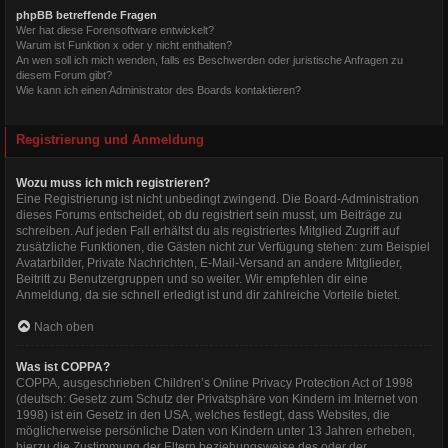
phpBB betreffende Fragen
Wer hat diese Forensoftware entwickelt?
Warum ist Funktion x oder y nicht enthalten?
An wen soll ich mich wenden, falls es Beschwerden oder juristische Anfragen zu
diesem Forum gibt?
Wie kann ich einen Administrator des Boards kontaktieren?
Registrierung und Anmeldung
Wozu muss ich mich registrieren?
Eine Registrierung ist nicht unbedingt zwingend. Die Board-Administration
dieses Forums entscheidet, ob du registriert sein musst, um Beiträge zu
schreiben. Auf jeden Fall erhältst du als registriertes Mitglied Zugriff auf
zusätzliche Funktionen, die Gästen nicht zur Verfügung stehen: zum Beispiel
Avatarbilder, Private Nachrichten, E-Mail-Versand an andere Mitglieder,
Beitritt zu Benutzergruppen und so weiter. Wir empfehlen dir eine
Anmeldung, da sie schnell erledigt ist und dir zahlreiche Vorteile bietet.
Nach oben
Was ist COPPA?
COPPA, ausgeschrieben Children’s Online Privacy Protection Act of 1998
(deutsch: Gesetz zum Schutz der Privatsphäre von Kindern im Internet von
1998) ist ein Gesetz in den USA, welches festlegt, dass Websites, die
möglicherweise persönliche Daten von Kindern unter 13 Jahren erheben,
hierzu die Zustimmung der Eltern beziehungsweise des oder der