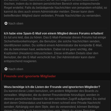
löschen, indem du in deinem persönlichen Bereich eine entsprechende
Regel erstellst. Falls du belästigende Nachrichten von jemandem erhältst, so
kannst du dies auch einem Administrator melden. Dieser kann dem
betreffenden Mitglied dann verbieten, Private Nachrichten zu versenden.
Nach oben
Ich habe eine Spam-E-Mail von einem Mitglied dieses Forums erhalten!
Es tut uns leid, das zu hören. Das E-Mail-Formular dieses Forums hat einige
Sicherheitsvorkehrungen, die Benutzer, die solche Nachrichten senden,
identifizieren sollen. Du solltest einem Administrator die komplette E-Mail,
die du bekommen hast, weiterleiten. Dabei ist es ganz wichtig, die
Kopfzeilen (Headers) mitzuschicken. Diese enthalten Details über den
Benutzer, der die E-Mail verschickt hat. Der Administrator kann dann
entsprechend reagieren.
Nach oben
Freunde und ignorierte Mitglieder
Wozu benötige ich die Listen der Freunde und ignorierten Mitglieder?
Du kannst diese Listen benutzen, um andere Mitglieder des Boards zu
verwalten. Mitglieder, die du deiner Freundesliste hinzufügst, werden in
deinem persönlichen Bereich für den schnellen Zugriff aufgelistet. Du siehst
dort deren Onlinestatus und kannst ihnen schnell eine Private Nachricht
senden. Abhängig von dem Style, den du verwendest, können Beiträge
deiner Freunde auch hervorgehoben sein. Wenn du einen Benutzer