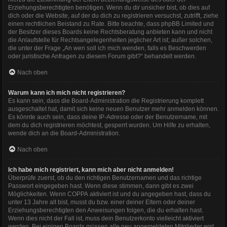
Erziehungsberechtigten benötigen. Wenn du dir unsicher bist, ob dies auf
dich oder die Website, auf der du dich zu registrieren versuchst, zutrifft, ziehe
einen rechtlichen Beistand zu Rate. Bitte beachte, dass phpBB Limited und
der Besitzer dieses Boards keine Rechtsberatung anbieten kann und nicht
die Anlaufstelle für Rechtsangelegenheiten jeglicher Art ist; außer solchen,
die unter der Frage „An wen soll ich mich wenden, falls es Beschwerden
oder juristische Anfragen zu diesem Forum gibt?“ behandelt werden.
Nach oben
Warum kann ich mich nicht registrieren?
Es kann sein, dass die Board-Administration die Registrierung komplett
ausgeschaltet hat, damit sich keine neuen Benutzer mehr anmelden können.
Es könnte auch sein, dass deine IP-Adresse oder der Benutzername, mit
dem du dich registrieren möchtest, gesperrt wurden. Um Hilfe zu erhalten,
wende dich an die Board-Administration.
Nach oben
Ich habe mich registriert, kann mich aber nicht anmelden!
Überprüfe zuerst, ob du den richtigen Benutzernamen und das richtige
Passwort eingegeben hast. Wenn diese stimmen, dann gibt es zwei
Möglichkeiten. Wenn
COPPA
aktiviert ist und du angegeben hast, dass du
unter 13 Jahre alt bist, musst du bzw. einer deiner Eltern oder deiner
Erziehungsberechtigten den Anweisungen folgen, die du erhalten hast.
Wenn dies nicht der Fall ist, muss dein Benutzerkonto vielleicht aktiviert
werden. Bei einigen Boards müssen alle neu angemeldeten Mitglieder erst