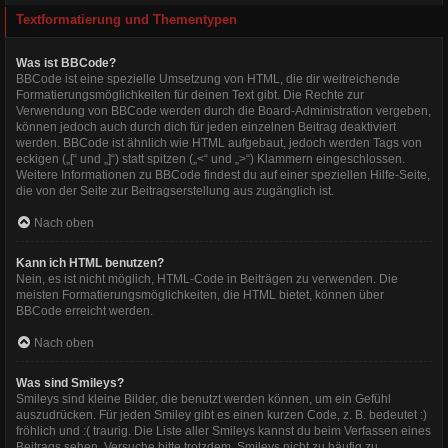
Textformatierung und Thementypen
Was ist BBCode?
BBCode ist eine spezielle Umsetzung von HTML, die dir weitreichende
Formatierungsmöglichkeiten für deinen Text gibt. Die Rechte zur
Verwendung von BBCode werden durch die Board-Administration vergeben,
können jedoch auch durch dich für jeden einzelnen Beitrag deaktiviert
werden. BBCode ist ähnlich wie HTML aufgebaut, jedoch werden Tags von
eckigen („[“ und „]“) statt spitzen („<“ und „>“) Klammern eingeschlossen.
Weitere Informationen zu BBCode findest du auf einer speziellen Hilfe-Seite,
die von der Seite zur Beitragserstellung aus zugänglich ist.
Nach oben
Kann ich HTML benutzen?
Nein, es ist nicht möglich, HTML-Code in Beiträgen zu verwenden. Die
meisten Formatierungsmöglichkeiten, die HTML bietet, können über
BBCode erreicht werden.
Nach oben
Was sind Smileys?
Smileys sind kleine Bilder, die benutzt werden können, um ein Gefühl
auszudrücken. Für jeden Smiley gibt es einen kurzen Code, z. B. bedeutet :)
fröhlich und :( traurig. Die Liste aller Smileys kannst du beim Verfassen eines
Beitrags sehen. Versuche bitte trotzdem, Smileys nicht zu häufig zu