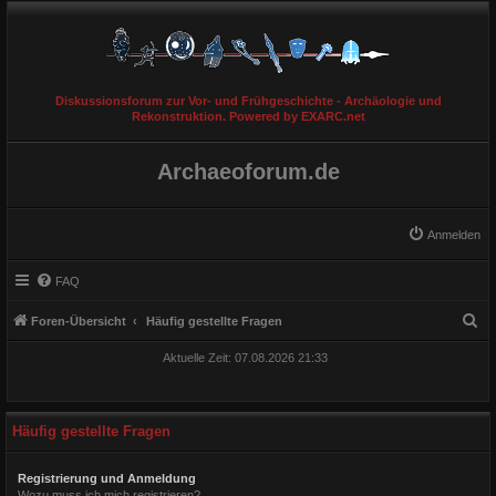
Diskussionsforum zur Vor- und Frühgeschichte - Archäologie und
Rekonstruktion. Powered by EXARC.net
Archaeoforum.de
Anmelden
FAQ
S
Foren-Übersicht
Häufig gestellte Fragen
u
Aktuelle Zeit: 07.08.2026 21:33
c
h
e
Häufig gestellte Fragen
Registrierung und Anmeldung
Wozu muss ich mich registrieren?