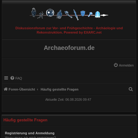
Diskussionsforum zur Vor- und Frühgeschichte - Archäologie und
Rekonstruktion. Powered by EXARC.net
Archaeoforum.de
Anmelden
FAQ
S
Foren-Übersicht
Häufig gestellte Fragen
u
Aktuelle Zeit: 06.08.2026 09:47
c
h
e
Häufig gestellte Fragen
Registrierung und Anmeldung
Wozu muss ich mich registrieren?