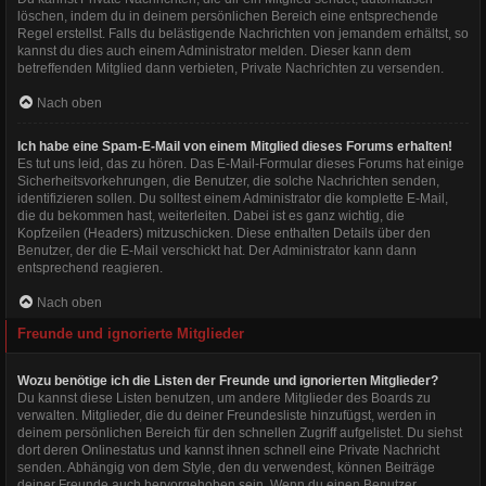
löschen, indem du in deinem persönlichen Bereich eine entsprechende
Regel erstellst. Falls du belästigende Nachrichten von jemandem erhältst, so
kannst du dies auch einem Administrator melden. Dieser kann dem
betreffenden Mitglied dann verbieten, Private Nachrichten zu versenden.
Nach oben
Ich habe eine Spam-E-Mail von einem Mitglied dieses Forums erhalten!
Es tut uns leid, das zu hören. Das E-Mail-Formular dieses Forums hat einige
Sicherheitsvorkehrungen, die Benutzer, die solche Nachrichten senden,
identifizieren sollen. Du solltest einem Administrator die komplette E-Mail,
die du bekommen hast, weiterleiten. Dabei ist es ganz wichtig, die
Kopfzeilen (Headers) mitzuschicken. Diese enthalten Details über den
Benutzer, der die E-Mail verschickt hat. Der Administrator kann dann
entsprechend reagieren.
Nach oben
Freunde und ignorierte Mitglieder
Wozu benötige ich die Listen der Freunde und ignorierten Mitglieder?
Du kannst diese Listen benutzen, um andere Mitglieder des Boards zu
verwalten. Mitglieder, die du deiner Freundesliste hinzufügst, werden in
deinem persönlichen Bereich für den schnellen Zugriff aufgelistet. Du siehst
dort deren Onlinestatus und kannst ihnen schnell eine Private Nachricht
senden. Abhängig von dem Style, den du verwendest, können Beiträge
deiner Freunde auch hervorgehoben sein. Wenn du einen Benutzer