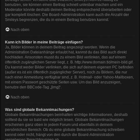
benutzen, sie können einen Beitrag schnell unlesbar machen und ein
Moderator könnte deshalb deinen Beitrag entsprechend überarbeiten oder
gar komplett löschen. Die Board-Administration kann auch die Anzahl der
Smileys begrenzen, die du in einem Beitrag benutzen kannst.
Nach oben
Kann ich Bilder in meine Beiträge einfügen?
Ja, Bilder können in deinem Beitrag angezeigt werden. Wenn die
Administration Dateianhänge erlaubt hat, kannst du das Bild auch direkt
hochladen. Ansonsten musst du zu einem Bild verlinken, das auf einem
öffentlich zugänglichen Server liegt, z. B. http://www.domain.tld/mein-bild.gif.
Du kannst weder Bilder verlinken, die sich auf deinem eigenen PC befinden
(außer es ist ein öffentlich zugänglicher Server), noch zu Bildern, die nur
nach einer Anmeldung verfügbar sind, z. B. Hotmail- oder Yahoo-Mailboxen,
mit einem Passwort geschützte Seiten usw. Um das Bild anzuzeigen,
benutze den BBCode-Tag „[img]“.
Nach oben
Was sind globale Bekanntmachungen?
Globale Bekanntmachungen beinhalten wichtige Informationen, deshalb
solltest du sie so bald wie möglich lesen. Globale Bekanntmachungen
erscheinen ganz oben in jedem Forum und ebenfalls in deinem
persönlichen Bereich. Ob du eine globale Bekanntmachung schreiben
kannst oder nicht, hängt von den durch die Board-Administration
vergebenen Berechtigungen ab.