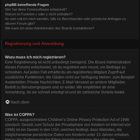
phpBB betreffende Fragen
Wer hat diese Forensoftware entwickelt?
Warum ist Funktion x oder y nicht enthalten?
An wen soll ich mich wenden, falls es Beschwerden oder juristische Anfragen zu
diesem Forum gibt?
Wie kann ich einen Administrator des Boards kontaktieren?
Registrierung und Anmeldung
Wozu muss ich mich registrieren?
Eine Registrierung ist nicht unbedingt zwingend. Die Board-Administration
dieses Forums entscheidet, ob du registriert sein musst, um Beiträge zu
schreiben. Auf jeden Fall erhältst du als registriertes Mitglied Zugriff auf
zusätzliche Funktionen, die Gästen nicht zur Verfügung stehen: zum Beispiel
Avatarbilder, Private Nachrichten, E-Mail-Versand an andere Mitglieder,
Beitritt zu Benutzergruppen und so weiter. Wir empfehlen dir eine
Anmeldung, da sie schnell erledigt ist und dir zahlreiche Vorteile bietet.
Nach oben
Was ist COPPA?
COPPA, ausgeschrieben Children’s Online Privacy Protection Act of 1998
(deutsch: Gesetz zum Schutz der Privatsphäre von Kindern im Internet von
1998) ist ein Gesetz in den USA, welches festlegt, dass Websites, die
möglicherweise persönliche Daten von Kindern unter 13 Jahren erheben,
hierzu die Zustimmung der Eltern beziehungsweise des oder der