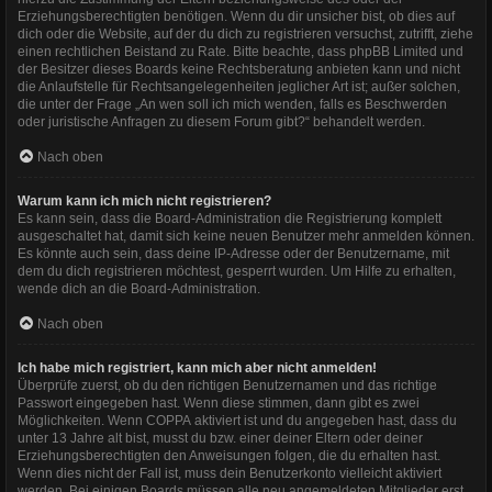
Erziehungsberechtigten benötigen. Wenn du dir unsicher bist, ob dies auf
dich oder die Website, auf der du dich zu registrieren versuchst, zutrifft, ziehe
einen rechtlichen Beistand zu Rate. Bitte beachte, dass phpBB Limited und
der Besitzer dieses Boards keine Rechtsberatung anbieten kann und nicht
die Anlaufstelle für Rechtsangelegenheiten jeglicher Art ist; außer solchen,
die unter der Frage „An wen soll ich mich wenden, falls es Beschwerden
oder juristische Anfragen zu diesem Forum gibt?“ behandelt werden.
Nach oben
Warum kann ich mich nicht registrieren?
Es kann sein, dass die Board-Administration die Registrierung komplett
ausgeschaltet hat, damit sich keine neuen Benutzer mehr anmelden können.
Es könnte auch sein, dass deine IP-Adresse oder der Benutzername, mit
dem du dich registrieren möchtest, gesperrt wurden. Um Hilfe zu erhalten,
wende dich an die Board-Administration.
Nach oben
Ich habe mich registriert, kann mich aber nicht anmelden!
Überprüfe zuerst, ob du den richtigen Benutzernamen und das richtige
Passwort eingegeben hast. Wenn diese stimmen, dann gibt es zwei
Möglichkeiten. Wenn
COPPA
aktiviert ist und du angegeben hast, dass du
unter 13 Jahre alt bist, musst du bzw. einer deiner Eltern oder deiner
Erziehungsberechtigten den Anweisungen folgen, die du erhalten hast.
Wenn dies nicht der Fall ist, muss dein Benutzerkonto vielleicht aktiviert
werden. Bei einigen Boards müssen alle neu angemeldeten Mitglieder erst