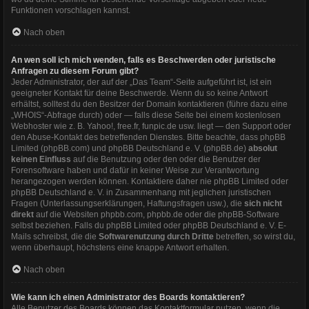
Funktionen vorschlagen kannst.
Nach oben
An wen soll ich mich wenden, falls es Beschwerden oder juristische
Anfragen zu diesem Forum gibt?
Jeder Administrator, der auf der „Das Team“-Seite aufgeführt ist, ist ein
geeigneter Kontakt für deine Beschwerde. Wenn du so keine Antwort
erhältst, solltest du den Besitzer der Domain kontaktieren (führe dazu eine
„WHOIS“-Abfrage
durch) oder — falls diese Seite bei einem kostenlosen
Webhoster wie z. B. Yahoo!, free.fr, funpic.de usw. liegt — den Support oder
den Abuse-Kontakt des betreffenden Dienstes. Bitte beachte, dass phpBB
Limited (phpBB.com) und phpBB Deutschland e. V. (phpBB.de)
absolut
keinen Einfluss
auf die Benutzung oder den oder die Benutzer der
Forensoftware haben und dafür in keiner Weise zur Verantwortung
herangezogen werden können. Kontaktiere daher nie phpBB Limited oder
phpBB Deutschland e. V. in Zusammenhang mit jeglichen juristischen
Fragen (Unterlassungserklärungen, Haftungsfragen usw.), die
sich nicht
direkt
auf die Websiten phpbb.com, phpbb.de oder die phpBB-Software
selbst beziehen. Falls du phpBB Limited oder phpBB Deutschland e. V. E-
Mails schreibst, die die
Softwarenutzung durch Dritte
betreffen, so wirst du,
wenn überhaupt, höchstens eine knappe Antwort erhalten.
Nach oben
Wie kann ich einen Administrator des Boards kontaktieren?
Alle Benutzer des Boards können das Kontaktformular nutzen, wenn die