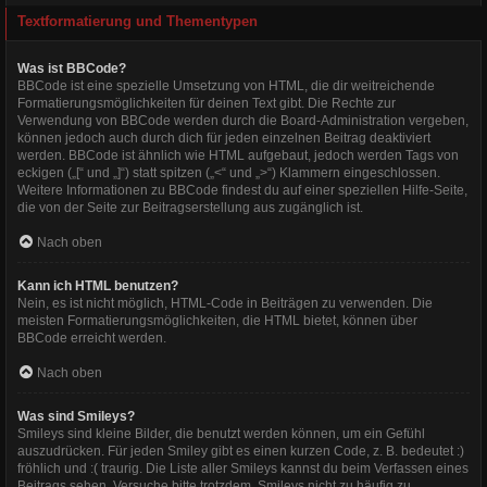
Textformatierung und Thementypen
Was ist BBCode?
BBCode ist eine spezielle Umsetzung von HTML, die dir weitreichende
Formatierungsmöglichkeiten für deinen Text gibt. Die Rechte zur
Verwendung von BBCode werden durch die Board-Administration vergeben,
können jedoch auch durch dich für jeden einzelnen Beitrag deaktiviert
werden. BBCode ist ähnlich wie HTML aufgebaut, jedoch werden Tags von
eckigen („[“ und „]“) statt spitzen („<“ und „>“) Klammern eingeschlossen.
Weitere Informationen zu BBCode findest du auf einer speziellen Hilfe-Seite,
die von der Seite zur Beitragserstellung aus zugänglich ist.
Nach oben
Kann ich HTML benutzen?
Nein, es ist nicht möglich, HTML-Code in Beiträgen zu verwenden. Die
meisten Formatierungsmöglichkeiten, die HTML bietet, können über
BBCode erreicht werden.
Nach oben
Was sind Smileys?
Smileys sind kleine Bilder, die benutzt werden können, um ein Gefühl
auszudrücken. Für jeden Smiley gibt es einen kurzen Code, z. B. bedeutet :)
fröhlich und :( traurig. Die Liste aller Smileys kannst du beim Verfassen eines
Beitrags sehen. Versuche bitte trotzdem, Smileys nicht zu häufig zu