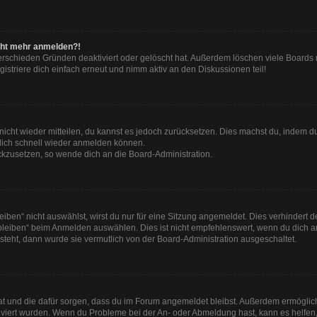
nicht mehr anmelden?!
erschieden Gründen deaktiviert oder gelöscht hat. Außerdem löschen viele Boards r
striere dich einfach erneut und nimm aktiv an den Diskussionen teil!
t nicht wieder mitteilen, du kannst es jedoch zurücksetzen. Dies machst du, indem 
 dich schnell wieder anmelden können.
ückzusetzen, so wende dich an die Board-Administration.
en“ nicht auswählst, wirst du nur für eine Sitzung angemeldet. Dies verhindert 
leiben“ beim Anmelden auswählen. Dies ist nicht empfehlenswert, wenn du dich an
 steht, dann wurde sie vermutlich von der Board-Administration ausgeschaltet.
 hat und die dafür sorgen, dass du im Forum angemeldet bleibst. Außerdem ermögli
tiviert wurden. Wenn du Probleme bei der An- oder Abmeldung hast, kann es helfen