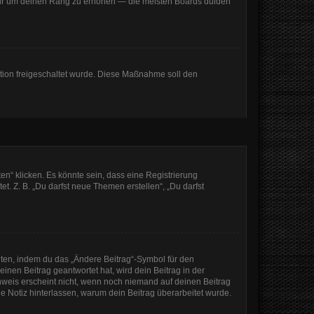
, nur um deinen Rang zu erhöhen — die meisten Boards dulden
ration freigeschaltet wurde. Diese Maßnahme soll den
n“ klicken. Es könnte sein, dass eine Registrierung
t. Z. B. „Du darfst neue Themen erstellen“, „Du darfst
iten, indem du das „Ändere Beitrag“-Symbol für den
inen Beitrag geantwortet hat, wird dein Beitrag in der
nweis erscheint nicht, wenn noch niemand auf deinen Beitrag
ine Notiz hinterlassen, warum dein Beitrag überarbeitet wurde.