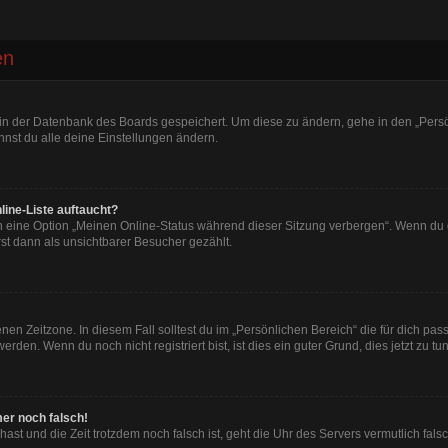
en
n in der Datenbank des Boards gespeichert. Um diese zu ändern, gehe in den „Persö
nst du alle deine Einstellungen ändern.
line-Liste auftaucht?
n eine Option „Meinen Online-Status während dieser Sitzung verbergen“. Wenn du d
st dann als unsichtbarer Besucher gezählt.
en Zeitzone. In diesem Fall solltest du im „Persönlichen Bereich“ die für dich passe
den. Wenn du noch nicht registriert bist, ist dies ein guter Grund, dies jetzt zu tun
mer noch falsch!
t hast und die Zeit trotzdem noch falsch ist, geht die Uhr des Servers vermutlich fal