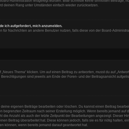
 Board-Administration festgelegt wurden. Bitte schreibe keine sinnlosen Beiträge
wird deinen Rang unter Umständen einfach wieder zurücksetzen.
rde ich aufgefordert, mich anzumelden.
ion für Nachrichten an andere Benutzer nutzen, falls diese von der Board-Administ
„Neues Thema“ klicken. Um auf einen Beitrag zu antworten, musst du auf „Antworte
e Berechtigungen sind jeweils am Ende der Foren- und der Beitragsansicht aufgeliste
r deine eigenen Beiträge bearbeiten oder löschen. Du kannst einen Beitrag bearbe
inen begrenzten Zeitraum nach seiner Erstellung möglich. Wenn bereits jemand auf de
 die Anzahl als auch der letzte Zeitpunkt der Bearbeitungen angezeigt. Dieser Hi
en Beitrag überarbeitet hat. Diese können jedoch, falls sie es für nötig halten, e
hen können, wenn bereits jemand darauf geantwortet hat.