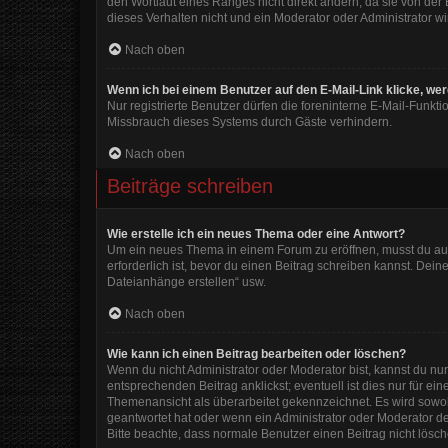
den Wortlaut eines Ranges nicht direkt ändern, da sie von der
dieses Verhalten nicht und ein Moderator oder Administrator 
Nach oben
Wenn ich bei einem Benutzer auf den E-Mail-Link klicke, we
Nur registrierte Benutzer dürfen die foreninterne E-Mail-Funkt
Missbrauch dieses Systems durch Gäste verhindern.
Nach oben
Beiträge schreiben
Wie erstelle ich ein neues Thema oder eine Antwort?
Um ein neues Thema in einem Forum zu eröffnen, musst du auf 
erforderlich ist, bevor du einen Beitrag schreiben kannst. Dein
Dateianhänge erstellen“ usw.
Nach oben
Wie kann ich einen Beitrag bearbeiten oder löschen?
Wenn du nicht Administrator oder Moderator bist, kannst du nu
entsprechenden Beitrag anklickst; eventuell ist dies nur für e
Themenansicht als überarbeitet gekennzeichnet. Es wird sowohl
geantwortet hat oder wenn ein Administrator oder Moderator dein
Bitte beachte, dass normale Benutzer einen Beitrag nicht lösc