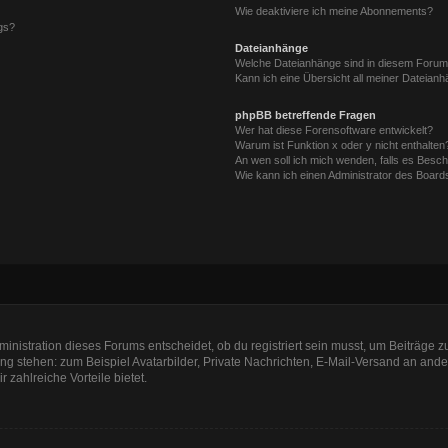
Wie deaktiviere ich meine Abonnements?
gs?
Dateianhänge
Welche Dateianhänge sind in diesem Forum
Kann ich eine Übersicht all meiner Dateian
phpBB betreffende Fragen
Wer hat diese Forensoftware entwickelt?
Warum ist Funktion x oder y nicht enthalten
An wen soll ich mich wenden, falls es Besc
Wie kann ich einen Administrator des Board
nistration dieses Forums entscheidet, ob du registriert sein musst, um Beiträge zu s
ung stehen: zum Beispiel Avatarbilder, Private Nachrichten, E-Mail-Versand an ander
r zahlreiche Vorteile bietet.