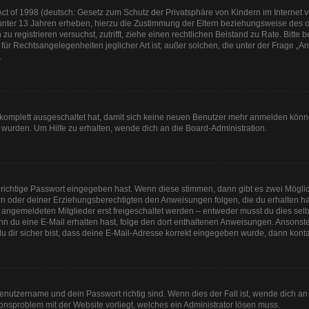
t of 1998 (deutsch: Gesetz zum Schutz der Privatsphäre von Kindern im Internet vo
unter 13 Jahren erheben, hierzu die Zustimmung der Eltern beziehungsweise des o
h zu registrieren versuchst, zutrifft, ziehe einen rechtlichen Beistand zu Rate. Bit
für Rechtsangelegenheiten jeglicher Art ist; außer solchen, die unter der Frage „
.
g komplett ausgeschaltet hat, damit sich keine neuen Benutzer mehr anmelden könn
 wurden. Um Hilfe zu erhalten, wende dich an die Board-Administration.
 richtige Passwort eingegeben hast. Wenn diese stimmen, dann gibt es zwei Mögl
tern oder deiner Erziehungsberechtigten den Anweisungen folgen, die du erhalten ha
u angemeldeten Mitglieder erst freigeschaltet werden – entweder musst du dies selbs
. Wenn du eine E-Mail erhalten hast, folge den dort enthaltenen Anweisungen. Anson
u dir sicher bist, dass deine E-Mail-Adresse korrekt eingegeben wurde, dann kontak
Benutzername und dein Passwort richtig sind. Wenn dies der Fall ist, wende dich a
tionsproblem mit der Website vorliegt, welches ein Administrator lösen muss.