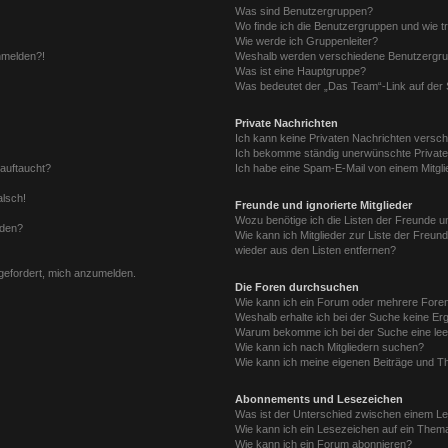
Was sind Benutzergruppen?
Wo finde ich die Benutzergruppen und wie tr
Wie werde ich Gruppenleiter?
anmelden?!
Weshalb werden verschiedene Benutzergrupp
Was ist eine Hauptgruppe?
Was bedeutet der „Das Team“-Link auf der S
Private Nachrichten
Ich kann keine Privaten Nachrichten versch
Ich bekomme ständig unerwünschte Private
 auftaucht?
Ich habe eine Spam-E-Mail von einem Mitgli
alsch!
Freunde und ignorierte Mitglieder
Wozu benötige ich die Listen der Freunde un
rden?
Wie kann ich Mitglieder zur Liste der Freund
wieder aus den Listen entfernen?
fgefordert, mich anzumelden.
Die Foren durchsuchen
Wie kann ich ein Forum oder mehrere For
Weshalb erhalte ich bei der Suche keine Er
Warum bekomme ich bei der Suche eine lee
Wie kann ich nach Mitgliedern suchen?
Wie kann ich meine eigenen Beiträge und T
Abonnements und Lesezeichen
Was ist der Unterschied zwischen einem L
Wie kann ich ein Lesezeichen auf ein Them
Wie kann ich ein Forum abonnieren?