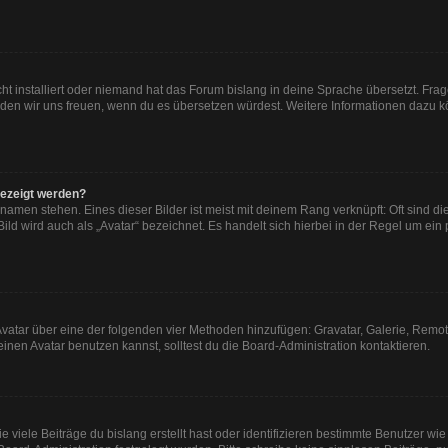
ht installiert oder niemand hat das Forum bislang in deine Sprache übersetzt. Frag
, würden wir uns freuen, wenn du es übersetzen würdest. Weitere Informationen dazu
gezeigt werden?
namen stehen. Eines dieser Bilder ist meist mit deinem Rang verknüpft: Oft sind di
ld wird auch als „Avatar“ bezeichnet. Es handelt sich hierbei in der Regel um ein
n Avatar über eine der folgenden vier Methoden hinzufügen: Gravatar, Galerie, Re
en Avatar benutzen kannst, solltest du die Board-Administration kontaktieren.
viele Beiträge du bislang erstellt hast oder identifizieren bestimmte Benutzer w