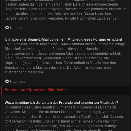
löschen, indem du in deinem persönlichen Bereich eine entsprechende
Regel erstellst. Falls du belästigende Nachrichten von jemandem erhältst, so
kannst du dies auch einem Administrator melden. Dieser kann dem
betreffenden Mitglied dann verbieten, Private Nachrichten zu versenden.
Nach oben
Ich habe eine Spam-E-Mail von einem Mitglied dieses Forums erhalten!
Es tut uns leid, das zu hören. Das E-Mail-Formular dieses Forums hat einige
Sicherheitsvorkehrungen, die Benutzer, die solche Nachrichten senden,
identifizieren sollen. Du solltest einem Administrator die komplette E-Mail,
die du bekommen hast, weiterleiten. Dabei ist es ganz wichtig, die
Kopfzeilen (Headers) mitzuschicken. Diese enthalten Details über den
Benutzer, der die E-Mail verschickt hat. Der Administrator kann dann
entsprechend reagieren.
Nach oben
Freunde und ignorierte Mitglieder
Wozu benötige ich die Listen der Freunde und ignorierten Mitglieder?
Du kannst diese Listen benutzen, um andere Mitglieder des Boards zu
verwalten. Mitglieder, die du deiner Freundesliste hinzufügst, werden in
deinem persönlichen Bereich für den schnellen Zugriff aufgelistet. Du siehst
dort deren Onlinestatus und kannst ihnen schnell eine Private Nachricht
senden. Abhängig von dem Style, den du verwendest, können Beiträge
deiner Freunde auch hervorgehoben sein. Wenn du einen Benutzer