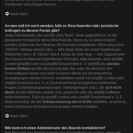
Funktionen vorschlagen kannst.
Nach oben
An wen soll ich mich wenden, falls es Beschwerden oder juristische
Anfragen zu diesem Forum gibt?
Jeder Administrator, der auf der „Das Team“-Seite aufgeführt ist, ist ein
geeigneter Kontakt für deine Beschwerde. Wenn du so keine Antwort
erhältst, solltest du den Besitzer der Domain kontaktieren (führe dazu eine
„WHOIS“-Abfrage
durch) oder — falls diese Seite bei einem kostenlosen
Webhoster wie z. B. Yahoo!, free.fr, funpic.de usw. liegt — den Support oder
den Abuse-Kontakt des betreffenden Dienstes. Bitte beachte, dass phpBB
Limited (phpBB.com) und phpBB Deutschland e. V. (phpBB.de)
absolut
keinen Einfluss
auf die Benutzung oder den oder die Benutzer der
Forensoftware haben und dafür in keiner Weise zur Verantwortung
herangezogen werden können. Kontaktiere daher nie phpBB Limited oder
phpBB Deutschland e. V. in Zusammenhang mit jeglichen juristischen
Fragen (Unterlassungserklärungen, Haftungsfragen usw.), die
sich nicht
direkt
auf die Websiten phpbb.com, phpbb.de oder die phpBB-Software
selbst beziehen. Falls du phpBB Limited oder phpBB Deutschland e. V. E-
Mails schreibst, die die
Softwarenutzung durch Dritte
betreffen, so wirst du,
wenn überhaupt, höchstens eine knappe Antwort erhalten.
Nach oben
Wie kann ich einen Administrator des Boards kontaktieren?
Alle Benutzer des Boards können das Kontaktformular nutzen, wenn die