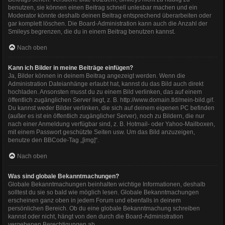
benutzen, sie können einen Beitrag schnell unlesbar machen und ein
Moderator könnte deshalb deinen Beitrag entsprechend überarbeiten oder
gar komplett löschen. Die Board-Administration kann auch die Anzahl der
Smileys begrenzen, die du in einem Beitrag benutzen kannst.
Nach oben
Kann ich Bilder in meine Beiträge einfügen?
Ja, Bilder können in deinem Beitrag angezeigt werden. Wenn die
Administration Dateianhänge erlaubt hat, kannst du das Bild auch direkt
hochladen. Ansonsten musst du zu einem Bild verlinken, das auf einem
öffentlich zugänglichen Server liegt, z. B. http://www.domain.tld/mein-bild.gif.
Du kannst weder Bilder verlinken, die sich auf deinem eigenen PC befinden
(außer es ist ein öffentlich zugänglicher Server), noch zu Bildern, die nur
nach einer Anmeldung verfügbar sind, z. B. Hotmail- oder Yahoo-Mailboxen,
mit einem Passwort geschützte Seiten usw. Um das Bild anzuzeigen,
benutze den BBCode-Tag „[img]“.
Nach oben
Was sind globale Bekanntmachungen?
Globale Bekanntmachungen beinhalten wichtige Informationen, deshalb
solltest du sie so bald wie möglich lesen. Globale Bekanntmachungen
erscheinen ganz oben in jedem Forum und ebenfalls in deinem
persönlichen Bereich. Ob du eine globale Bekanntmachung schreiben
kannst oder nicht, hängt von den durch die Board-Administration
vergebenen Berechtigungen ab.