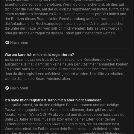
Erziehungsberechtigten benötigen. Wenn du dir unsicher bist, ob dies auf
dich oder die Website, auf der du dich zu registrieren versuchst, zutrifft, ziehe
einen rechtlichen Beistand zu Rate. Bitte beachte, dass phpBB Limited und
der Besitzer dieses Boards keine Rechtsberatung anbieten kann und nicht
die Anlaufstelle für Rechtsangelegenheiten jeglicher Art ist; außer solchen,
die unter der Frage „An wen soll ich mich wenden, falls es Beschwerden
oder juristische Anfragen zu diesem Forum gibt?“ behandelt werden.
Nach oben
Warum kann ich mich nicht registrieren?
Es kann sein, dass die Board-Administration die Registrierung komplett
ausgeschaltet hat, damit sich keine neuen Benutzer mehr anmelden können.
Es könnte auch sein, dass deine IP-Adresse oder der Benutzername, mit
dem du dich registrieren möchtest, gesperrt wurden. Um Hilfe zu erhalten,
wende dich an die Board-Administration.
Nach oben
Ich habe mich registriert, kann mich aber nicht anmelden!
Überprüfe zuerst, ob du den richtigen Benutzernamen und das richtige
Passwort eingegeben hast. Wenn diese stimmen, dann gibt es zwei
Möglichkeiten. Wenn
COPPA
aktiviert ist und du angegeben hast, dass du
unter 13 Jahre alt bist, musst du bzw. einer deiner Eltern oder deiner
Erziehungsberechtigten den Anweisungen folgen, die du erhalten hast.
Wenn dies nicht der Fall ist, muss dein Benutzerkonto vielleicht aktiviert
werden. Bei einigen Boards müssen alle neu angemeldeten Mitglieder erst