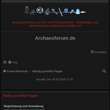
Diskussionsforum zur Vor- und Frühgeschichte - Archäologie und
Rekonstruktion. Powered by EXARC.net
Archaeoforum.de
Anmelden
FAQ
S
Foren-Übersicht
Häufig gestellte Fragen
u
Aktuelle Zeit: 09.08.2026 07:18
c
h
e
Häufig gestellte Fragen
Registrierung und Anmeldung
Wozu muss ich mich registrieren?