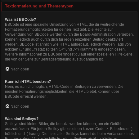
Textformatierung und Thementypen
Was ist BBCode?
BBCode ist eine spezielle Umsetzung von HTML, die dir weitreichende
Formatierungsmöglichkeiten für deinen Text gibt. Die Rechte zur
Verwendung von BBCode werden durch die Board-Administration vergeben,
können jedoch auch durch dich für jeden einzelnen Beitrag deaktiviert
werden. BBCode ist ähnlich wie HTML aufgebaut, jedoch werden Tags von
eckigen („[“ und „]“) statt spitzen („<“ und „>“) Klammern eingeschlossen.
Weitere Informationen zu BBCode findest du auf einer speziellen Hilfe-Seite,
die von der Seite zur Beitragserstellung aus zugänglich ist.
Nach oben
Kann ich HTML benutzen?
Nein, es ist nicht möglich, HTML-Code in Beiträgen zu verwenden. Die
meisten Formatierungsmöglichkeiten, die HTML bietet, können über
BBCode erreicht werden.
Nach oben
Was sind Smileys?
Smileys sind kleine Bilder, die benutzt werden können, um ein Gefühl
auszudrücken. Für jeden Smiley gibt es einen kurzen Code, z. B. bedeutet :)
fröhlich und :( traurig. Die Liste aller Smileys kannst du beim Verfassen eines
Beitrags sehen. Versuche bitte trotzdem, Smileys nicht zu häufig zu