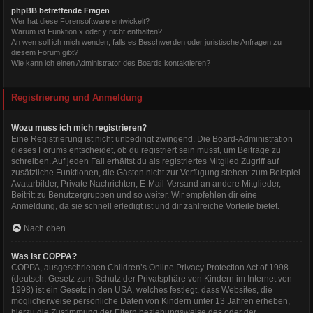
phpBB betreffende Fragen
Wer hat diese Forensoftware entwickelt?
Warum ist Funktion x oder y nicht enthalten?
An wen soll ich mich wenden, falls es Beschwerden oder juristische Anfragen zu
diesem Forum gibt?
Wie kann ich einen Administrator des Boards kontaktieren?
Registrierung und Anmeldung
Wozu muss ich mich registrieren?
Eine Registrierung ist nicht unbedingt zwingend. Die Board-Administration
dieses Forums entscheidet, ob du registriert sein musst, um Beiträge zu
schreiben. Auf jeden Fall erhältst du als registriertes Mitglied Zugriff auf
zusätzliche Funktionen, die Gästen nicht zur Verfügung stehen: zum Beispiel
Avatarbilder, Private Nachrichten, E-Mail-Versand an andere Mitglieder,
Beitritt zu Benutzergruppen und so weiter. Wir empfehlen dir eine
Anmeldung, da sie schnell erledigt ist und dir zahlreiche Vorteile bietet.
Nach oben
Was ist COPPA?
COPPA, ausgeschrieben Children’s Online Privacy Protection Act of 1998
(deutsch: Gesetz zum Schutz der Privatsphäre von Kindern im Internet von
1998) ist ein Gesetz in den USA, welches festlegt, dass Websites, die
möglicherweise persönliche Daten von Kindern unter 13 Jahren erheben,
hierzu die Zustimmung der Eltern beziehungsweise des oder der